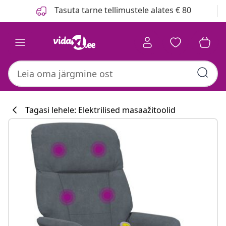
Eelmine
Järgmine
Tasuta tarne tellimustele alates € 80
Tagasi lehele: Elektrilised masaažitoolid
Köögikollektsi
#sharemevidaxl