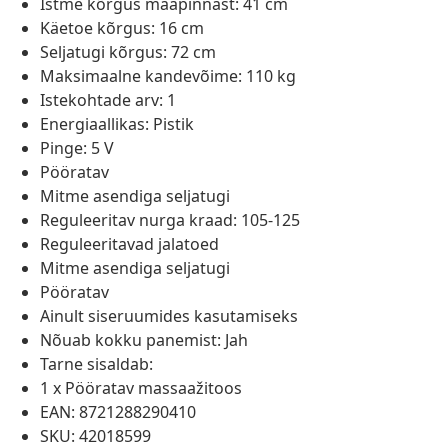
Istme kõrgus maapinnast: 41 cm
Käetoe kõrgus: 16 cm
Seljatugi kõrgus: 72 cm
Maksimaalne kandevõime: 110 kg
Istekohtade arv: 1
Energiaallikas: Pistik
Pinge: 5 V
Pööratav
Mitme asendiga seljatugi
Reguleeritav nurga kraad: 105-125
Reguleeritavad jalatoed
Mitme asendiga seljatugi
Pööratav
Ainult siseruumides kasutamiseks
Nõuab kokku panemist: Jah
Tarne sisaldab:
1 x Pööratav massaažitoos
EAN: 8721288290410
SKU: 42018599