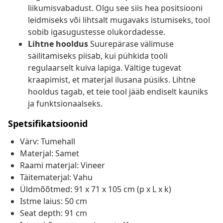
liikumisvabadust. Olgu see siis hea positsiooni
leidmiseks või lihtsalt mugavaks istumiseks, tool
sobib igasugustesse olukordadesse.
Lihtne hooldus
Suurepärase välimuse
säilitamiseks piisab, kui pühkida tooli
regulaarselt kuiva lapiga. Vältige tugevat
kraapimist, et materjal ilusana püsiks. Lihtne
hooldus tagab, et teie tool jääb endiselt kauniks
ja funktsionaalseks.
Spetsifikatsioonid
Värv: Tumehall
Materjal: Samet
Raami materjal: Vineer
Täitematerjal: Vahu
Üldmõõtmed: 91 x 71 x 105 cm (p x L x k)
Istme laius: 50 cm
Seat depth: 91 cm