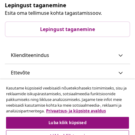
Lepingust taganemine
Esita oma tellimuse kohta tagastamissoov.
Lepingust taganemine
Klienditeenindus
Ettevõte
Kasutame küpsiseid veebisaidi nõuetekohaseks toimimiseks, sisu ja
vidaXL
reklaamide isikupärastamiseks, sotsiaalmeedia funktsioonide
pakkumiseks ning liikluse analüüsimiseks. Jagame teie infot meie
veebisaidi kasutamise kohta ka meie sotsiaalmeedia-, reklaami ja
Vaata rohkem
analüüsipartneritega.
Privaatsus- ja küpsiste avaldus
Luba kõik küpsised