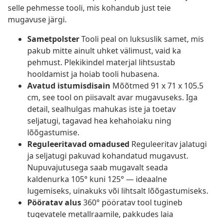
selle pehmesse tooli, mis kohandub just teie
mugavuse järgi.
Sametpolster
Tooli peal on luksuslik samet, mis
pakub mitte ainult uhket välimust, vaid ka
pehmust. Plekikindel materjal lihtsustab
hooldamist ja hoiab tooli hubasena.
Avatud istumisdisain
Mõõtmed 91 x 71 x 105.5
cm, see tool on piisavalt avar mugavuseks. Iga
detail, sealhulgas mahukas iste ja toetav
seljatugi, tagavad hea kehahoiaku ning
lõõgastumise.
Reguleeritavad omadused
Reguleeritav jalatugi
ja seljatugi pakuvad kohandatud mugavust.
Nupuvajutusega saab mugavalt seada
kaldenurka 105° kuni 125° — ideaalne
lugemiseks, uinakuks või lihtsalt lõõgastumiseks.
Pööratav alus
360° pööratav tool tugineb
tugevatele metallraamile, pakkudes laia