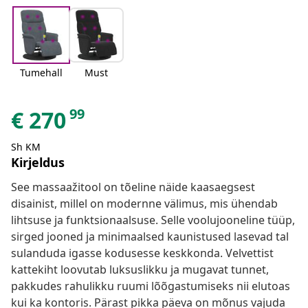
Tumehall
Must
99
€
270
Sh KM
Kirjeldus
See massaažitool on tõeline näide kaasaegsest
disainist, millel on modernne välimus, mis ühendab
lihtsuse ja funktsionaalsuse. Selle voolujooneline tüüp,
sirged jooned ja minimaalsed kaunistused lasevad tal
sulanduda igasse kodusesse keskkonda. Velvettist
kattekiht loovutab luksuslikku ja mugavat tunnet,
pakkudes rahulikku ruumi lõõgastumiseks nii elutoas
kui ka kontoris. Pärast pikka päeva on mõnus vajuda