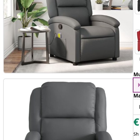
Mu
Ma
€
Sh