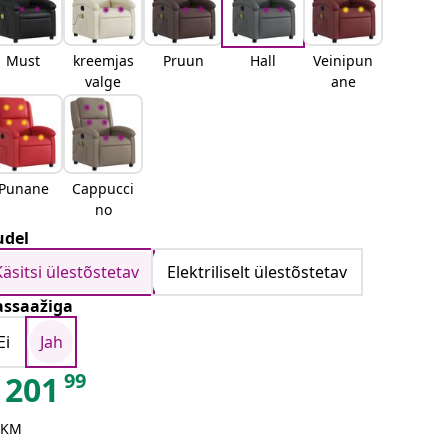
Must
kreemjas
Pruun
Hall
Veinipun
valge
ane
Punane
Cappucci
no
del
Käsitsi ülestõstetav
Elektriliselt ülestõstetav
ssaažiga
Ei
Jah
99
201
 KM