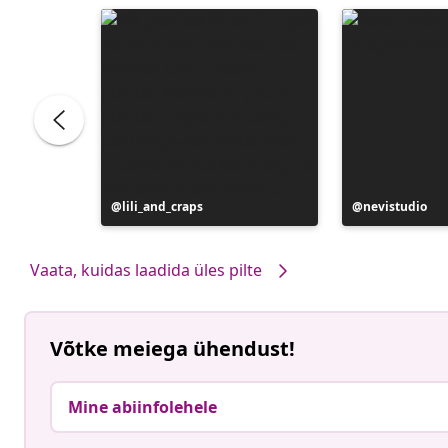
Postitus
lili_and_craps
Postitus
nevistudio
avaldatud
avaldatud
Vaata, kuidas laadida üles pilte
Võtke meiega ühendust!
Mine abiinfolehele