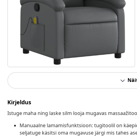
Näit
Kirjeldus
Istuge maha ning laske silm looja mugavas massaažitool
Manuaalne lamamisfunktsioon: tugitoolil on käepid
seljatuge käsitsi oma mugavuse järgi mis tahes as