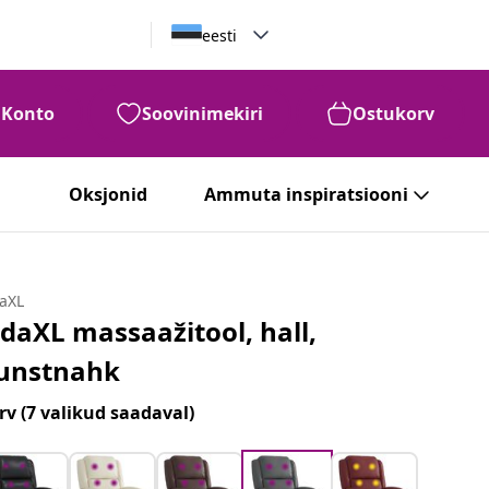
eesti
Konto
Soovinimekiri
Ostukorv
Oksjonid
Ammuta inspiratsiooni
daXL
idaXL massaažitool, hall,
unstnahk
rv
(7 valikud saadaval)