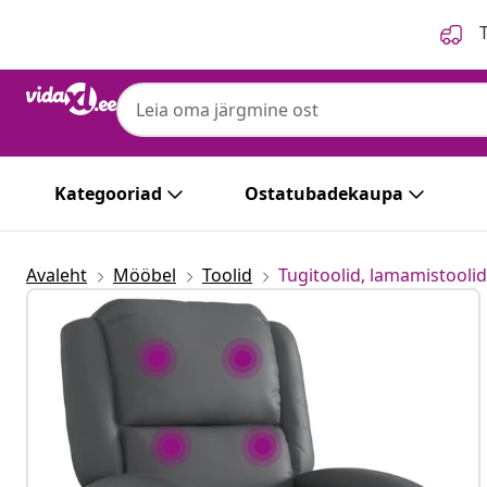
Eelmine
Järgmine
T
Kategooriad
Ostatubadekaupa
Avaleht
Mööbel
Toolid
Tugitoolid, lamamistoolid 