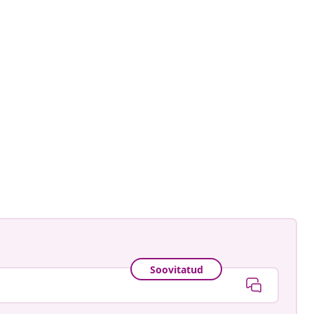
redning
ud
Soovitatud