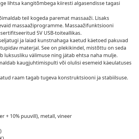
uge lihtsa kangitõmbega kiiresti algasendisse tagasi
õimaldab teil kogeda paremat massaaži. Lisaks
inevaid massaažiprogramme. Massaažifunktsiooni
sertifitseeritud 5V USB-toiteallikas.
seljatugi ja laiad kunstnahaga kaetud käetoed pakuvad
upidav materjal. See on plekikindel, mistõttu on seda
ab luksusliku välimuse ning jätab ehtsa naha mulje.
imaldab kaugjuhtimispulti või olulisi esemeid käeulatuses
statud raam tagab tugeva konstruktsiooni ja stabiilsuse.
 + 10% puuvill), metall, vineer
)
K)