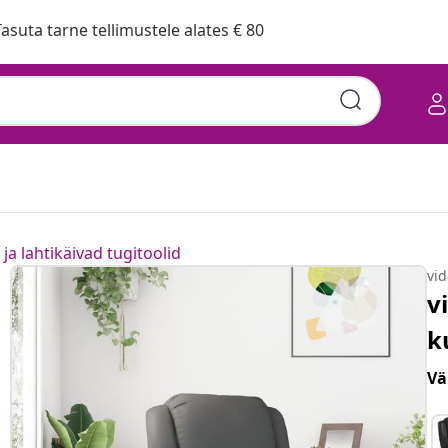
asuta tarne tellimustele alates € 80
ja lahtikäivad tugitoolid
vi
v
k
Vä