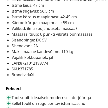
Istme laius: 47 cm
Istme sügavus: 56,5 cm
Istme kõrgus maapinnast: 42-45 cm
Käetoe kõrgus maapinnast: 59 cm
Valikud: ilma soojenduseta massaaž
Massaaži tüüp: 6 punkti vibratsioonmassaaž
Sisendpinge: DC 5V
Sisendvool: 2A
Maksimaalne kandevõime: 110 kg
Vajalik kokkupanek: jah
EAN:8721012199774
SKU:371785
Brand:vidaXL
Eelised
Tool sobib ideaalselt modernse interjööriga
Sellel toolil on reguleeritav istumisasend