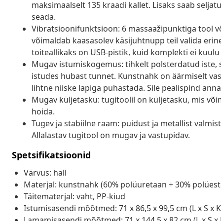
maksimaalselt 135 kraadi kallet. Lisaks saab seljat
seada.
Vibratsioonifunktsioon: 6 massaažipunktiga tool v
võimaldab kaasasolev käsijuhtnupp teil valida er
toiteallikaks on USB-pistik, kuid komplekti ei kuulu 
Mugav istumiskogemus: tihkelt polsterdatud iste, 
istudes hubast tunnet. Kunstnahk on äärmiselt vast
lihtne niiske lapiga puhastada. Sile pealispind ann
Mugav küljetasku: tugitoolil on küljetasku, mis võ
hoida.
Tugev ja stabiilne raam: puidust ja metallist valmi
Allalastav tugitool on mugav ja vastupidav.
Spetsifikatsioonid
Värvus: hall
Materjal: kunstnahk (60% polüuretaan + 30% polüester
Täitematerjal: vaht, PP-kiud
Istumisasendi mõõtmed: 71 x 86,5 x 99,5 cm (L x S x K
Lamamisasendi mõõtmed: 71 x 144,5 x 82 cm (L x S x 