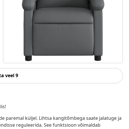
a veel 9
is!
e paremal küljel. Lihtsa kangitõmbega saate jalatuge ja
endisse reguleerida. See funktsioon võimaldab