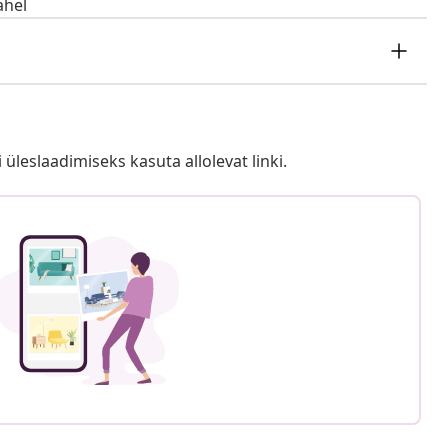
ahel
i üleslaadimiseks kasuta allolevat linki.