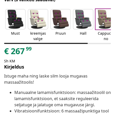
Must
kreemjas
Pruun
Hall
Cappucci
valge
no
99
€
267
Sh KM
Kirjeldus
Istuge maha ning laske silm looja mugavas
massaažitoolis!
Manuaalne lamamisfunktsioon: massaažitoolil on
lamamisfunktsioon, et saaksite reguleerida
seljatuge ja jalatuge oma mugavuse järgi.
Vibratsioonifunktsioon: 6 massaažipunktiga tool