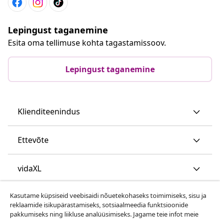
Lepingust taganemine
Esita oma tellimuse kohta tagastamissoov.
Lepingust taganemine
Klienditeenindus
Ettevõte
vidaXL
Kasutame küpsiseid veebisaidi nõuetekohaseks toimimiseks, sisu ja
Vaata rohkem
reklaamide isikupärastamiseks, sotsiaalmeedia funktsioonide
pakkumiseks ning liikluse analüüsimiseks. Jagame teie infot meie