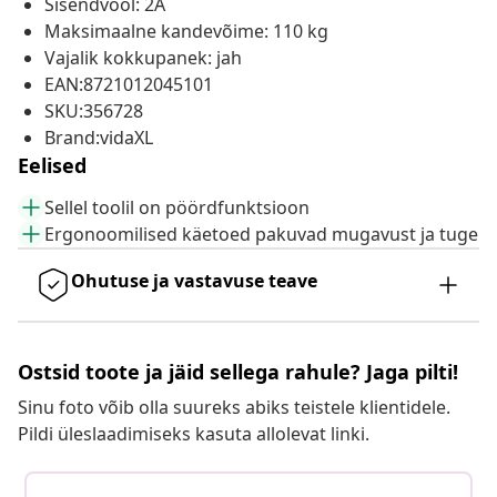
Sisendvool: 2A
Maksimaalne kandevõime: 110 kg
Vajalik kokkupanek: jah
EAN:8721012045101
SKU:356728
Brand:vidaXL
Eelised
Sellel toolil on pöördfunktsioon
Ergonoomilised käetoed pakuvad mugavust ja tuge
Ohutuse ja vastavuse teave
Ostsid toote ja jäid sellega rahule? Jaga pilti!
Sinu foto võib olla suureks abiks teistele klientidele.
Pildi üleslaadimiseks kasuta allolevat linki.