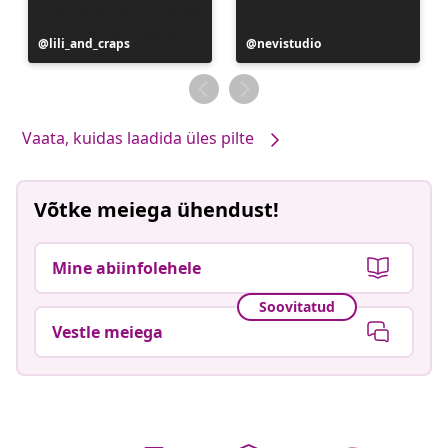
Postitus
lili_and_craps
Postitus
nevistudio
avaldatud
avaldatud
Vaata, kuidas laadida üles pilte
Võtke meiega ühendust!
Mine abiinfolehele
Soovitatud
Vestle meiega