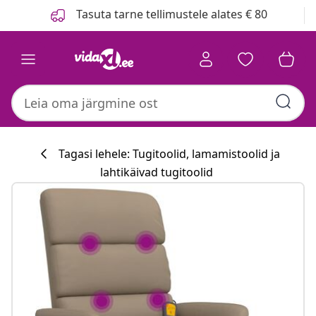
Eelmine
Järgmine
Tasuta tarne tellimustele alates € 80
Tagasi lehele: Tugitoolid, lamamistoolid ja
lahtikäivad tugitoolid
Köögikollektsi
#sharemevidaxl