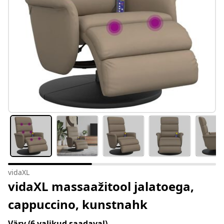
vidaXL
vidaXL massaažitool jalatoega,
cappuccino, kunstnahk
Värv
(6 valikud saadaval)