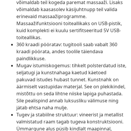
võimaldab teil kogeda paremat massaaži. Lisaks
võimaldab kaasasolev käsijuhtnupp teil valida
erinevaid massaažiprogramme.
Massaažifunktsiooni toiteallikaks on USB-pistik,
kuid komplekti ei kuulu sertifitseeritud 5V USB-
toiteallikas.
360 kraadi pööratav: tugitooli saab vabalt 360
kraadi pöörata, andes toolile täiendava
paindlikkuse.
Mugav istumiskogemus: tihkelt polsterdatud iste,
seljatugi ja kunstnahaga kaetud käetoed
pakuvad istudes hubast tunnet. Kunstnahk on
äärmiselt vastupidav materjal. See on plekikindel,
mistõttu on seda lihtne niiske lapiga puhastada.
Sile pealispind annab luksusliku välimuse ning
jätab ehtsa naha mulje.
Tugev ja stabiilne struktuur: vineerist ja metallist
valmistatud raam tagab tugeva konstruktsiooni.
Ümmargune alus püsib kindlalt maapinnal,