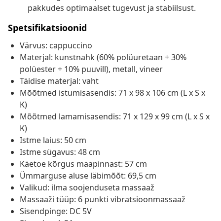
pakkudes optimaalset tugevust ja stabiilsust.
Spetsifikatsioonid
Värvus: cappuccino
Materjal: kunstnahk (60% polüuretaan + 30%
polüester + 10% puuvill), metall, vineer
Täidise materjal: vaht
Mõõtmed istumisasendis: 71 x 98 x 106 cm (L x S x
K)
Mõõtmed lamamisasendis: 71 x 129 x 99 cm (L x S x
K)
Istme laius: 50 cm
Istme sügavus: 48 cm
Käetoe kõrgus maapinnast: 57 cm
Ümmarguse aluse läbimõõt: 69,5 cm
Valikud: ilma soojenduseta massaaž
Massaaži tüüp: 6 punkti vibratsioonmassaaž
Sisendpinge: DC 5V