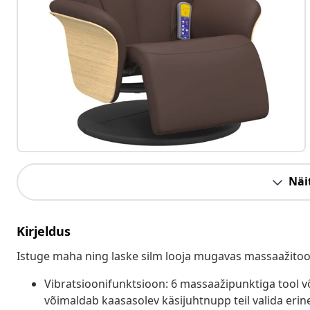
Näit
Kirjeldus
Istuge maha ning laske silm looja mugavas massaažitool
Vibratsioonifunktsioon: 6 massaažipunktiga tool v
võimaldab kaasasolev käsijuhtnupp teil valida er