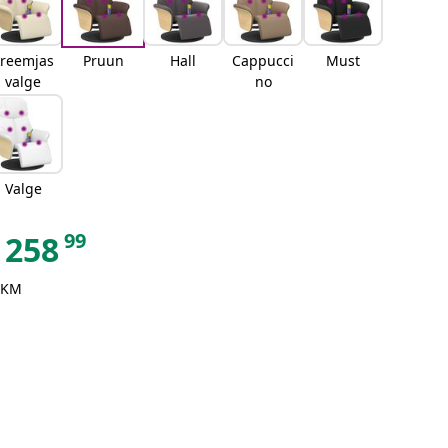
kreemjas
Pruun
Hall
Cappucci
Must
valge
no
Valge
99
258
 KM