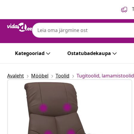
Eelmine
Järgmine
T
Kategooriad
Ostatubadekaupa
Avaleht
Mööbel
Toolid
Tugitoolid, lamamistoolid 