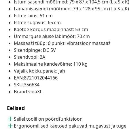
Istumisasendi mõõtmed: 79 x 87 x 104,5 cm (L x S x K
Lamamisasendi mõõtmed: 79 x 128 x 95 cm (L x S x K)
Istme laius: 51 cm
Istme sügavus: 65 cm
Käetoe kõrgus maapinnast: 53 cm
Ümmarguse aluse läbimõõt: 70 cm
Massaaži tüüp: 6 punkti vibratsioonmassaaž
Sisendpinge: DC 5V
Sisendvool: 2A
Maksimaalne kandevõime: 110 kg
Vajalik kokkupanek: jah
EAN:8721012044166
SKU:356634
Brand:vidaXL
Eelised
Sellel toolil on pöördfunktsioon
Ergonoomilised käetoed pakuvad mugavust ja tuge