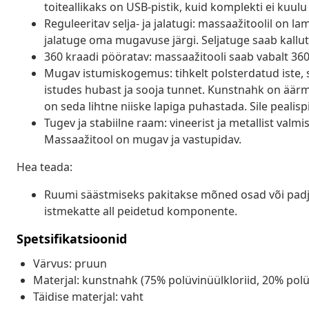
toiteallikaks on USB-pistik, kuid komplekti ei kuulu 
Reguleeritav selja- ja jalatugi: massaažitoolil on l
jalatuge oma mugavuse järgi. Seljatuge saab kallu
360 kraadi pööratav: massaažitooli saab vabalt 360
Mugav istumiskogemus: tihkelt polsterdatud iste, 
istudes hubast ja sooja tunnet. Kunstnahk on äärmi
on seda lihtne niiske lapiga puhastada. Sile pealis
Tugev ja stabiilne raam: vineerist ja metallist valm
Massaažitool on mugav ja vastupidav.
Hea teada:
Ruumi säästmiseks pakitakse mõned osad või padja
istmekatte all peidetud komponente.
Spetsifikatsioonid
Värvus: pruun
Materjal: kunstnahk (75% polüvinüülkloriid, 20% polües
Täidise materjal: vaht