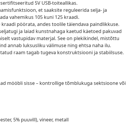
sertifitseeritud 5V USB-toiteallikas.
amamisfunktsioon, et saaksite reguleerida selja- ja
tada vahemikus 105 kuni 125 kraadi.
 kraadi pöörata, andes toolile täiendava paindlikkuse.
seljatugi ja laiad kunstnahaga kaetud käetoed pakuvad
selt vastupidav materjal. See on plekikindel, mistõttu
pind annab luksusliku välimuse ning ehtsa naha ilu.
istatud raam tagab tugeva konstruktsiooni ja stabiilsuse.
d mööbli sisse – kontrollige tõmblukuga sektsioone või
ter, 5% puuvill), vineer, metall