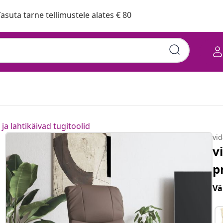
asuta tarne tellimustele alates € 80
ja lahtikäivad tugitoolid
vi
v
p
Vä