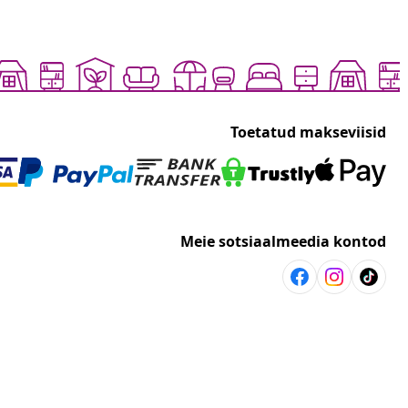
Toetatud makseviisid
Meie sotsiaalmeedia kontod