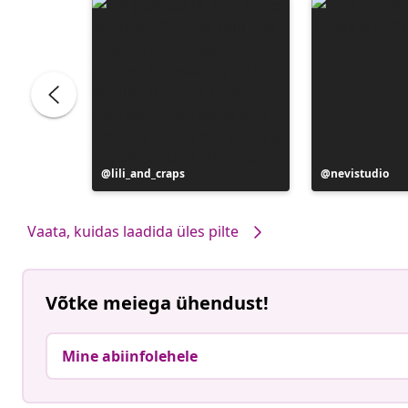
Postitus
lili_and_craps
Postitus
nevistudio
avaldatud
avaldatud
Vaata, kuidas laadida üles pilte
Võtke meiega ühendust!
Mine abiinfolehele