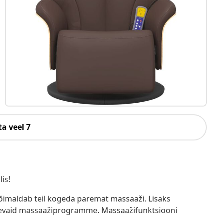
a veel 7
is!
õimaldab teil kogeda paremat massaaži. Lisaks
inevaid massaažiprogramme. Massaažifunktsiooni