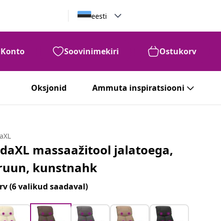
eesti
Konto
Soovinimekiri
Ostukorv
Oksjonid
Ammuta inspiratsiooni
daXL
idaXL massaažitool jalatoega,
ruun, kunstnahk
rv
(6 valikud saadaval)