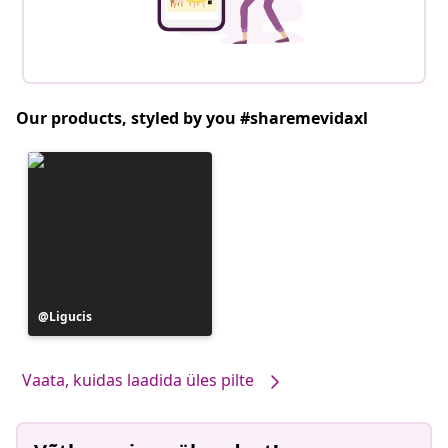
Our products, styled by you #sharemevidaxl
Postitus
Ligucis
avaldatud
Vaata, kuidas laadida üles pilte