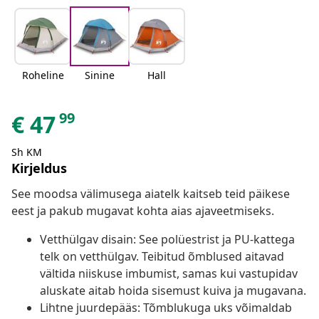
Roheline
Sinine
Hall
99
€
47
Sh KM
Kirjeldus
See moodsa välimusega aiatelk kaitseb teid päikese
eest ja pakub mugavat kohta aias ajaveetmiseks.
Vetthülgav disain: See polüestrist ja PU-kattega
telk on vetthülgav. Teibitud õmblused aitavad
vältida niiskuse imbumist, samas kui vastupidav
aluskate aitab hoida sisemust kuiva ja mugavana.
Lihtne juurdepääs: Tõmblukuga uks võimaldab