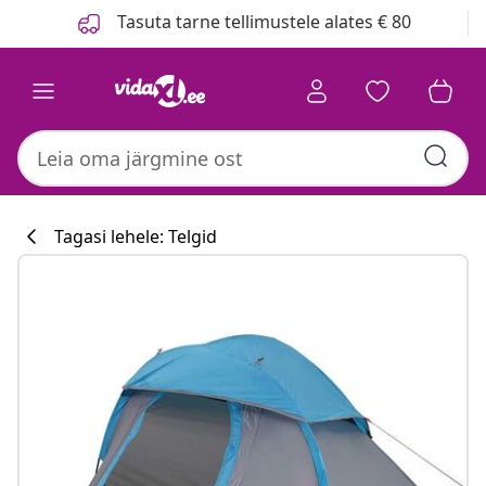
Eelmine
Järgmine
Tasuta tarne tellimustele alates € 80
Tagasi lehele: Telgid
Köögikollektsi
#sharemevidaxl