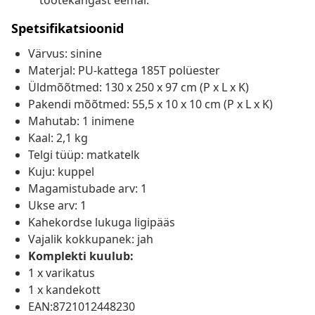
tootekangast eemal.
Spetsifikatsioonid
Värvus: sinine
Materjal: PU-kattega 185T polüester
Üldmõõtmed: 130 x 250 x 97 cm (P x L x K)
Pakendi mõõtmed: 55,5 x 10 x 10 cm (P x L x K)
Mahutab: 1 inimene
Kaal: 2,1 kg
Telgi tüüp: matkatelk
Kuju: kuppel
Magamistubade arv: 1
Ukse arv: 1
Kahekordse lukuga ligipääs
Vajalik kokkupanek: jah
Komplekti kuulub:
1 x varikatus
1 x kandekott
EAN:8721012448230