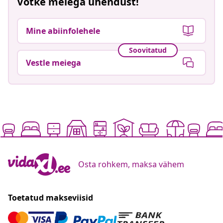
Võtke meiega ühendust!
Mine abiinfolehele
Soovitatud
Vestle meiega
Osta rohkem, maksa vähem
Toetatud makseviisid