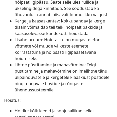
hõlpsat ligipääsu. Saate selle üles rullida ja
ukselingidega kinnitada. See soodustab ka
õhuvoolu ja annab piisavalt loomulikku valgust.
Kerge ja kaasaskantav: Kokkupandav ja kerge
disain võimaldab teil telki hõlpsalt pakkida ja
kaasasolevasse kandekotti hoiustada.
Lisahoiuruum: Hoiutasku on mugav telefoni,
võtmete või muude väikeste esemete
korrastatuna ja hõlpsasti ligipääsetavana
hoidmiseks.
Lihtne püstitamine ja mahavõtmine: Telgi
püstitamine ja mahavõtmine on imelihtne tänu
ülipainduvatele ja kergetele klaaskiust postidele
ning mugavale tihvtide ja rõngaste
ühendussüsteemile.
Hoiatus:
Hoidke kõik leegid ja soojusallikad sellest