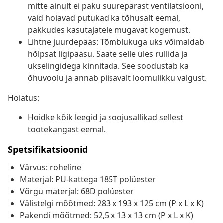
mitte ainult ei paku suurepärast ventilatsiooni,
vaid hoiavad putukad ka tõhusalt eemal,
pakkudes kasutajatele mugavat kogemust.
Lihtne juurdepääs: Tõmblukuga uks võimaldab
hõlpsat ligipääsu. Saate selle üles rullida ja
ukselingidega kinnitada. See soodustab ka
õhuvoolu ja annab piisavalt loomulikku valgust.
Hoiatus:
Hoidke kõik leegid ja soojusallikad sellest
tootekangast eemal.
Spetsifikatsioonid
Värvus: roheline
Materjal: PU-kattega 185T polüester
Võrgu materjal: 68D polüester
Välistelgi mõõtmed: 283 x 193 x 125 cm (P x L x K)
Pakendi mõõtmed: 52,5 x 13 x 13 cm (P x L x K)