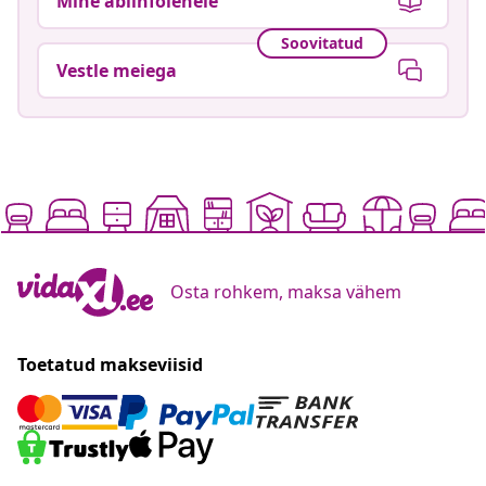
Mine abiinfolehele
Soovitatud
Vestle meiega
Osta rohkem, maksa vähem
Toetatud makseviisid