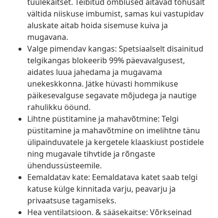
tuulekaitset. Teibitud õmblused aitavad tõhusalt
vältida niiskuse imbumist, samas kui vastupidav
aluskate aitab hoida sisemuse kuiva ja
mugavana.
Valge pimendav kangas: Spetsiaalselt disainitud
telgikangas blokeerib 99% päevavalgusest,
aidates luua jahedama ja mugavama
unekeskkonna. Jätke hüvasti hommikuse
päikesevalguse segavate mõjudega ja nautige
rahulikku ööund.
Lihtne püstitamine ja mahavõtmine: Telgi
püstitamine ja mahavõtmine on imelihtne tänu
ülipainduvatele ja kergetele klaaskiust postidele
ning mugavale tihvtide ja rõngaste
ühendussüsteemile.
Eemaldatav kate: Eemaldatava katet saab telgi
katuse külge kinnitada varju, peavarju ja
privaatsuse tagamiseks.
Hea ventilatsioon. & sääsekaitse: Võrkseinad