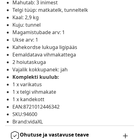
Mahutab: 3 inimest
Telgi tüüp: matkatelk, tunneltelk
Kaal: 2,9 kg
Kuju: tunnel
Magamistubade arv: 1
Ukse arv: 1
Kahekordse lukuga ligipääs
Eemaldatava vihmakattega
2 hoiutaskuga
Vajalik kokkupanek: jah
Komplekti kuulub:
1 x varikatus
1 x telgi vihmakate
1 x kandekott
EAN:8721012446342
SKU:94600
Brand:vidaXL
Ohutuse ja vastavuse teave