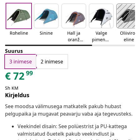
Roheline
Sinine
Hall ja
Valge
Oliiviroh
oranž
pimenda
eline
Hall ja
v
Suurus
oranž
3 inimese
2 inimese
99
€
72
Sh KM
Kirjeldus
See moodsa välimusega matkatelk pakub hubast
pelgupaika ja mugavat peavarju vaba aja tegevusteks.
Veekindel disain: See polüestrist ja PU-kattega
valmistatud õuetelk pakub veekindlust ja