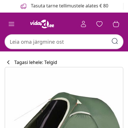
Eelmine
Järgmine
Tasuta tarne tellimustele alates € 80
Tagasi lehele: Telgid
Köögikollektsi
#sharemevidaxl