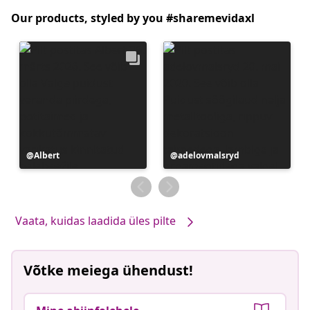
Our products, styled by you #sharemevidaxl
Postitus
Albert
Postitus
adelovmalsryd
avaldatud
avaldatud
Vaata, kuidas laadida üles pilte
Võtke meiega ühendust!