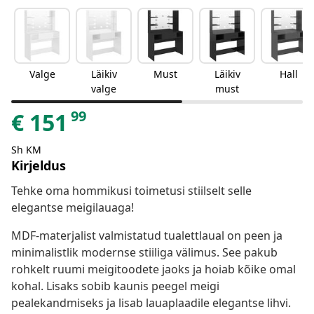
Valge
Läikiv
Must
Läikiv
Hall
valge
must
99
€
151
Sh KM
Kirjeldus
Tehke oma hommikusi toimetusi stiilselt selle
elegantse meigilauaga!
MDF-materjalist valmistatud tualettlaual on peen ja
minimalistlik modernse stiiliga välimus. See pakub
rohkelt ruumi meigitoodete jaoks ja hoiab kõike omal
kohal. Lisaks sobib kaunis peegel meigi
pealekandmiseks ja lisab lauaplaadile elegantse lihvi.