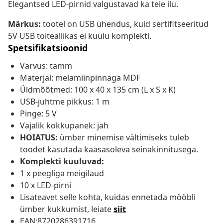
Elegantsed LED-pirnid valgustavad ka teie ilu.
Märkus:
tootel on USB ühendus, kuid sertifitseeritud
5V USB toiteallikas ei kuulu komplekti.
Spetsifikatsioonid
Värvus: tamm
Materjal: melamiinpinnaga MDF
Üldmõõtmed: 100 x 40 x 135 cm (L x S x K)
USB-juhtme pikkus: 1 m
Pinge: 5 V
Vajalik kokkupanek: jah
HOIATUS:
ümber minemise vältimiseks tuleb
toodet kasutada kaasasoleva seinakinnitusega.
Komplekti kuuluvad:
1 x peegliga meigilaud
10 x LED-pirni
Lisateavet selle kohta, kuidas ennetada mööbli
ümber kukkumist, leiate
siit
EAN:8720286391716