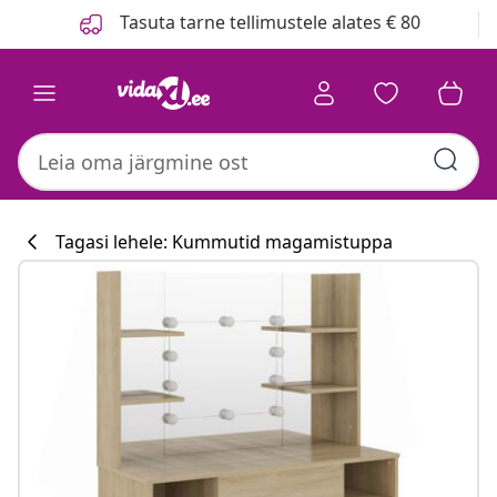
Eelmine
Järgmine
Tasuta tarne tellimustele alates € 80
Tagasi lehele: Kummutid magamistuppa
Köögikollektsi
#sharemevidaxl