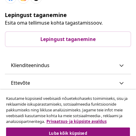
Lepingust taganemine
Esita oma tellimuse kohta tagastamissoov.
Lepingust taganemine
Klienditeenindus
Ettevõte
Kasutame küpsiseid veebisaidi nõuetekohaseks toimimiseks, sisu ja
vidaXL
reklaamide isikupärastamiseks, sotsiaalmeedia funktsioonide
pakkumiseks ning liikluse analüüsimiseks. Jagame teie infot meie
veebisaidi kasutamise kohta ka meie sotsiaalmeedia-, reklaami ja
Vaata rohkem
analüüsipartneritega.
Privaatsus- ja küpsiste avaldus
Luba kõik küpsised