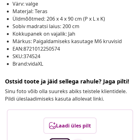
Värv: valge
Materjal: Teras
Üldmõõtmed: 206 x 4 x 90 cm (P x L x K)
Sobiv madratsi laius: 200 cm
Kokkupanek on vajalik: Jah
Märkus: Paigaldamiseks kasutage M6 kruvisid
EAN:8721012250574
SKU:374524
Brand:vidaXL
Ostsid toote ja jäid sellega rahule? Jaga pilti!
Sinu foto võib olla suureks abiks teistele klientidele.
Pildi üleslaadimiseks kasuta allolevat linki.
Laadi üles pilt