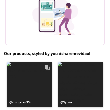
Our products, styled by you #sharemevidaxl
Postitus
storgatan35c
Postitus
Sylvia
avaldatud
avaldatud