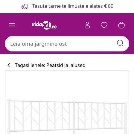
Eelmine
Järgmine
Tasuta tarne tellimustele alates € 80
Tagasi lehele: Peatsid ja jalused
Köögikollektsi
#sharemevidaxl