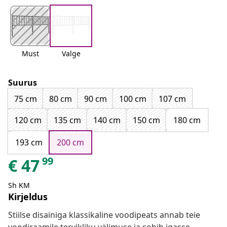
Must
Valge
Suurus
75 cm
80 cm
90 cm
100 cm
107 cm
120 cm
135 cm
140 cm
150 cm
180 cm
193 cm
200 cm
99
€
47
Sh KM
Kirjeldus
Stiilse disainiga klassikaline voodipeats annab teie