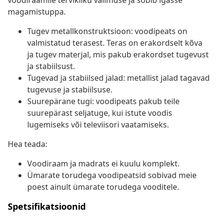
voodiraamile tervikliku välimuse ja sobib igasse
magamistuppa.
Tugev metallkonstruktsioon: voodipeats on
valmistatud terasest. Teras on erakordselt kõva
ja tugev materjal, mis pakub erakordset tugevust
ja stabiilsust.
Tugevad ja stabiilsed jalad: metallist jalad tagavad
tugevuse ja stabiilsuse.
Suurepärane tugi: voodipeats pakub teile
suurepärast seljatuge, kui istute voodis
lugemiseks või televiisori vaatamiseks.
Hea teada:
Voodiraam ja madrats ei kuulu komplekt.
Ümarate torudega voodipeatsid sobivad meie
poest ainult ümarate torudega vooditele.
Spetsifikatsioonid