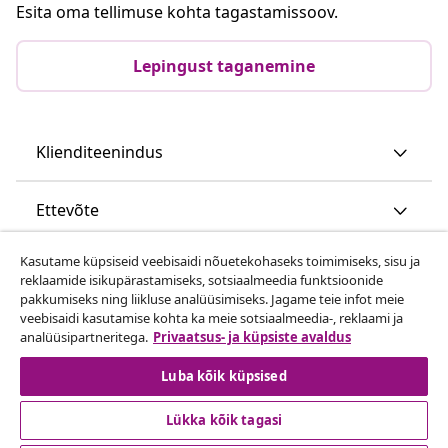
Esita oma tellimuse kohta tagastamissoov.
Lepingust taganemine
Klienditeenindus
Ettevõte
Kasutame küpsiseid veebisaidi nõuetekohaseks toimimiseks, sisu ja
vidaXL
reklaamide isikupärastamiseks, sotsiaalmeedia funktsioonide
pakkumiseks ning liikluse analüüsimiseks. Jagame teie infot meie
veebisaidi kasutamise kohta ka meie sotsiaalmeedia-, reklaami ja
Vaata rohkem
analüüsipartneritega.
Privaatsus- ja küpsiste avaldus
Luba kõik küpsised
Lükka kõik tagasi