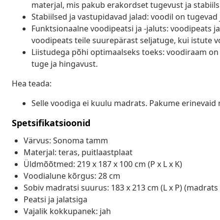
materjal, mis pakub erakordset tugevust ja stabiils
Stabiilsed ja vastupidavad jalad: voodil on tugevad
Funktsionaalne voodipeatsi ja -jaluts: voodipeats j
voodipeats teile suurepärast seljatuge, kui istute 
Liistudega põhi optimaalseks toeks: voodiraam on 
tuge ja hingavust.
Hea teada:
Selle voodiga ei kuulu madrats. Pakume erinevaid 
Spetsifikatsioonid
Värvus: Sonoma tamm
Materjal: teras, puitlaastplaat
Üldmõõtmed: 219 x 187 x 100 cm (P x L x K)
Voodialune kõrgus: 28 cm
Sobiv madratsi suurus: 183 x 213 cm (L x P) (madrats 
Peatsi ja jalatsiga
Vajalik kokkupanek: jah