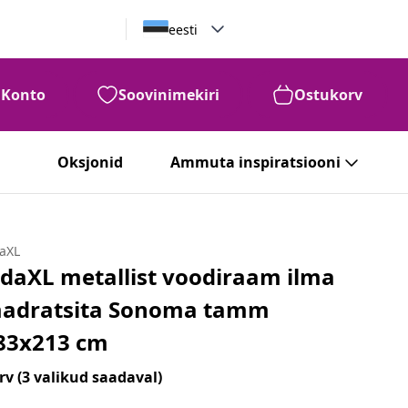
eesti
Konto
Soovinimekiri
Ostukorv
Oksjonid
Ammuta inspiratsiooni
daXL
idaXL metallist voodiraam ilma
adratsita Sonoma tamm
83x213 cm
rv
(3 valikud saadaval)