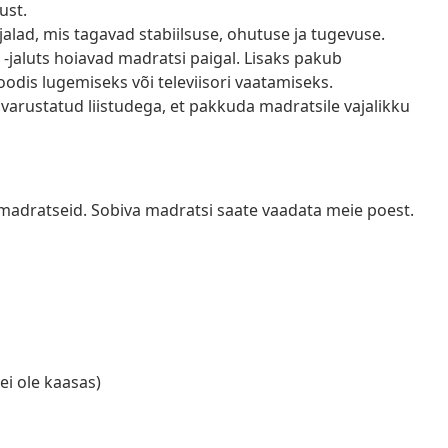
ust.
 jalad, mis tagavad stabiilsuse, ohutuse ja tugevuse.
a -jaluts hoiavad madratsi paigal. Lisaks pakub
voodis lugemiseks või televiisori vaatamiseks.
varustatud liistudega, et pakkuda madratsile vajalikku
madratseid. Sobiva madratsi saate vaadata meie poest.
ei ole kaasas)