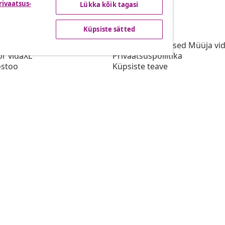
rivaatsus-
Lükka kõik tagasi
vidaXL
Küpsiste sätted
gramm
vidaXList
aXLi jaoks
Kasutustingimused Müüja vi
or vidaXL
Privaatsuspoliitika
stoo
Küpsiste teave
Prioriteetse tarne tingimused
Küpsiste sätted
vidaXLis töötamine
Turvalisus
Eli vastutav isik
EPR poliitika
Juurdepääsetavuse avaldus
© 2008-20