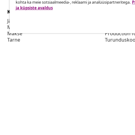
kohta ka meie sotsiaalmeedia-, reklaami ja analüüsipartneritega.
P
ja küpsiste avaldus
Klienditeenindus
Ettevõte
Jälgi oma tellimust
Partnerpro
Mi konto
Tootmine vid
Makse
Production f
Tarne
Turunduskoo
Tagastamine
Tooteteave
Tellimus