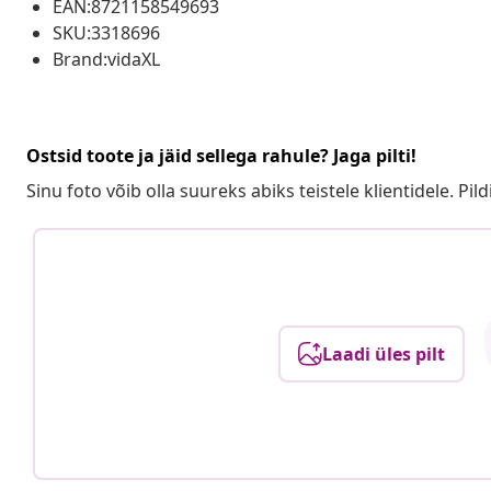
EAN:8721158549693
SKU:3318696
Brand:vidaXL
Ostsid toote ja jäid sellega rahule? Jaga pilti!
Sinu foto võib olla suureks abiks teistele klientidele. Pild
Laadi üles pilt