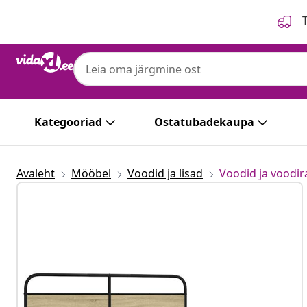
Eelmine
Järgmine
T
Kategooriad
Ostatubadekaupa
Avaleht
Mööbel
Voodid ja lisad
Voodid ja voodi