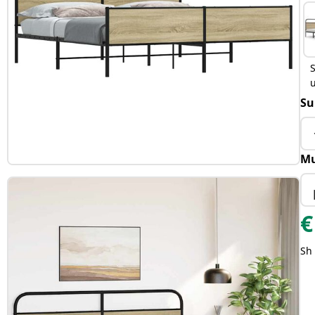
S
Su
Mu
€
Sh