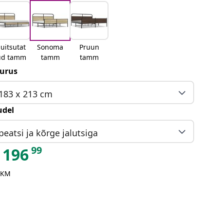
uitsutat
Sonoma
Pruun
ud tamm
tamm
tamm
urus
183 x 213 cm
del
peatsi ja kõrge jalutsiga
99
196
 KM