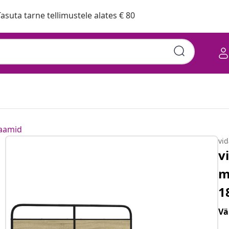
asuta tarne tellimustele alates € 80
raamid
vi
v
m
1
Vä