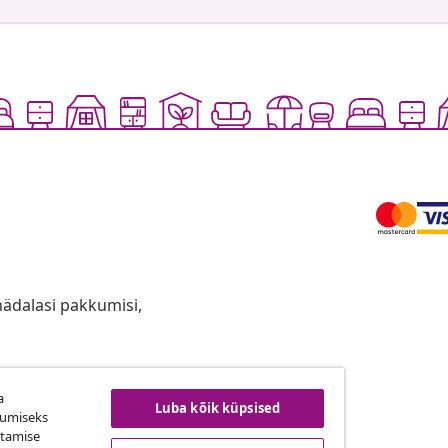
anädalasi pakkumisi,
a
ingust taganemine
Luba kõik küpsised
kumiseks
utamise