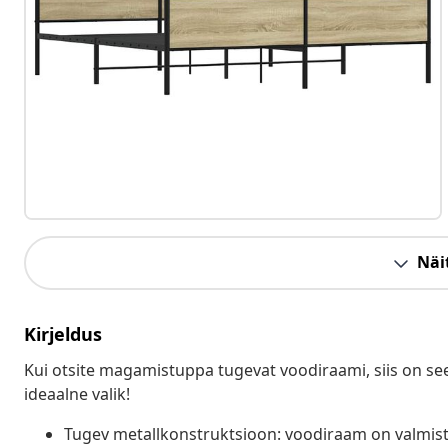
Näit
Kirjeldus
Kui otsite magamistuppa tugevat voodiraami, siis on see 
ideaalne valik!
Tugev metallkonstruktsioon: voodiraam on valmista