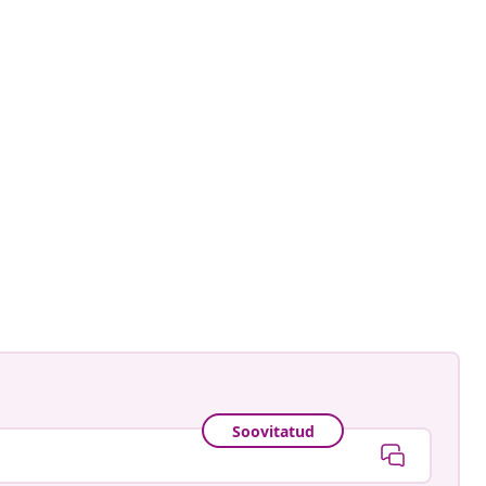
gmann
ud
Soovitatud