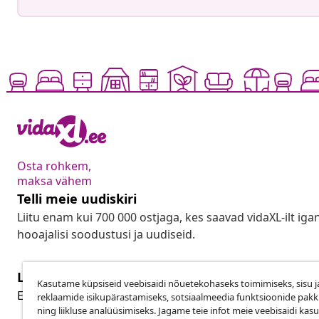
Osta rohkem,
maksa vähem
Telli meie uudiskiri
Liitu enam kui 700 000 ostjaga, kes saavad vidaXL-ilt ig
hooajalisi soodustusi ja uudiseid.
Lepingust taganemine
Kasutame küpsiseid veebisaidi nõuetekohaseks toimimiseks, sisu j
Lep
Esita oma tellimuse kohta tagastamissoov.
reklaamide isikupärastamiseks, sotsiaalmeedia funktsioonide pak
ning liikluse analüüsimiseks. Jagame teie infot meie veebisaidi kas