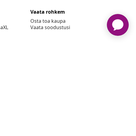
Vaata rohkem
Osta toa kaupa
daXL
Vaata soodustusi
26 vidaXL www.vidaxl.ee on vidaXL Marketplace Europe B.V.
veebileht