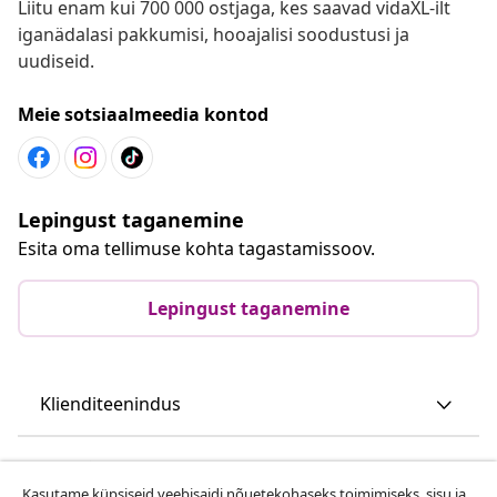
Liitu enam kui 700 000 ostjaga, kes saavad vidaXL-ilt
iganädalasi pakkumisi, hooajalisi soodustusi ja
uudiseid.
Meie sotsiaalmeedia kontod
Lepingust taganemine
Esita oma tellimuse kohta tagastamissoov.
Lepingust taganemine
Klienditeenindus
Ettevõte
Kasutame küpsiseid veebisaidi nõuetekohaseks toimimiseks, sisu ja