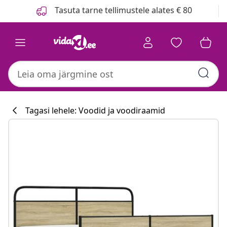
Eelmine
Järgmine
Tasuta tarne tellimustele alates € 80
Tagasi lehele: Voodid ja voodiraamid
Köögikollektsi
#sharemevidaxl