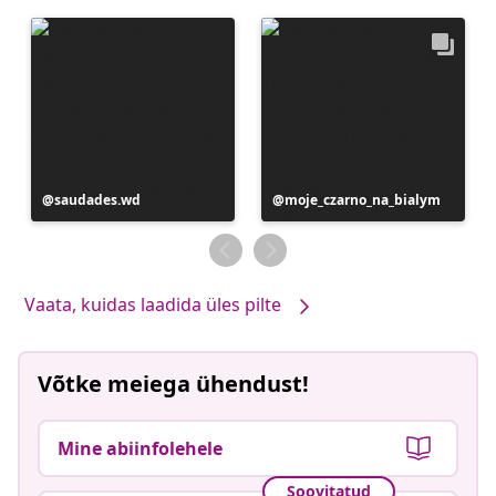
Postitus
saudades.wd
Postitus
moje_czarno_na_bialym
avaldatud
avaldatud
Vaata, kuidas laadida üles pilte
Võtke meiega ühendust!
Mine abiinfolehele
Soovitatud