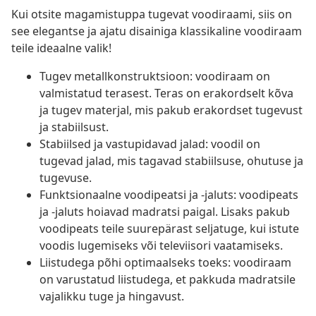
Kui otsite magamistuppa tugevat voodiraami, siis on
see elegantse ja ajatu disainiga klassikaline voodiraam
teile ideaalne valik!
Tugev metallkonstruktsioon: voodiraam on
valmistatud terasest. Teras on erakordselt kõva
ja tugev materjal, mis pakub erakordset tugevust
ja stabiilsust.
Stabiilsed ja vastupidavad jalad: voodil on
tugevad jalad, mis tagavad stabiilsuse, ohutuse ja
tugevuse.
Funktsionaalne voodipeatsi ja -jaluts: voodipeats
ja -jaluts hoiavad madratsi paigal. Lisaks pakub
voodipeats teile suurepärast seljatuge, kui istute
voodis lugemiseks või televiisori vaatamiseks.
Liistudega põhi optimaalseks toeks: voodiraam
on varustatud liistudega, et pakkuda madratsile
vajalikku tuge ja hingavust.