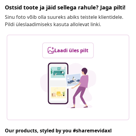
Ostsid toote ja jäid sellega rahule? Jaga pilti!
Sinu foto võib olla suureks abiks teistele klientidele.
Pildi üleslaadimiseks kasuta allolevat linki.
Laadi üles pilt
Our products, styled by you #sharemevidaxl