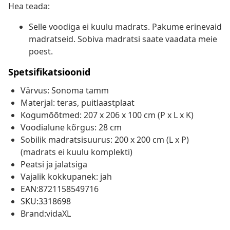
Hea teada:
Selle voodiga ei kuulu madrats. Pakume erinevaid
madratseid. Sobiva madratsi saate vaadata meie
poest.
Spetsifikatsioonid
Värvus: Sonoma tamm
Materjal: teras, puitlaastplaat
Kogumõõtmed: 207 x 206 x 100 cm (P x L x K)
Voodialune kõrgus: 28 cm
Sobilik madratsisuurus: 200 x 200 cm (L x P)
(madrats ei kuulu komplekti)
Peatsi ja jalatsiga
Vajalik kokkupanek: jah
EAN:8721158549716
SKU:3318698
Brand:vidaXL