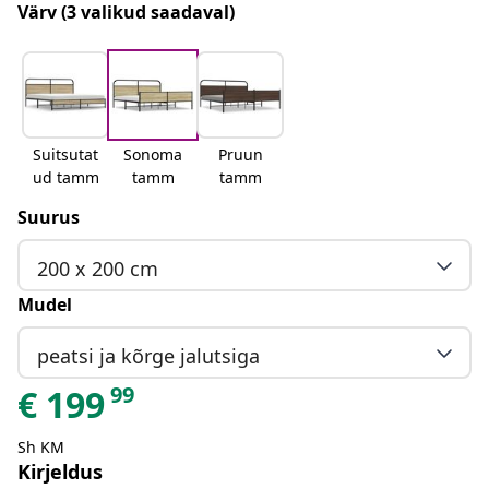
Värv
(3 valikud saadaval)
Suitsutat
Sonoma
Pruun
ud tamm
tamm
tamm
Suurus
200 x 200 cm
Mudel
peatsi ja kõrge jalutsiga
99
€
199
Sh KM
Kirjeldus