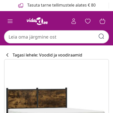
Eelmine
Järgmine
Tasuta tarne tellimustele alates € 80
Tagasi lehele: Voodid ja voodiraamid
Köögikollektsi
#sharemevidaxl