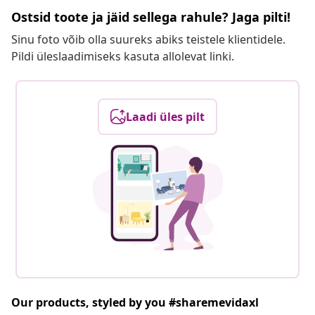
Ostsid toote ja jäid sellega rahule? Jaga pilti!
Sinu foto võib olla suureks abiks teistele klientidele.
Pildi üleslaadimiseks kasuta allolevat linki.
Laadi üles pilt
Our products, styled by you #sharemevidaxl