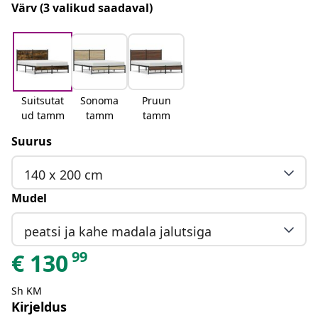
Värv
(3 valikud saadaval)
Suitsutat
Sonoma
Pruun
ud tamm
tamm
tamm
Suurus
140 x 200 cm
Mudel
peatsi ja kahe madala jalutsiga
99
€
130
Sh KM
Kirjeldus