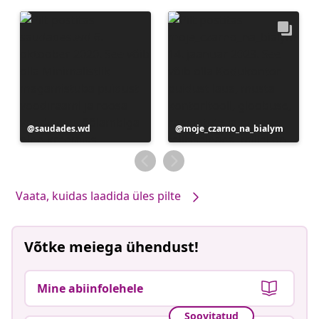
Postitus
saudades.wd
Postitus
moje_czarno_na_bialym
avaldatud
avaldatud
Vaata, kuidas laadida üles pilte
Võtke meiega ühendust!
Mine abiinfolehele
Soovitatud