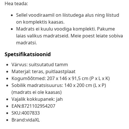
Hea teada:
Sellel voodiraamil on liistudega alus ning liistud
on komplektis kaasas.
Madrats ei kuulu voodiga komplekti. Pakume
laias valikus madratseid. Meie poest leiate sobiva
madratsi.
Spetsifikatsioonid
Värvus: suitsutatud tamm
Materjal: teras, puitlaastplaat
Kogumõõtmed: 207 x 146 x 91,5 cm (P x L x K)
Sobilik madratsisuurus: 140 x 200 cm (L x P)
(madrats ei ole kaasas)
Vajalik kokkupanek: jah
EAN:8721102954207
SKU:4007833
Brand:vidaXL