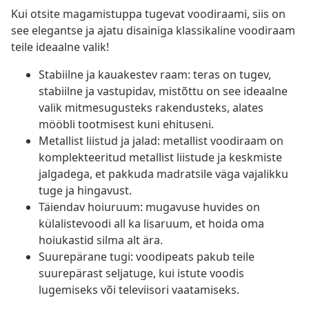
Kui otsite magamistuppa tugevat voodiraami, siis on
see elegantse ja ajatu disainiga klassikaline voodiraam
teile ideaalne valik!
Stabiilne ja kauakestev raam: teras on tugev,
stabiilne ja vastupidav, mistõttu on see ideaalne
valik mitmesugusteks rakendusteks, alates
mööbli tootmisest kuni ehituseni.
Metallist liistud ja jalad: metallist voodiraam on
komplekteeritud metallist liistude ja keskmiste
jalgadega, et pakkuda madratsile väga vajalikku
tuge ja hingavust.
Täiendav hoiuruum: mugavuse huvides on
külalistevoodi all ka lisaruum, et hoida oma
hoiukastid silma alt ära.
Suurepärane tugi: voodipeats pakub teile
suurepärast seljatuge, kui istute voodis
lugemiseks või televiisori vaatamiseks.