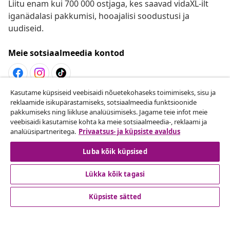
Liitu enam kui 700 000 ostjaga, kes saavad vidaXL-ilt
iganädalasi pakkumisi, hooajalisi soodustusi ja
uudiseid.
Meie sotsiaalmeedia kontod
Kasutame küpsiseid veebisaidi nõuetekohaseks toimimiseks, sisu ja
Lepingust taganemine
reklaamide isikupärastamiseks, sotsiaalmeedia funktsioonide
pakkumiseks ning liikluse analüüsimiseks. Jagame teie infot meie
Esita oma tellimuse kohta tagastamissoov.
veebisaidi kasutamise kohta ka meie sotsiaalmeedia-, reklaami ja
analüüsipartneritega.
Privaatsus- ja küpsiste avaldus
Lepingust taganemine
Luba kõik küpsised
Lükka kõik tagasi
Klienditeenindus
Küpsiste sätted
Ettevõte