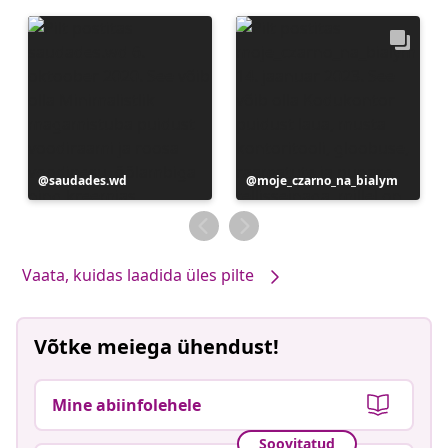
Postitus
saudades.wd
Postitus
moje_czarno_na_bialym
avaldatud
avaldatud
Vaata, kuidas laadida üles pilte
Võtke meiega ühendust!
Mine abiinfolehele
Soovitatud