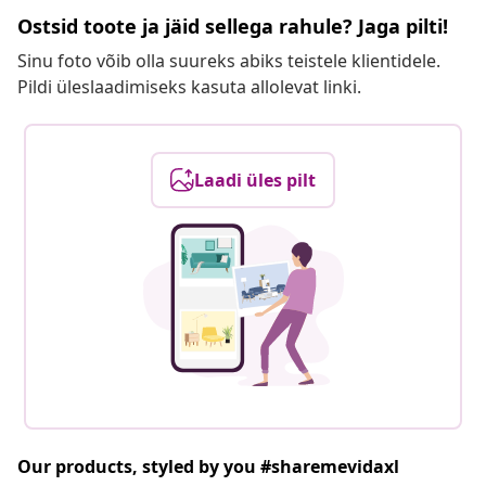
Ostsid toote ja jäid sellega rahule? Jaga pilti!
Sinu foto võib olla suureks abiks teistele klientidele.
Pildi üleslaadimiseks kasuta allolevat linki.
Laadi üles pilt
Our products, styled by you #sharemevidaxl