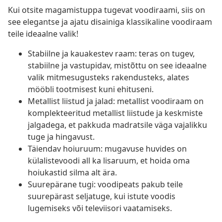
Kui otsite magamistuppa tugevat voodiraami, siis on
see elegantse ja ajatu disainiga klassikaline voodiraam
teile ideaalne valik!
Stabiilne ja kauakestev raam: teras on tugev,
stabiilne ja vastupidav, mistõttu on see ideaalne
valik mitmesugusteks rakendusteks, alates
mööbli tootmisest kuni ehituseni.
Metallist liistud ja jalad: metallist voodiraam on
komplekteeritud metallist liistude ja keskmiste
jalgadega, et pakkuda madratsile väga vajalikku
tuge ja hingavust.
Täiendav hoiuruum: mugavuse huvides on
külalistevoodi all ka lisaruum, et hoida oma
hoiukastid silma alt ära.
Suurepärane tugi: voodipeats pakub teile
suurepärast seljatuge, kui istute voodis
lugemiseks või televiisori vaatamiseks.