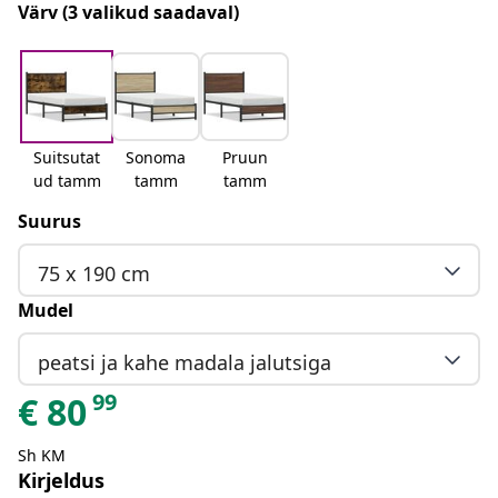
Värv
(3 valikud saadaval)
Suitsutat
Sonoma
Pruun
ud tamm
tamm
tamm
Suurus
75 x 190 cm
Mudel
peatsi ja kahe madala jalutsiga
99
€
80
Sh KM
Kirjeldus