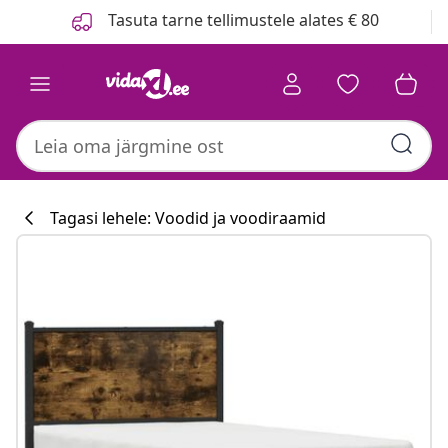
Eelmine
Järgmine
Tasuta tarne tellimustele alates € 80
Tagasi lehele: Voodid ja voodiraamid
Köögikollektsi
#sharemevidaxl