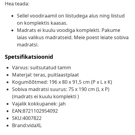
Hea teada:
Sellel voodiraamil on liistudega alus ning liistud
on komplektis kaasas.
Madrats ei kuulu voodiga komplekti. Pakume
laias valikus madratseid. Meie poest leiate sobiva
madratsi.
Spetsifikatsioonid
Värvus: suitsutatud tamm
Materjal: teras, puitlaastplaat
Kogumõõtmed: 196 x 80 x 91,5 cm (P x L x K)
Sobiva madratsi suurus: 75 x 190 cm (L x P)
(madrats ei kuulu komplekti )
Vajalik kokkupanek: jah
EAN:8721102954092
SKU:4007822
Brand:vidaXL