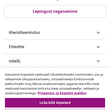
Lepingust taganemine
Klienditeenindus
Ettevõte
vidaXL
Kasutame küpsiseid veebisaidi nõuetekohaseks toimimiseks, sisu ja
Vaata rohkem
reklaamide isikupärastamiseks, sotsiaalmeedia funktsioonide
pakkumiseks ning liikluse analüüsimiseks. Jagame teie infot meie
veebisaidi kasutamise kohta ka meie sotsiaalmeedia-, reklaami ja
analüüsipartneritega.
Privaatsus- ja küpsiste avaldus
Luba kõik küpsised