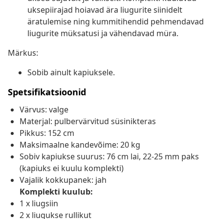
uksepiirajad hoiavad ära liugurite siinidelt
äratulemise ning kummitihendid pehmendavad
liugurite müksatusi ja vähendavad müra.
Märkus:
Sobib ainult kapiuksele.
Spetsifikatsioonid
Värvus: valge
Materjal: pulbervärvitud süsinikteras
Pikkus: 152 cm
Maksimaalne kandevõime: 20 kg
Sobiv kapiukse suurus: 76 cm lai, 22-25 mm paks
(kapiuks ei kuulu komplekti)
Vajalik kokkupanek: jah
Komplekti kuulub:
1 x liugsiin
2 x liugukse rullikut