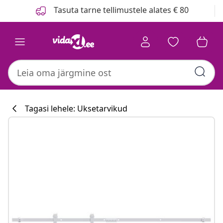
Eelmine
Järgmine
Tasuta tarne tellimustele alates € 80
Tagasi lehele: Uksetarvikud
Köögikollektsi
#sharemevidaxl