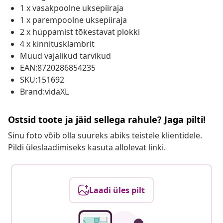
1 x vasakpoolne uksepiiraja
1 x parempoolne uksepiiraja
2 x hüppamist tõkestavat plokki
4 x kinnitusklambrit
Muud vajalikud tarvikud
EAN:8720286854235
SKU:151692
Brand:vidaXL
Ostsid toote ja jäid sellega rahule? Jaga pilti!
Sinu foto võib olla suureks abiks teistele klientidele.
Pildi üleslaadimiseks kasuta allolevat linki.
Laadi üles pilt