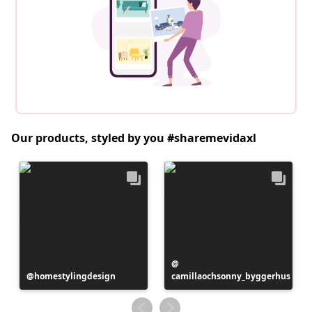
Our products, styled by you #sharemevidaxl
Postitus
Postitus
homestylingdesign
camillaochsonny_byggerhus
avaldatud
avaldatud