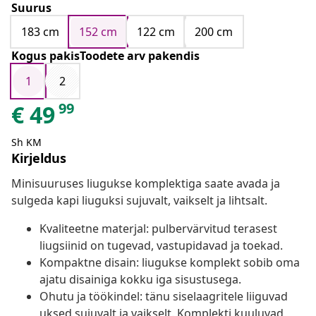
Suurus
183 cm
152 cm
122 cm
200 cm
Kogus pakisToodete arv pakendis
1
2
99
€
49
Sh KM
Kirjeldus
Minisuuruses liugukse komplektiga saate avada ja
sulgeda kapi liuguksi sujuvalt, vaikselt ja lihtsalt.
Kvaliteetne materjal: pulbervärvitud terasest
liugsiinid on tugevad, vastupidavad ja toekad.
Kompaktne disain: liugukse komplekt sobib oma
ajatu disainiga kokku iga sisustusega.
Ohutu ja töökindel: tänu siselaagritele liiguvad
uksed sujuvalt ja vaikselt. Komplekti kuuluvad