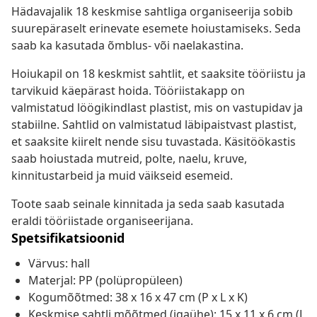
Hädavajalik 18 keskmise sahtliga organiseerija sobib
suurepäraselt erinevate esemete hoiustamiseks. Seda
saab ka kasutada õmblus- või naelakastina.
Hoiukapil on 18 keskmist sahtlit, et saaksite tööriistu ja
tarvikuid käepärast hoida. Tööriistakapp on
valmistatud löögikindlast plastist, mis on vastupidav ja
stabiilne. Sahtlid on valmistatud läbipaistvast plastist,
et saaksite kiirelt nende sisu tuvastada. Käsitöökastis
saab hoiustada mutreid, polte, naelu, kruve,
kinnitustarbeid ja muid väikseid esemeid.
Toote saab seinale kinnitada ja seda saab kasutada
eraldi tööriistade organiseerijana.
Spetsifikatsioonid
Värvus: hall
Materjal: PP (polüpropüleen)
Kogumõõtmed: 38 x 16 x 47 cm (P x L x K)
Keskmise sahtli mõõtmed (igaühe): 15 x 11 x 6 cm (L