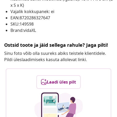
x S x K)
Vajalik kokkupanek: ei
EAN:8720286327647
SKU:149598
Brand:vidaXL
Ostsid toote ja jäid sellega rahule? Jaga pilti!
Sinu foto võib olla suureks abiks teistele klientidele.
Pildi üleslaadimiseks kasuta allolevat linki.
Laadi üles pilt