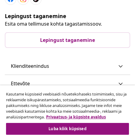
Lepingust taganemine
Esita oma tellimuse kohta tagastamissoov.
Lepingust taganemine
Klienditeenindus
Ettevõte
Kasutame küpsiseid veebisaidi nõuetekohaseks toimimiseks, sisu ja
reklaamide isikupärastamiseks, sotsiaalmeedia funktsioonide
vidaXL
pakkumiseks ning liikluse analüüsimiseks. Jagame teie infot meie
veebisaidi kasutamise kohta ka meie sotsiaalmeedia-, reklaami ja
analüüsipartneritega.
Privaatsus- ja küpsiste avaldus
Vaata rohkem
Luba kõik küpsised