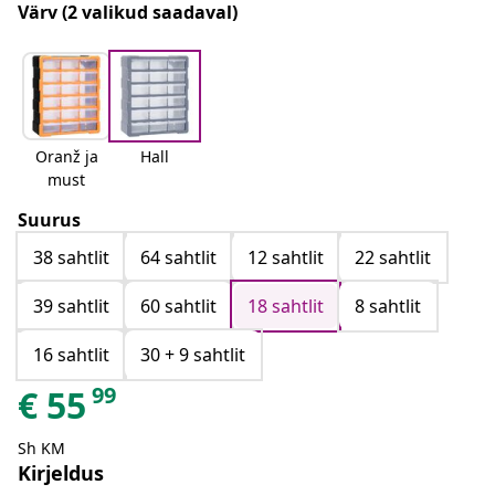
Värv
(2 valikud saadaval)
Oranž ja
Hall
must
Suurus
38 sahtlit
64 sahtlit
12 sahtlit
22 sahtlit
39 sahtlit
60 sahtlit
18 sahtlit
8 sahtlit
16 sahtlit
30 + 9 sahtlit
99
€
55
Sh KM
Kirjeldus