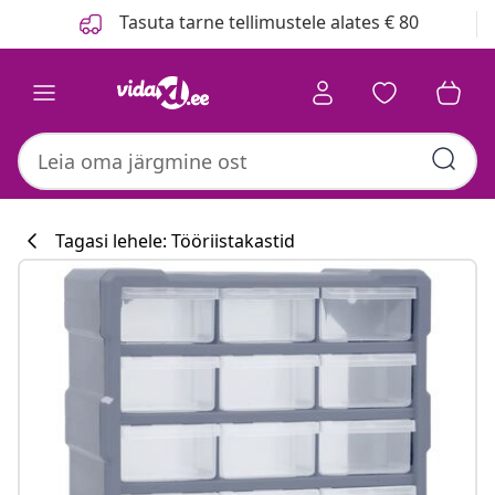
Eelmine
Järgmine
Tasuta tarne tellimustele alates € 80
Tagasi lehele: Tööriistakastid
Köögikollektsi
#sharemevidaxl