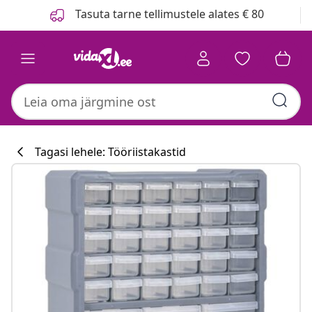
Eelmine
Järgmine
Tasuta tarne tellimustele alates € 80
Tagasi lehele: Tööriistakastid
Köögikollektsi
#sharemevidaxl