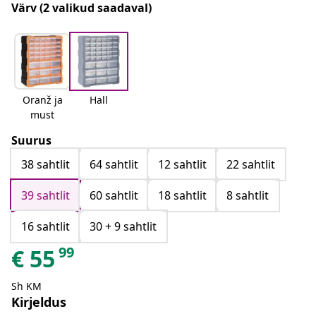
Värv
(2 valikud saadaval)
Oranž ja
Hall
must
Suurus
38 sahtlit
64 sahtlit
12 sahtlit
22 sahtlit
39 sahtlit
60 sahtlit
18 sahtlit
8 sahtlit
16 sahtlit
30 + 9 sahtlit
99
€
55
Sh KM
Kirjeldus