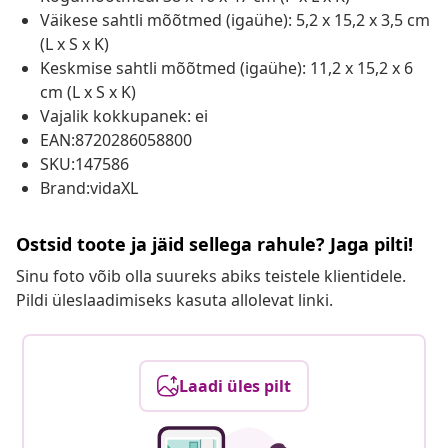
Väikese sahtli mõõtmed (igaühe): 5,2 x 15,2 x 3,5 cm
(L x S x K)
Keskmise sahtli mõõtmed (igaühe): 11,2 x 15,2 x 6
cm (L x S x K)
Vajalik kokkupanek: ei
EAN:8720286058800
SKU:147586
Brand:vidaXL
Ostsid toote ja jäid sellega rahule? Jaga pilti!
Sinu foto võib olla suureks abiks teistele klientidele.
Pildi üleslaadimiseks kasuta allolevat linki.
Laadi üles pilt