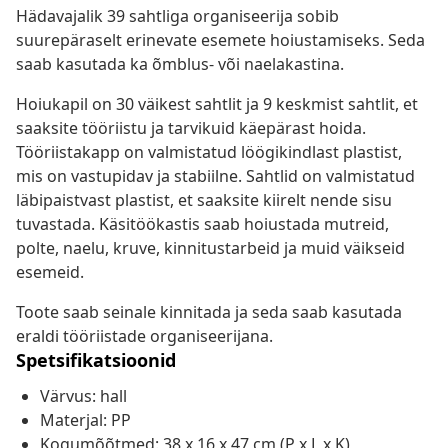
Hädavajalik 39 sahtliga organiseerija sobib
suurepäraselt erinevate esemete hoiustamiseks. Seda
saab kasutada ka õmblus- või naelakastina.
Hoiukapil on 30 väikest sahtlit ja 9 keskmist sahtlit, et
saaksite tööriistu ja tarvikuid käepärast hoida.
Tööriistakapp on valmistatud löögikindlast plastist,
mis on vastupidav ja stabiilne. Sahtlid on valmistatud
läbipaistvast plastist, et saaksite kiirelt nende sisu
tuvastada. Käsitöökastis saab hoiustada mutreid,
polte, naelu, kruve, kinnitustarbeid ja muid väikseid
esemeid.
Toote saab seinale kinnitada ja seda saab kasutada
eraldi tööriistade organiseerijana.
Spetsifikatsioonid
Värvus: hall
Materjal: PP
Kogumõõtmed: 38 x 16 x 47 cm (P x L x K)