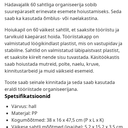
Hädavajalik 60 sahtliga organiseerija sobib
suurepäraselt erinevate esemete hoiustamiseks. Seda
saab ka kasutada õmblus- või naelakastina.
Hoiukapil on 60 väikest sahtlit, et saaksite tööriistu ja
tarvikuid käepärast hoida. Tööriistakapp on
valmistatud löögikindlast plastist, mis on vastupidav ja
stabiilne. Sahtlid on valmistatud läbipaistvast plastist,
et saaksite kiirelt nende sisu tuvastada. Käsitöökastis
saab hoiustada mutreid, polte, naelu, kruve,
kinnitustarbeid ja muid väikseid esemeid.
Toote saab seinale kinnitada ja seda saab kasutada
eraldi tööriistade organiseerijana.
Spetsifikatsioonid
Värvus: hall
Materjal: PP
Kogumõõtmed: 38 x 16 x 47,5 cm (P x L x K)
Väikese sahtli mõõtmed (igaühe): 5,2 x 15,2 x 3,5 cm