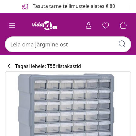
Eelmine
Järgmine
Tasuta tarne tellimustele alates € 80
Tagasi lehele: Tööriistakastid
Köögikollektsi
#sharemevidaxl