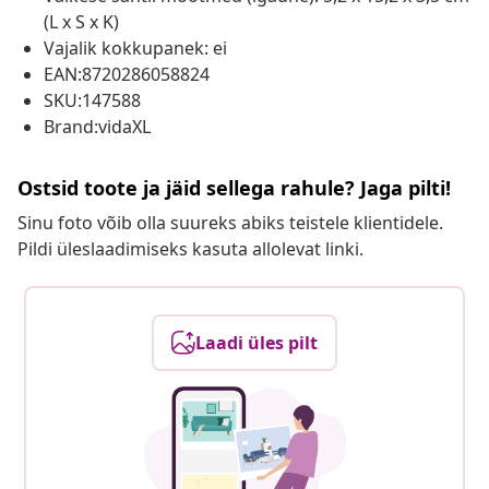
(L x S x K)
Vajalik kokkupanek: ei
EAN:8720286058824
SKU:147588
Brand:vidaXL
Ostsid toote ja jäid sellega rahule? Jaga pilti!
Sinu foto võib olla suureks abiks teistele klientidele.
Pildi üleslaadimiseks kasuta allolevat linki.
Laadi üles pilt