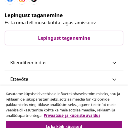
Lepingust taganemine
Esita oma tellimuse kohta tagastamissoov.
Lepingust taganemine
Klienditeenindus
Ettevõte
Kasutame küpsiseid veebisaidi nõuetekohaseks toimimiseks, sisu ja
vidaXL
reklaamide isikupärastamiseks, sotsiaalmeedia funktsioonide
pakkumiseks ning liikluse analüüsimiseks. Jagame teie infot meie
veebisaidi kasutamise kohta ka meie sotsiaalmeedia-, reklaami ja
Vaata rohkem
analüüsipartneritega.
Privaatsus- ja küpsiste avaldus
Luba kõik küpsised