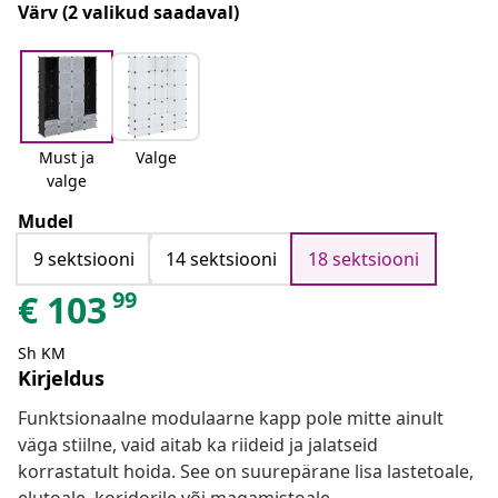
Värv
(2 valikud saadaval)
Must ja
Valge
valge
Mudel
9 sektsiooni
14 sektsiooni
18 sektsiooni
99
€
103
Sh KM
Kirjeldus
Funktsionaalne modulaarne kapp pole mitte ainult
väga stiilne, vaid aitab ka riideid ja jalatseid
korrastatult hoida. See on suurepärane lisa lastetoale,