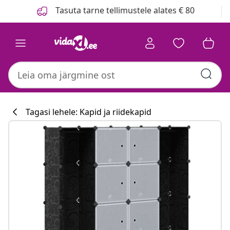
Eelmine
Järgmine
Tasuta tarne tellimustele alates € 80
Tagasi lehele: Kapid ja riidekapid
Köögikollektsi
#sharemevidaxl