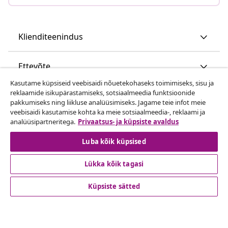
Klienditeenindus
Ettevõte
Kasutame küpsiseid veebisaidi nõuetekohaseks toimimiseks, sisu ja
reklaamide isikupärastamiseks, sotsiaalmeedia funktsioonide
vidaXL
pakkumiseks ning liikluse analüüsimiseks. Jagame teie infot meie
veebisaidi kasutamise kohta ka meie sotsiaalmeedia-, reklaami ja
analüüsipartneritega.
Privaatsus- ja küpsiste avaldus
Vaata rohkem
Luba kõik küpsised
Lükka kõik tagasi
Küpsiste sätted
© 2008-2026 vidaXL www.vidaxl.ee on vidaXL Marketplace
Europe B.V. veebileht