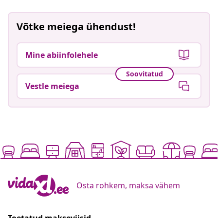
Võtke meiega ühendust!
Mine abiinfolehele
Soovitatud
Vestle meiega
Osta rohkem, maksa vähem
Toetatud makseviisid