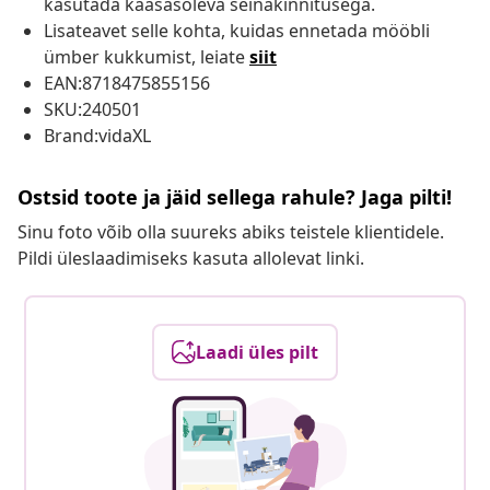
kasutada kaasasoleva seinakinnitusega.
Lisateavet selle kohta, kuidas ennetada mööbli
ümber kukkumist, leiate
siit
EAN:8718475855156
SKU:240501
Brand:vidaXL
Ostsid toote ja jäid sellega rahule? Jaga pilti!
Sinu foto võib olla suureks abiks teistele klientidele.
Pildi üleslaadimiseks kasuta allolevat linki.
Laadi üles pilt