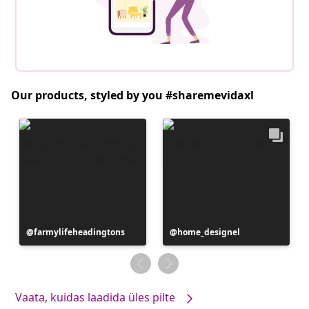
Our products, styled by you #sharemevidaxl
Postitus
farmylifeheadingtons
Postitus
home_designel
avaldatud
avaldatud
Vaata, kuidas laadida üles pilte