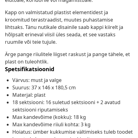
elutoale, koridorile või magamistoale.
Kapp on valmistatud plastist elementidest ja
kroomitud terastraadist, muutes puhastamise
lihtsaks. Tänu nutikale disainile saab kappi kiirelt ja
hõlpsalt erineval viisil üles seada, et see vastaks
ruumile või teie tujule.
Ärge pange riiulitele liigset raskust ja pange tähele, et
plast on tuleohtlik.
Spetsifikatsioonid
Värvus: must ja valge
Suurus: 37 x 146 x 180,5 cm
Materjal: plast
18 sektsiooni: 16 suletud sektsiooni + 2 avatud
sektsiooni riputamiseks
Max kandevõime (kokku): 18 kg
Max kandevõime riiuli kohta: 3 kg
Hoiatus: ümber kukkumise vältimiseks tuleb toodet