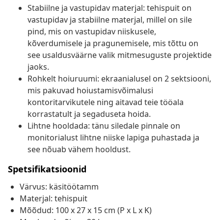
Stabiilne ja vastupidav materjal: tehispuit on
vastupidav ja stabiilne materjal, millel on sile
pind, mis on vastupidav niiskusele,
kõverdumisele ja pragunemisele, mis tõttu on
see usaldusväärne valik mitmesuguste projektide
jaoks.
Rohkelt hoiuruumi: ekraanialusel on 2 sektsiooni,
mis pakuvad hoiustamisvõimalusi
kontoritarvikutele ning aitavad teie tööala
korrastatult ja segaduseta hoida.
Lihtne hooldada: tänu siledale pinnale on
monitorialust lihtne niiske lapiga puhastada ja
see nõuab vähem hooldust.
Spetsifikatsioonid
Värvus: käsitöötamm
Materjal: tehispuit
Mõõdud: 100 x 27 x 15 cm (P x L x K)