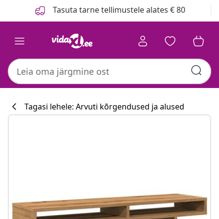
Eelmine
Järgmine
Tasuta tarne tellimustele alates € 80
Tagasi lehele: Arvuti kõrgendused ja alused
Köögikollektsi
#sharemevidaxl