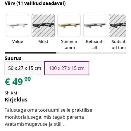
Värv
(11 valikud saadaval)
Valge
Must
Sonoma
Betoonih
Suitsutat
tamm
all
ud tamm
Suurus
50 x 27 x 15 cm
100 x 27 x 15 cm
99
€
49
Sh KM
Kirjeldus
Täiustage oma tööruumi selle praktilise
monitorialusega, mis tagab parema
vaatamismugavuse ja stiili.