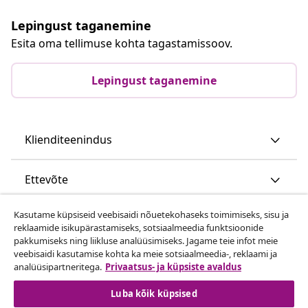
Lepingust taganemine
Esita oma tellimuse kohta tagastamissoov.
Lepingust taganemine
Klienditeenindus
Ettevõte
Kasutame küpsiseid veebisaidi nõuetekohaseks toimimiseks, sisu ja
vidaXL
reklaamide isikupärastamiseks, sotsiaalmeedia funktsioonide
pakkumiseks ning liikluse analüüsimiseks. Jagame teie infot meie
veebisaidi kasutamise kohta ka meie sotsiaalmeedia-, reklaami ja
Vaata rohkem
analüüsipartneritega.
Privaatsus- ja küpsiste avaldus
Luba kõik küpsised