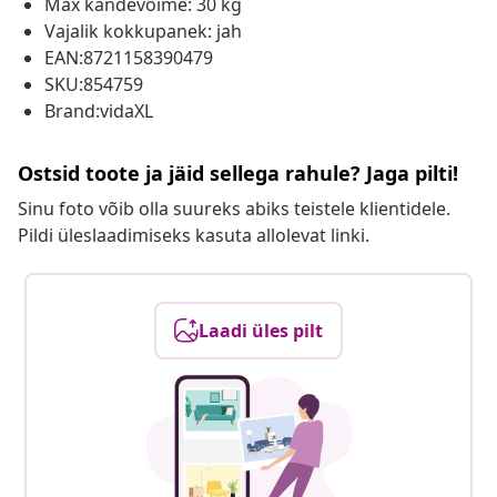
Max kandevõime: 30 kg
Vajalik kokkupanek: jah
EAN:8721158390479
SKU:854759
Brand:vidaXL
Ostsid toote ja jäid sellega rahule? Jaga pilti!
Sinu foto võib olla suureks abiks teistele klientidele.
Pildi üleslaadimiseks kasuta allolevat linki.
Laadi üles pilt