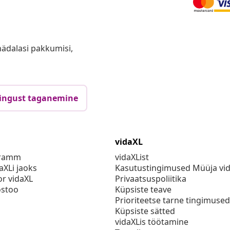
anädalasi pakkumisi,
ingust taganemine
vidaXL
gramm
vidaXList
aXLi jaoks
Kasutustingimused Müüja vi
or vidaXL
Privaatsuspoliitika
stoo
Küpsiste teave
Prioriteetse tarne tingimused
Küpsiste sätted
vidaXLis töötamine