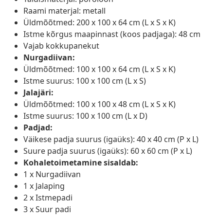
Raami materjal: metall
Üldmõõtmed: 200 x 100 x 64 cm (L x S x K)
Istme kõrgus maapinnast (koos padjaga): 48 cm
Vajab kokkupanekut
Nurgadiivan:
Üldmõõtmed: 100 x 100 x 64 cm (L x S x K)
Istme suurus: 100 x 100 cm (L x S)
Jalajäri:
Üldmõõtmed: 100 x 100 x 48 cm (L x S x K)
Istme suurus: 100 x 100 cm (L x D)
Padjad:
Väikese padja suurus (igaüks): 40 x 40 cm (P x L)
Suure padja suurus (igaüks): 60 x 60 cm (P x L)
Kohaletoimetamine sisaldab:
1 x Nurgadiivan
1 x Jalaping
2 x Istmepadi
3 x Suur padi