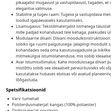
pikaajalist mugavust ja vastupidavust, tagades, et 
elegantse välimuse.
Stabiilne ja tugev raam: Tugeva ja vastupidava met
loodud igapäevaseks kasutamiseks.
Lisamugavus: Tekstiilmaterjalist istmetega täiust
mille padjad kohanduvad teie kehaga, pakkudes ü
Modulaarne disain: Diivani moodulkonstruktsioon
sobiks iga ruumi paigutusega. Jalapingi moodulit s
kohandades seda oma kasutusvajaduste ja isiklike
mitmekülgse istumislahenduse, mis sobib ideaalselt 
Avar istumisvõimalus: Kahe moodulosaga diivan p
mistõttu sobib see ideaalselt pereüritusteks või s
kasutatakse hubases elutoas või avatud planeering
lõõgastuda.
Spetsifikatsioonid
Värv: tumehall
Polsterdusmaterjal: kangas (100% polüester)
Täidismaterjal: poroloon