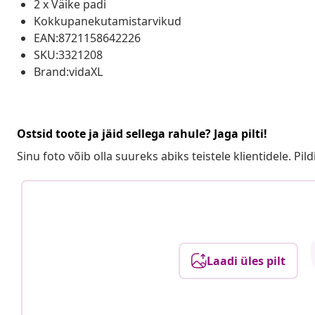
2 x Väike padi
Kokkupanekutamistarvikud
EAN:8721158642226
SKU:3321208
Brand:vidaXL
Ostsid toote ja jäid sellega rahule? Jaga pilti!
Sinu foto võib olla suureks abiks teistele klientidele. Pild
Laadi üles pilt