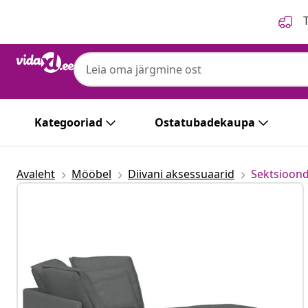
Eelmine
Järgmine
T
Kategooriad
Ostatubadekaupa
Avaleht
Mööbel
Diivani aksessuaarid
Sektsioond