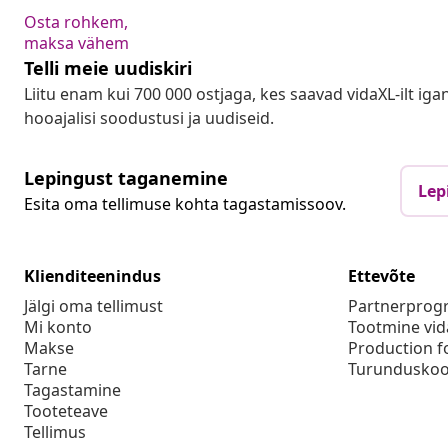
Osta rohkem,
maksa vähem
Telli meie uudiskiri
Liitu enam kui 700 000 ostjaga, kes saavad vidaXL-ilt ig
hooajalisi soodustusi ja uudiseid.
Lepingust taganemine
Lep
Esita oma tellimuse kohta tagastamissoov.
Klienditeenindus
Ettevõte
Jälgi oma tellimust
Partnerpro
Mi konto
Tootmine vid
Makse
Production f
Tarne
Turunduskoo
Tagastamine
Tooteteave
Tellimus