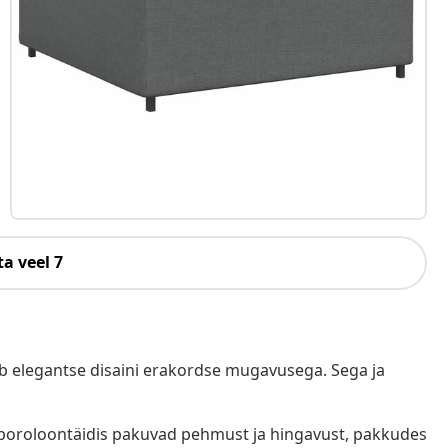
a veel 7
b elegantse disaini erakordse mugavusega. Sega ja
 poroloontäidis pakuvad pehmust ja hingavust, pakkudes