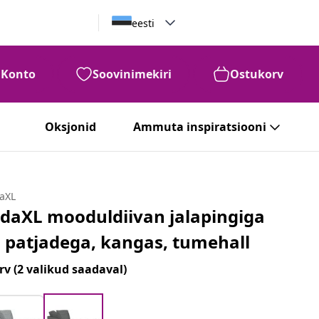
eesti
Konto
Soovinimekiri
Ostukorv
Oksjonid
Ammuta inspiratsiooni
daXL
idaXL mooduldiivan jalapingiga
a patjadega, kangas, tumehall
rv
(2 valikud saadaval)