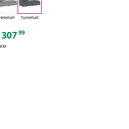
Helehall
Tumehall
99
307
 KM