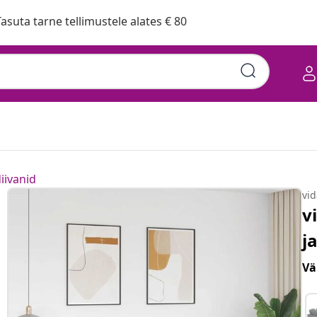
asuta tarne tellimustele alates € 80
iivanid
vi
v
j
Vä