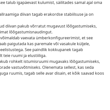
see talub igapäevast kulumist, säilitades samal ajal oma
allraamiga diivan tagab erakordse stabiilsuse ja on
atud diivan pakub võrratut mugavust lõõgastumiseks,
limat lõõgastumisnaudingut.
 võimaldab vaevata ümberkonfigureerimist, et see
aab paigutada kas paremale või vasakule küljele,
 eelistustega. See paindlik kokkupanek tagab
teie ruumi ja elustiiliga.
akub rohkelt istumisruumi mugavaks lõõgastumiseks,
õprade vastuvõtmiseks. Olenemata sellest, kas seda
uga ruumis, tagab selle avar disain, et kõik saavad koos