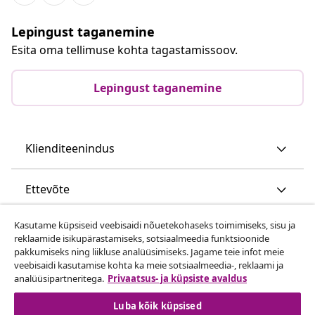
Lepingust taganemine
Esita oma tellimuse kohta tagastamissoov.
Lepingust taganemine
Klienditeenindus
Ettevõte
Kasutame küpsiseid veebisaidi nõuetekohaseks toimimiseks, sisu ja
vidaXL
reklaamide isikupärastamiseks, sotsiaalmeedia funktsioonide
pakkumiseks ning liikluse analüüsimiseks. Jagame teie infot meie
veebisaidi kasutamise kohta ka meie sotsiaalmeedia-, reklaami ja
Vaata rohkem
analüüsipartneritega.
Privaatsus- ja küpsiste avaldus
Luba kõik küpsised