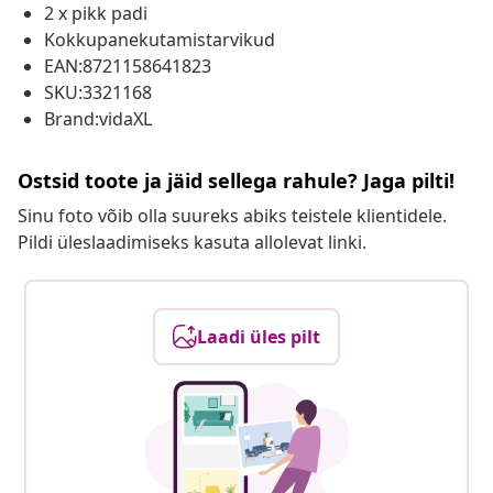
2 x pikk padi
Kokkupanekutamistarvikud
EAN:8721158641823
SKU:3321168
Brand:vidaXL
Ostsid toote ja jäid sellega rahule? Jaga pilti!
Sinu foto võib olla suureks abiks teistele klientidele.
Pildi üleslaadimiseks kasuta allolevat linki.
Laadi üles pilt