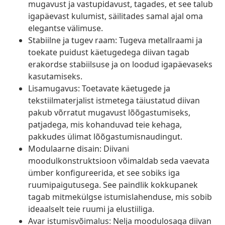
mugavust ja vastupidavust, tagades, et see talub
igapäevast kulumist, säilitades samal ajal oma
elegantse välimuse.
Stabiilne ja tugev raam: Tugeva metallraami ja
toekate puidust käetugedega diivan tagab
erakordse stabiilsuse ja on loodud igapäevaseks
kasutamiseks.
Lisamugavus: Toetavate käetugede ja
tekstiilmaterjalist istmetega täiustatud diivan
pakub võrratut mugavust lõõgastumiseks,
patjadega, mis kohanduvad teie kehaga,
pakkudes ülimat lõõgastumisnaudingut.
Modulaarne disain: Diivani
moodulkonstruktsioon võimaldab seda vaevata
ümber konfigureerida, et see sobiks iga
ruumipaigutusega. See paindlik kokkupanek
tagab mitmekülgse istumislahenduse, mis sobib
ideaalselt teie ruumi ja elustiiliga.
Avar istumisvõimalus: Nelja moodulosaga diivan