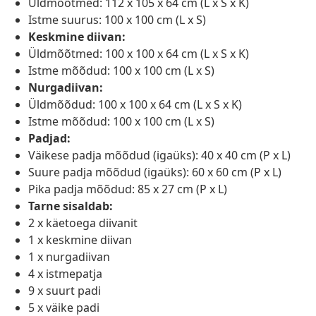
Üldmõõtmed: 112 x 105 x 64 cm (L x S x K)
Istme suurus: 100 x 100 cm (L x S)
Keskmine diivan:
Üldmõõtmed: 100 x 100 x 64 cm (L x S x K)
Istme mõõdud: 100 x 100 cm (L x S)
Nurgadiivan:
Üldmõõdud: 100 x 100 x 64 cm (L x S x K)
Istme mõõdud: 100 x 100 cm (L x S)
Padjad:
Väikese padja mõõdud (igaüks): 40 x 40 cm (P x L)
Suure padja mõõdud (igaüks): 60 x 60 cm (P x L)
Pika padja mõõdud: 85 x 27 cm (P x L)
Tarne sisaldab:
2 x käetoega diivanit
1 x keskmine diivan
1 x nurgadiivan
4 x istmepatja
9 x suurt padi
5 x väike padi