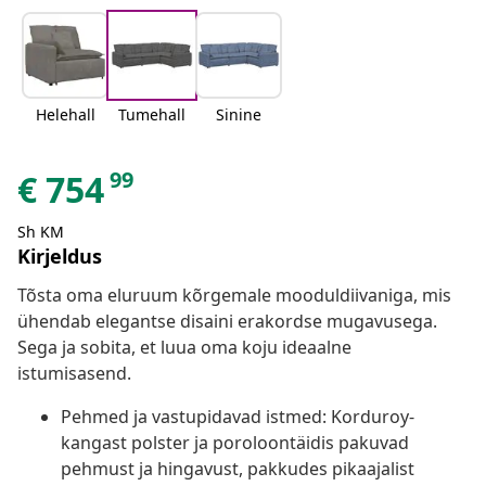
Helehall
Tumehall
Sinine
99
€
754
Sh KM
Kirjeldus
Tõsta oma eluruum kõrgemale mooduldiivaniga, mis
ühendab elegantse disaini erakordse mugavusega.
Sega ja sobita, et luua oma koju ideaalne
istumisasend.
Pehmed ja vastupidavad istmed: Korduroy-
kangast polster ja poroloontäidis pakuvad
pehmust ja hingavust, pakkudes pikaajalist