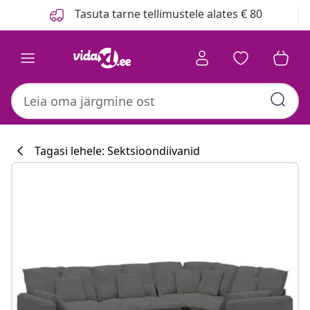
Eelmine
Järgmine
Tasuta tarne tellimustele alates € 80
Tagasi lehele: Sektsioondiivanid
Köögikollektsi
#sharemevidaxl