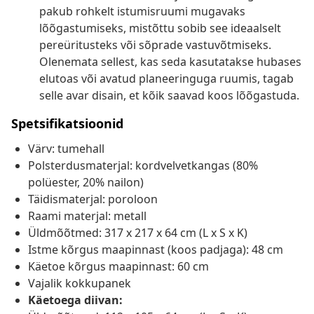
pakub rohkelt istumisruumi mugavaks
lõõgastumiseks, mistõttu sobib see ideaalselt
pereüritusteks või sõprade vastuvõtmiseks.
Olenemata sellest, kas seda kasutatakse hubases
elutoas või avatud planeeringuga ruumis, tagab
selle avar disain, et kõik saavad koos lõõgastuda.
Spetsifikatsioonid
Värv: tumehall
Polsterdusmaterjal: kordvelvetkangas (80%
polüester, 20% nailon)
Täidismaterjal: poroloon
Raami materjal: metall
Üldmõõtmed: 317 x 217 x 64 cm (L x S x K)
Istme kõrgus maapinnast (koos padjaga): 48 cm
Käetoe kõrgus maapinnast: 60 cm
Vajalik kokkupanek
Käetoega diivan: