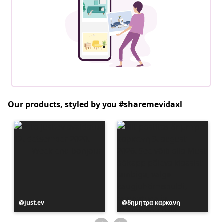
Our products, styled by you #sharemevidaxl
Postitus
just.ev
Postitus
δημητρα καρκανη
avaldatud
avaldatud