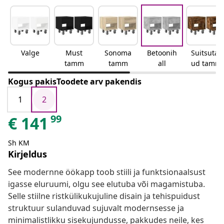
Valge
Must
Sonoma
Betoonih
Suitsutat
tamm
tamm
all
ud tamm
Kogus pakisToodete arv pakendis
1
2
99
€
141
Sh KM
Kirjeldus
See modernne öökapp toob stiili ja funktsionaalsust
igasse eluruumi, olgu see elutuba või magamistuba.
Selle stiilne ristkülikukujuline disain ja tehispuidust
struktuur sulanduvad sujuvalt modernsesse ja
minimalistlikku sisekujundusse, pakkudes neile, kes