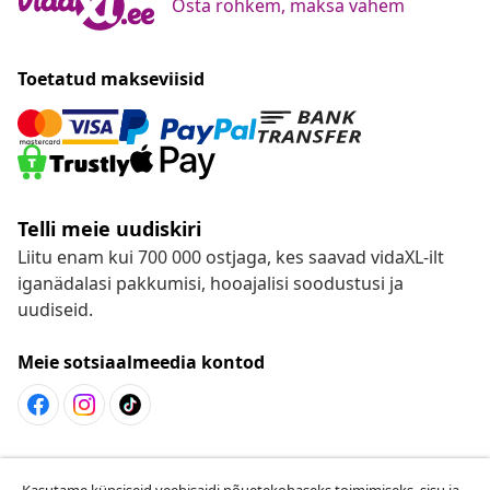
Osta rohkem, maksa vähem
Toetatud makseviisid
Telli meie uudiskiri
Liitu enam kui 700 000 ostjaga, kes saavad vidaXL-ilt
iganädalasi pakkumisi, hooajalisi soodustusi ja
uudiseid.
Meie sotsiaalmeedia kontod
Lepingust taganemine