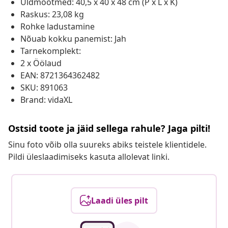
Üldmõõtmed: 40,5 x 40 x 48 cm (P x L x K)
Raskus: 23,08 kg
Rohke ladustamine
Nõuab kokku panemist: Jah
Tarnekomplekt:
2 x Öölaud
EAN: 8721364362482
SKU: 891063
Brand: vidaXL
Ostsid toote ja jäid sellega rahule? Jaga pilti!
Sinu foto võib olla suureks abiks teistele klientidele.
Pildi üleslaadimiseks kasuta allolevat linki.
Laadi üles pilt