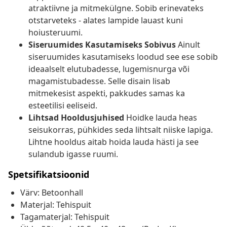
atraktiivne ja mitmekülgne. Sobib erinevateks
otstarveteks - alates lampide lauast kuni
hoiusteruumi.
Siseruumides Kasutamiseks Sobivus
Ainult
siseruumides kasutamiseks loodud see ese sobib
ideaalselt elutubadesse, lugemisnurga või
magamistubadesse. Selle disain lisab
mitmekesist aspekti, pakkudes samas ka
esteetilisi eeliseid.
Lihtsad Hooldusjuhised
Hoidke lauda heas
seisukorras, pühkides seda lihtsalt niiske lapiga.
Lihtne hooldus aitab hoida lauda hästi ja see
sulandub igasse ruumi.
Spetsifikatsioonid
Värv: Betoonhall
Materjal: Tehispuit
Tagamaterjal: Tehispuit