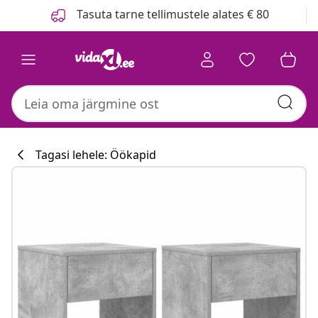
Eelmine
Järgmine
Tasuta tarne tellimustele alates € 80
Tagasi lehele: Öökapid
Köögikollektsi
#sharemevidaxl