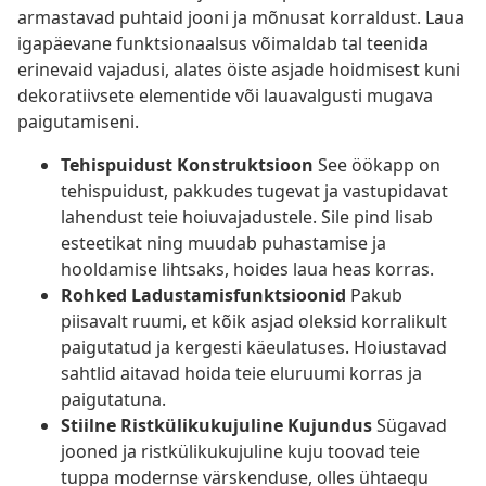
armastavad puhtaid jooni ja mõnusat korraldust. Laua
igapäevane funktsionaalsus võimaldab tal teenida
erinevaid vajadusi, alates öiste asjade hoidmisest kuni
dekoratiivsete elementide või lauavalgusti mugava
paigutamiseni.
Tehispuidust Konstruktsioon
See öökapp on
tehispuidust, pakkudes tugevat ja vastupidavat
lahendust teie hoiuvajadustele. Sile pind lisab
esteetikat ning muudab puhastamise ja
hooldamise lihtsaks, hoides laua heas korras.
Rohked Ladustamisfunktsioonid
Pakub
piisavalt ruumi, et kõik asjad oleksid korralikult
paigutatud ja kergesti käeulatuses. Hoiustavad
sahtlid aitavad hoida teie eluruumi korras ja
paigutatuna.
Stiilne Ristkülikukujuline Kujundus
Sügavad
jooned ja ristkülikukujuline kuju toovad teie
tuppa modernse värskenduse, olles ühtaegu