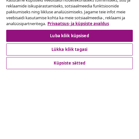
Kasutame küpsiseid veebisaidi nõuetekohaseks toimimiseks, sisu ja
Esita oma tellimuse kohta tagastamissoov.
reklaamide isikupärastamiseks, sotsiaalmeedia funktsioonide
pakkumiseks ning liikluse analüüsimiseks. Jagame teie infot meie
Lepingust taganemine
veebisaidi kasutamise kohta ka meie sotsiaalmeedia-, reklaami ja
analüüsipartneritega.
Privaatsus- ja küpsiste avaldus
Luba kõik küpsised
Klienditeenindus
Lükka kõik tagasi
Ettevõte
Küpsiste sätted
vidaXL
Vaata rohkem