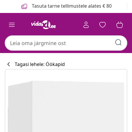
Eelmine
Järgmine
Tasuta tarne tellimustele alates € 80
Tagasi lehele: Öökapid
Köögikollektsi
#sharemevidaxl