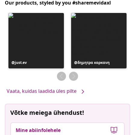
Our products, styled by you #sharemevidaxl
Postitus
just.ev
Postitus
δημητρα καρκανη
avaldatud
avaldatud
Vaata, kuidas laadida üles pilte
Võtke meiega ühendust!
Mine abiinfolehele