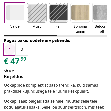
Valge
Must
Hall
Sonoma
Betoonih
tamm
all
Kogus pakisToodete arv pakendis
1
2
99
€
47
Sh KM
Kirjeldus
Öökappide komplektist saab trendika, kuid samas
praktilise kujundusega teie ruumi keskpunkt.
Öökapi saab paigaldada seinale, muutes selle teie
kodu ajatuks lisaks. Sellel on suur sektsioon, mis teeb