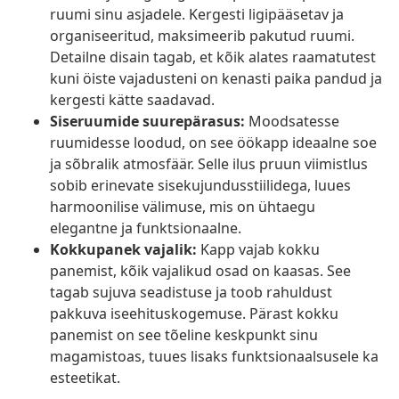
ruumi sinu asjadele. Kergesti ligipääsetav ja
organiseeritud, maksimeerib pakutud ruumi.
Detailne disain tagab, et kõik alates raamatutest
kuni öiste vajadusteni on kenasti paika pandud ja
kergesti kätte saadavad.
Siseruumide suurepärasus:
Moodsatesse
ruumidesse loodud, on see öökapp ideaalne soe
ja sõbralik atmosfäär. Selle ilus pruun viimistlus
sobib erinevate sisekujundusstiilidega, luues
harmoonilise välimuse, mis on ühtaegu
elegantne ja funktsionaalne.
Kokkupanek vajalik:
Kapp vajab kokku
panemist, kõik vajalikud osad on kaasas. See
tagab sujuva seadistuse ja toob rahuldust
pakkuva iseehituskogemuse. Pärast kokku
panemist on see tõeline keskpunkt sinu
magamistoas, tuues lisaks funktsionaalsusele ka
esteetikat.