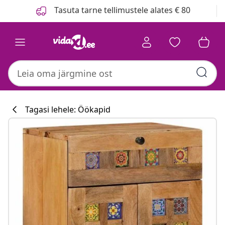
Eelmine
Järgmine
Tasuta tarne tellimustele alates € 80
Tagasi lehele: Öökapid
Köögikollektsi
#sharemevidaxl