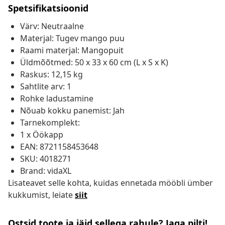
Spetsifikatsioonid
Värv: Neutraalne
Materjal: Tugev mango puu
Raami materjal: Mangopuit
Üldmõõtmed: 50 x 33 x 60 cm (L x S x K)
Raskus: 12,15 kg
Sahtlite arv: 1
Rohke ladustamine
Nõuab kokku panemist: Jah
Tarnekomplekt:
1 x Öökapp
EAN: 8721158453648
SKU: 4018271
Brand: vidaXL
Lisateavet selle kohta, kuidas ennetada mööbli ümber
kukkumist, leiate
siit
Ostsid toote ja jäid sellega rahule? Jaga pilti!