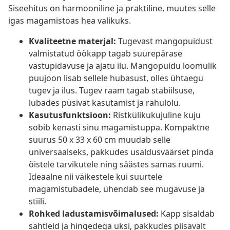
Siseehitus on harmooniline ja praktiline, muutes selle
igas magamistoas hea valikuks.
Kvaliteetne materjal:
Tugevast mangopuidust
valmistatud öökapp tagab suurepärase
vastupidavuse ja ajatu ilu. Mangopuidu loomulik
puujoon lisab sellele hubasust, olles ühtaegu
tugev ja ilus. Tugev raam tagab stabiilsuse,
lubades püsivat kasutamist ja rahulolu.
Kasutusfunktsioon:
Ristkülikukujuline kuju
sobib kenasti sinu magamistuppa. Kompaktne
suurus 50 x 33 x 60 cm muudab selle
universaalseks, pakkudes usaldusväärset pinda
öistele tarvikutele ning säästes samas ruumi.
Ideaalne nii väikestele kui suurtele
magamistubadele, ühendab see mugavuse ja
stiili.
Rohked ladustamisvõimalused:
Kapp sisaldab
sahtleid ja hingedega uksi, pakkudes piisavalt