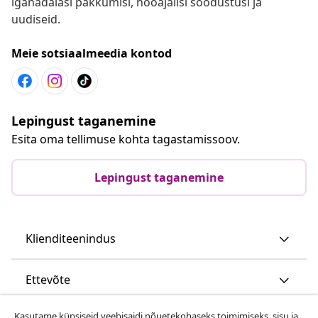
iganädalasi pakkumisi, hooajalisi soodustusi ja
uudiseid.
Meie sotsiaalmeedia kontod
Lepingust taganemine
Esita oma tellimuse kohta tagastamissoov.
Lepingust taganemine
Klienditeenindus
Ettevõte
Kasutame küpsiseid veebisaidi nõuetekohaseks toimimiseks, sisu ja