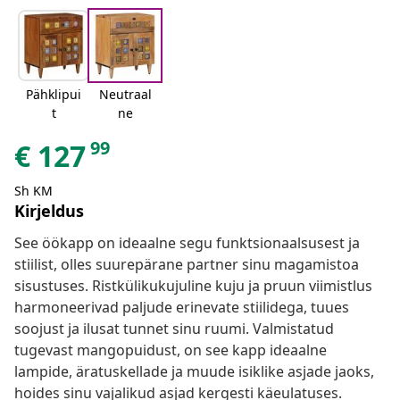
Pähklipui
Neutraal
t
ne
99
€
127
Sh KM
Kirjeldus
See öökapp on ideaalne segu funktsionaalsusest ja
stiilist, olles suurepärane partner sinu magamistoa
sisustuses. Ristkülikukujuline kuju ja pruun viimistlus
harmoneerivad paljude erinevate stiilidega, tuues
soojust ja ilusat tunnet sinu ruumi. Valmistatud
tugevast mangopuidust, on see kapp ideaalne
lampide, äratuskellade ja muude isiklike asjade jaoks,
hoides sinu vajalikud asjad kergesti käeulatuses.