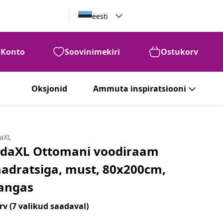
eesti
Konto
Soovinimekiri
Ostukorv
Oksjonid
Ammuta inspiratsiooni
daXL
idaXL Ottomani voodiraam
adratsiga, must, 80x200cm,
angas
rv
(7 valikud saadaval)