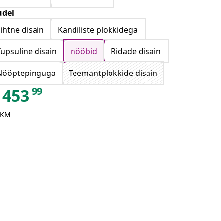
del
Lihtne disain
Kandiliste plokkidega
Tupsuline disain
nööbid
Ridade disain
Nööptepinguga
Teemantplokkide disain
99
453
 KM