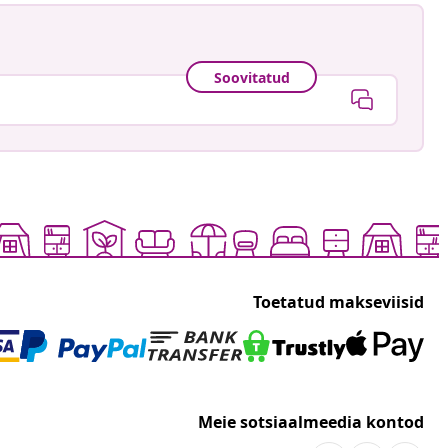
Soovitatud
Toetatud makseviisid
Meie sotsiaalmeedia kontod