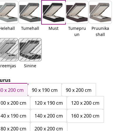
Helehall
Tumehall
Must
Tumepru
Pruunika
un
shall
reemjas
Sinine
urus
80 x 200 cm
90 x 190 cm
90 x 200 cm
100 x 200 cm
120 x 190 cm
120 x 200 cm
140 x 190 cm
140 x 200 cm
160 x 200 cm
180 x 200 cm
200 x 200 cm