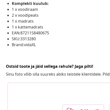
Komplekti kuulub:
1 x voodiraam
2 x voodipeats
1 x madrats
1 x kattemadrats
EAN:8721158480675
SKU:3313280
Brand:vidaXL
Ostsid toote ja jäid sellega rahule? Jaga pilti!
Sinu foto võib olla suureks abiks teistele klientidele. Pild