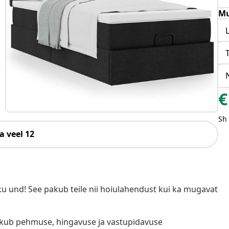
Mu
€
Sh
a veel 12
u und! See pakub teile nii hoiulahendust kui ka mugavat
akub pehmuse, hingavuse ja vastupidavuse