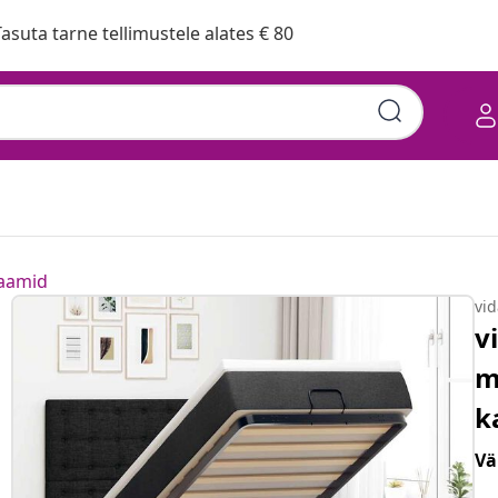
asuta tarne tellimustele alates € 80
raamid
vi
v
m
k
Vä