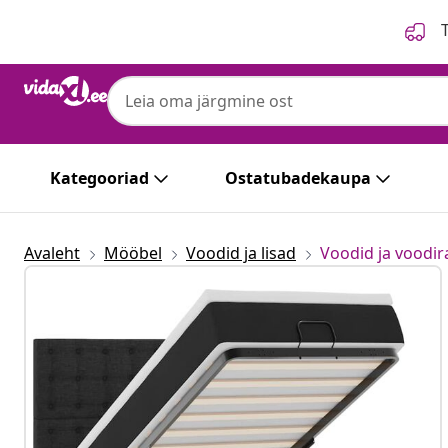
Eelmine
Järgmine
T
Kategooriad
Ostatubadekaupa
Avaleht
Mööbel
Voodid ja lisad
Voodid ja voodi