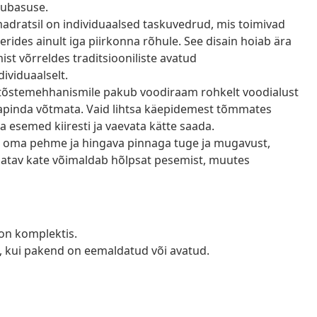
hubasuse.
dratsil on individuaalsed taskuvedrud, mis toimivad
erides ainult iga piirkonna rõhule. See disain hoiab ära
st võrreldes traditsiooniliste avatud
ividuaalselt.
e tõstemehhanismile pakub voodiraam rohkelt voodialust
apinda võtmata. Vaid lihtsa käepidemest tõmmates
ma esemed kiiresti ja vaevata kätte saada.
 oma pehme ja hingava pinnaga tuge ja mugavust,
ldatav kate võimaldab hõlpsat pesemist, muutes
d on komplektis.
a, kui pakend on eemaldatud või avatud.