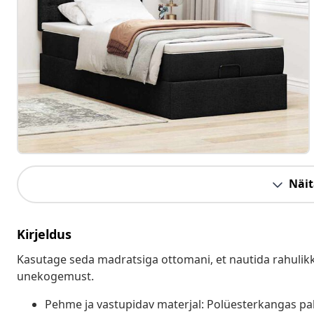
Näit
Kirjeldus
Kasutage seda madratsiga ottomani, et nautida rahulikk
unekogemust.
Pehme ja vastupidav materjal: Polüesterkangas p