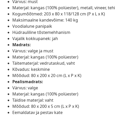
Värvus: must
Materjal: kangas (100% polüester), metall, vineer, teh
Kogumõõtmed: 203 x 80 x 118/128 cm (P x L x K)
Maksimaalne kandevõime: 140 kg
Voodialune panipaik
Hüdrauliline tõstemehhanism
Vajalik kokkupanek: jah
Madrats:
Värvus: valge ja must
Materjal: kangas (100% polüester)
Täitematerjal: vedrutaskud, vaht
Kõvadus: keskmine
Mõõdud: 80 x 200 x 20 cm (L x P x K)
Pealismadrats:
Värvus: valge
Materjal: kangas (100% polüester)
Täidise materjal: vaht
Mõõdud: 80 x 200 x 5 cm (L x P x K)
Eemaldatav ja pestav kate