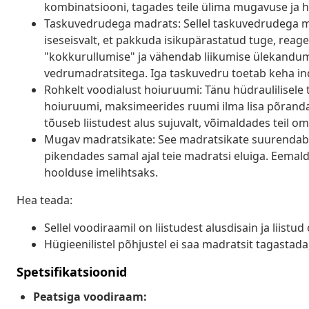
kombinatsiooni, tagades teile ülima mugavuse ja 
Taskuvedrudega madrats: Sellel taskuvedrudega ma
iseseisvalt, et pakkuda isikupärastatud tuge, reage
"kokkurullumise" ja vähendab liikumise ülekandumi
vedrumadratsitega. Iga taskuvedru toetab keha ind
Rohkelt voodialust hoiuruumi: Tänu hüdraulilisel
hoiuruumi, maksimeerides ruumi ilma lisa põrand
tõuseb liistudest alus sujuvalt, võimaldades teil o
Mugav madratsikate: See madratsikate suurendab
pikendades samal ajal teie madratsi eluiga. Eema
hoolduse imelihtsaks.
Hea teada:
Sellel voodiraamil on liistudest alusdisain ja liistu
Hügieenilistel põhjustel ei saa madratsit tagastad
Spetsifikatsioonid
Peatsiga voodiraam: