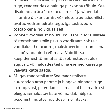
toimivad iseseisvalt, et pakkuda isikupärastatud
tuge, reageerides ainult iga piirkonna rõhule. See
disain hoiab ära "kokkurullumise" ja vähendab
liikumise ülekandumist võrreldes traditsiooniliste
avatud vedrumadratsitega. Iga taskuvedru
toetab keha individuaalselt.
Rohkelt voodialust hoiuruumi: Tänu hüdraulilisele
tõstemehhanismile pakub voodiraam rohkelt
voodialust hoiuruumi, maksimeerides ruumi ilma
lisa põrandapinda võtmata. Vaid lihtsa
käepidemest tõmmates tõuseb liistudest alus
sujuvalt, võimaldades teil oma esemed kiiresti ja
vaevata kätte saada.
Mugav madratsikate: See madratsikate
suurendab oma pehme ja hingava pinnaga tuge
ja mugavust, pikendades samal ajal teie madratsi
eluiga. Eemaldatav kate võimaldab hõlpsat
pesemist, muutes hoolduse imelihtsaks.