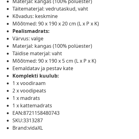
Materjal: kangas (100% polüester)
Täitematerjal: vedrutaskud, vaht
Kõvadus: keskmine
Mõõtmed: 90 x 190 x 20 cm (L x P x K)
Pealismadrats:
Värvus: valge
Materjal: kangas (100% polüester)
Täidise materjal: vaht
Mõõtmed: 90 x 190 x 5 cm (L x P x K)
Eemaldatav ja pestav kate
Komplekti kuulub:
1 x voodiraam
2 x voodipeats
1 x madrats
1 x kattemadrats
EAN:8721158480743
SKU:3313287
Brand:vidaXL