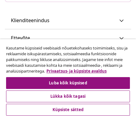
Klienditeenindus
Ettevõte
Kasutame küpsiseid veebisaidi nõuetekohaseks toimimiseks, sisu ja
reklaamide isikupärastamiseks, sotsiaalmeedia funktsioonide
vidaXL
pakkumiseks ning liikluse analüüsimiseks. Jagame teie infot meie
veebisaidi kasutamise kohta ka meie sotsiaalmeedia-, reklaami ja
analüüsipartneritega.
Privaatsus- ja küpsiste avaldus
Vaata rohkem
Luba kõik küpsised
Lükka kõik tagasi
Küpsiste sätted
© 2008-2026 vidaXL www.vidaxl.ee on vidaXL Marketplace
Europe B.V. veebileht