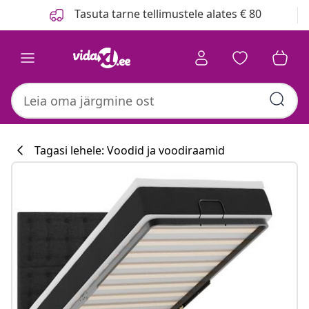
Eelmine
Järgmine
Tasuta tarne tellimustele alates € 80
Tagasi lehele: Voodid ja voodiraamid
Köögikollektsi
#sharemevidaxl