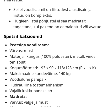
Hea teada:
Sellel voodiraamil on liistudest alusdisain ja
liistud on komplektis.
Hügieenilistel põhjustel ei saa madratsit
tagastada, kui pakend on eemaldatud või avatud.
Spetsifikatsioonid
Peatsiga voodiraam:
Värvus: must
Materjal: kangas (100% polüester), metall, vineer,
tehispuit
Kogumõõtmed: 193 x 90 x 118/128 cm (P x L x K)
Maksimaalne kandevõime: 140 kg
Voodialune panipaik
Hüdrauliline tõstemehhanism
Vajalik kokkupanek: jah
Madrats:
Värvus: valge ja must