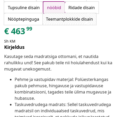
Tupsuline disain
nööbid
Ridade disain
Nööptepinguga
Teemantplokkide disain
99
€
463
Sh KM
Kirjeldus
Kasutage seda madratsiga ottomani, et nautida
rahulikku und! See pakub teile nii hoiulahendust kui ka
mugavat unekogemust.
Pehme ja vastupidav materjal: Polüesterkangas
pakub pehmuse, hingavuse ja vastupidavuse
kombinatsiooni, tagades teile ülima mugavuse ja
hubasuse.
Taskuvedrudega madrats: Sellel taskuvedrudega
madratsil on individuaalsed taskuvedrud, mis