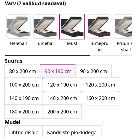
Värv
(7 valikud saadaval)
Helehall
Tumehall
Must
Tumepru
Pruunika
un
shall
Suurus
80 x 200 cm
90 x 190 cm
90 x 200 cm
100 x 200 cm
120 x 190 cm
120 x 200 cm
140 x 190 cm
140 x 200 cm
160 x 200 cm
180 x 200 cm
200 x 200 cm
Mudel
Lihtne disain
Kandiliste plokkidega