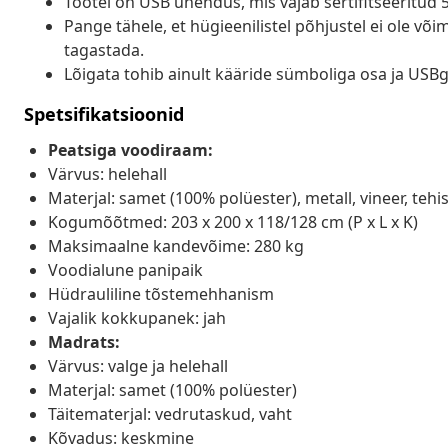
Tootel on USB ühendus, mis vajab sertifitseeritud 5
Pange tähele, et hügieenilistel põhjustel ei ole v
tagastada.
Lõigata tohib ainult kääride sümboliga osa ja USB
Spetsifikatsioonid
Peatsiga voodiraam:
Värvus: helehall
Materjal: samet (100% polüester), metall, vineer, tehi
Kogumõõtmed: 203 x 200 x 118/128 cm (P x L x K)
Maksimaalne kandevõime: 280 kg
Voodialune panipaik
Hüdrauliline tõstemehhanism
Vajalik kokkupanek: jah
Madrats:
Värvus: valge ja helehall
Materjal: samet (100% polüester)
Täitematerjal: vedrutaskud, vaht
Kõvadus: keskmine