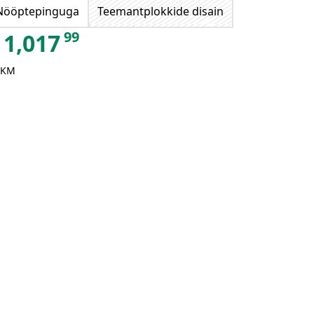
Nööptepinguga
Teemantplokkide disain
99
1,017
 KM