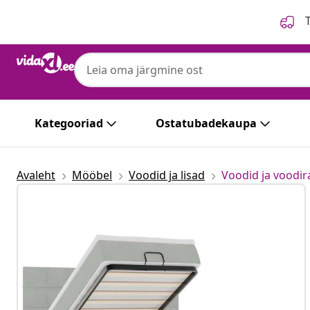
Eelmine
Järgmine
T
Kategooriad
Ostatubadekaupa
Avaleht
Mööbel
Voodid ja lisad
Voodid ja voodi