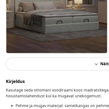
Näit
Kirjeldus
Kasutage seda ottomani voodiraami koos madratsitega, e
hoiustamislahendust kui ka mugavat unekogemust.
Pehme ja mugav materjal: sametkangas on pehme 