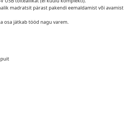
V USB toiteallikat (ei kuulu komplekti).
õimalik madratsit pärast pakendi eemaldamist või avamist
ga osa jätkab tööd nagu varem.
spuit