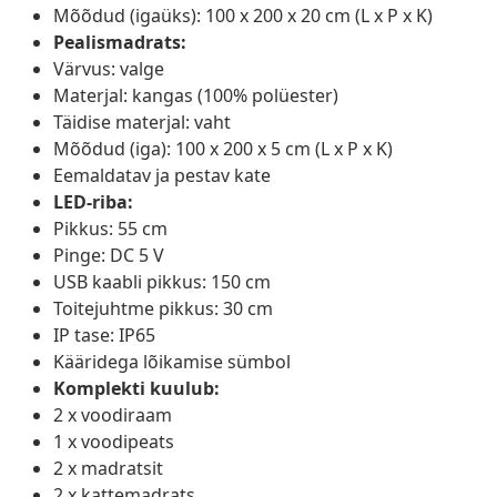
Mõõdud (igaüks): 100 x 200 x 20 cm (L x P x K)
Pealismadrats:
Värvus: valge
Materjal: kangas (100% polüester)
Täidise materjal: vaht
Mõõdud (iga): 100 x 200 x 5 cm (L x P x K)
Eemaldatav ja pestav kate
LED-riba:
Pikkus: 55 cm
Pinge: DC 5 V
USB kaabli pikkus: 150 cm
Toitejuhtme pikkus: 30 cm
IP tase: IP65
Kääridega lõikamise sümbol
Komplekti kuulub:
2 x voodiraam
1 x voodipeats
2 x madratsit
2 x kattemadrats