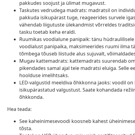
pakkudes soojust ja ülimat mugavust.
Taskutes vedrudega madrats: madratsil on individua
pakkuda isikupärast tuge, reageerides survele igas 
vähendab liigutuste ülekandmist võrreldes tradits
tasku toetab keha eraldi.
Ruumikas voodialune panipaik: tänu hüdraulilisel
voodialust panipaika, maksimeerides ruumi ilma t
tõmbega tõuseb liistude alus sujuvalt, võimaldades
Mugav kattemadrats: kattemadrats suurendab oma
pikendades samal ajal teie madratsi eluiga. Selle
hoolduse imelihtsaks.
LED-valgustid meeldiva õhkkonna jaoks: voodil on L
isikupärastatud valgustust. Saate kohandada režii
õhkkonda.
Hea teada:
See kaheinimesevoodi koosneb kahest üheinimesevoo
tõsta.