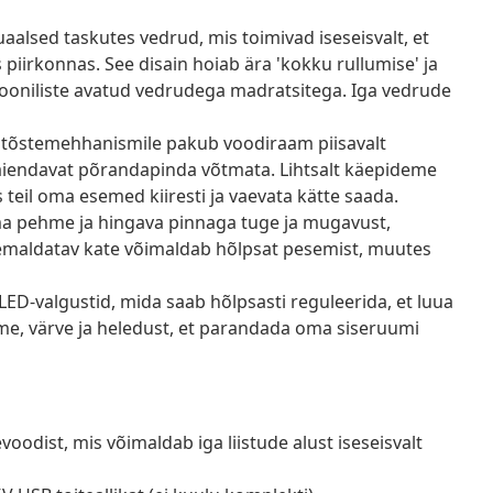
alsed taskutes vedrud, mis toimivad iseseisvalt, et
piirkonnas. See disain hoiab ära 'kokku rullumise' ja
iooniliste avatud vedrudega madratsitega. Iga vedrude
e tõstemehhanismile pakub voodiraam piisavalt
äiendavat põrandapinda võtmata. Lihtsalt käepideme
 teil oma esemed kiiresti ja vaevata kätte saada.
 pehme ja hingava pinnaga tuge ja mugavust,
 eemaldatav kate võimaldab hõlpsat pesemist, muutes
ED-valgustid, mida saab hõlpsasti reguleerida, et luua
me, värve ja heledust, et parandada oma siseruumi
dist, mis võimaldab iga liistude alust iseseisvalt