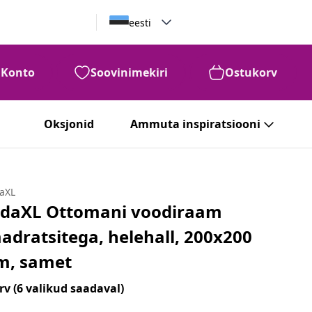
eesti
Konto
Soovinimekiri
Ostukorv
Oksjonid
Ammuta inspiratsiooni
daXL
idaXL Ottomani voodiraam
adratsitega, helehall, 200x200
m, samet
rv
(6 valikud saadaval)