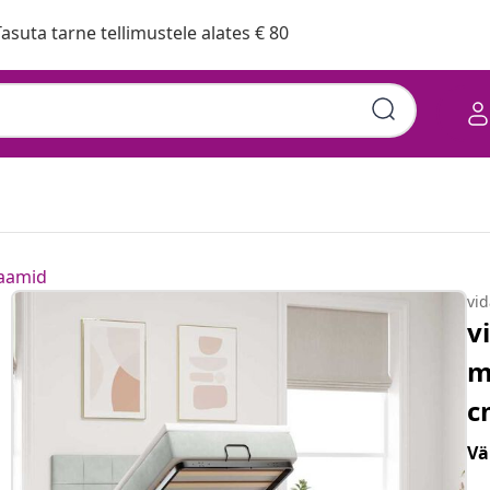
asuta tarne tellimustele alates € 80
raamid
vi
v
m
c
Vä