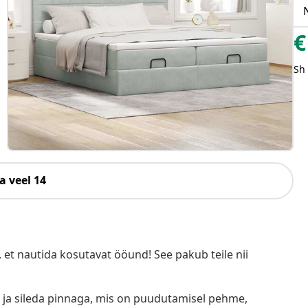
€
Sh
a veel 14
t nautida kosutavat ööund! See pakub teile nii
ja sileda pinnaga, mis on puudutamisel pehme,