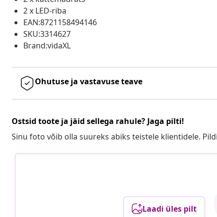
2 x LED-riba
EAN:8721158494146
SKU:3314627
Brand:vidaXL
Ohutuse ja vastavuse teave
Ostsid toote ja jäid sellega rahule? Jaga pilti!
Sinu foto võib olla suureks abiks teistele klientidele. Pild
Laadi üles pilt