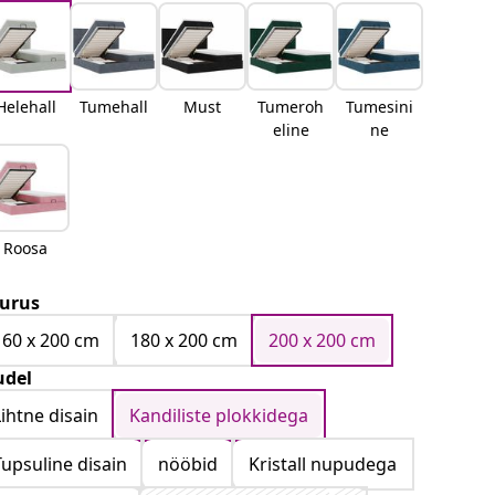
Helehall
Tumehall
Must
Tumeroh
Tumesini
eline
ne
Roosa
urus
160 x 200 cm
180 x 200 cm
200 x 200 cm
del
Lihtne disain
Kandiliste plokkidega
Tupsuline disain
nööbid
Kristall nupudega