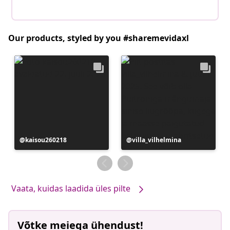
Our products, styled by you #sharemevidaxl
Postitus
kaisou260218
Postitus
villa_vilhelmina
avaldatud
avaldatud
Vaata, kuidas laadida üles pilte
Võtke meiega ühendust!