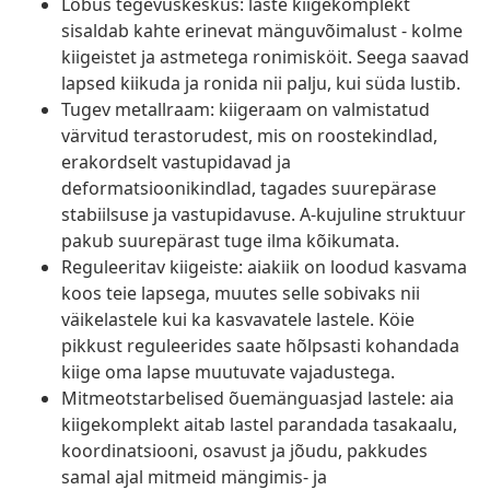
Lõbus tegevuskeskus: laste kiigekomplekt
sisaldab kahte erinevat mänguvõimalust - kolme
kiigeistet ja astmetega ronimisköit. Seega saavad
lapsed kiikuda ja ronida nii palju, kui süda lustib.
Tugev metallraam: kiigeraam on valmistatud
värvitud terastorudest, mis on roostekindlad,
erakordselt vastupidavad ja
deformatsioonikindlad, tagades suurepärase
stabiilsuse ja vastupidavuse. A-kujuline struktuur
pakub suurepärast tuge ilma kõikumata.
Reguleeritav kiigeiste: aiakiik on loodud kasvama
koos teie lapsega, muutes selle sobivaks nii
väikelastele kui ka kasvavatele lastele. Köie
pikkust reguleerides saate hõlpsasti kohandada
kiige oma lapse muutuvate vajadustega.
Mitmeotstarbelised õuemänguasjad lastele: aia
kiigekomplekt aitab lastel parandada tasakaalu,
koordinatsiooni, osavust ja jõudu, pakkudes
samal ajal mitmeid mängimis- ja