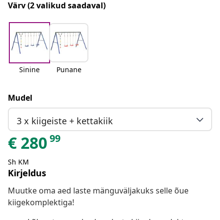
Värv
(2 valikud saadaval)
Sinine
Punane
Mudel
3 x kiigeiste + kettakiik
99
€
280
Sh KM
Kirjeldus
Muutke oma aed laste mänguväljakuks selle õue
kiigekomplektiga!