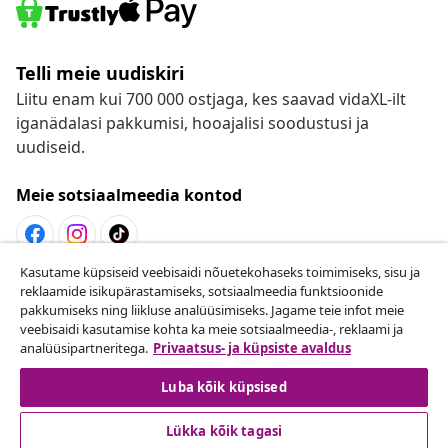
Telli meie uudiskiri
Liitu enam kui 700 000 ostjaga, kes saavad vidaXL-ilt
iganädalasi pakkumisi, hooajalisi soodustusi ja
uudiseid.
Meie sotsiaalmeedia kontod
Kasutame küpsiseid veebisaidi nõuetekohaseks toimimiseks, sisu ja
Lepingust taganemine
reklaamide isikupärastamiseks, sotsiaalmeedia funktsioonide
pakkumiseks ning liikluse analüüsimiseks. Jagame teie infot meie
Esita oma tellimuse kohta tagastamissoov.
veebisaidi kasutamise kohta ka meie sotsiaalmeedia-, reklaami ja
analüüsipartneritega.
Privaatsus- ja küpsiste avaldus
Lepingust taganemine
Luba kõik küpsised
Lükka kõik tagasi