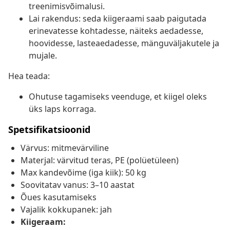
treenimisvõimalusi.
Lai rakendus: seda kiigeraami saab paigutada
erinevatesse kohtadesse, näiteks aedadesse,
hoovidesse, lasteaedadesse, mänguväljakutele ja
mujale.
Hea teada:
Ohutuse tagamiseks veenduge, et kiigel oleks
üks laps korraga.
Spetsifikatsioonid
Värvus: mitmevärviline
Materjal: värvitud teras, PE (polüetüleen)
Max kandevõime (iga kiik): 50 kg
Soovitatav vanus: 3–10 aastat
Õues kasutamiseks
Vajalik kokkupanek: jah
Kiigeraam: