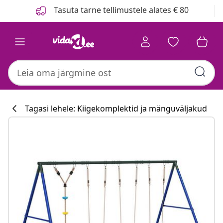
Eelmine
Järgmine
Tasuta tarne tellimustele alates € 80
Tagasi lehele: Kiigekomplektid ja mänguväljakud
Köögikollektsi
#sharemevidaxl