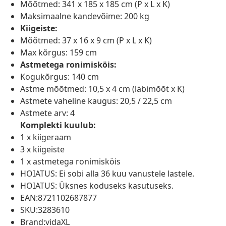
Mõõtmed: 341 x 185 x 185 cm (P x L x K)
Maksimaalne kandevõime: 200 kg
Kiigeiste:
Mõõtmed: 37 x 16 x 9 cm (P x L x K)
Max kõrgus: 159 cm
Astmetega ronimisköis:
Kogukõrgus: 140 cm
Astme mõõtmed: 10,5 x 4 cm (läbimõõt x K)
Astmete vaheline kaugus: 20,5 / 22,5 cm
Astmete arv: 4
Komplekti kuulub:
1 x kiigeraam
3 x kiigeiste
1 x astmetega ronimisköis
HOIATUS: Ei sobi alla 36 kuu vanustele lastele.
HOIATUS: Üksnes koduseks kasutuseks.
EAN:8721102687877
SKU:3283610
Brand:vidaXL