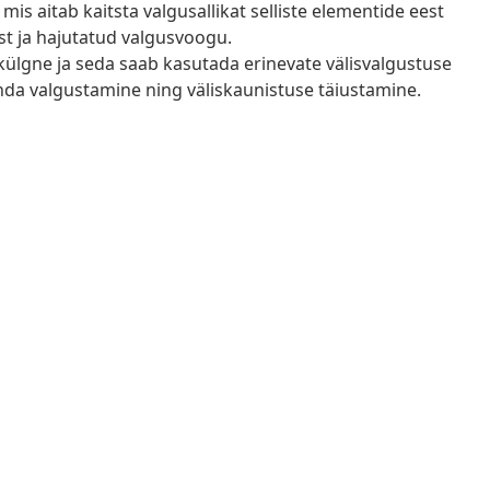
mis aitab kaitsta valgusallikat selliste elementide eest
ast ja hajutatud valgusvoogu.
külgne ja seda saab kasutada erinevate välisvalgustuse
anda valgustamine ning väliskaunistuse täiustamine.