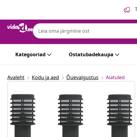
Eelmine
Järgmine
T
Kategooriad
Ostatubadekaupa
Avaleht
Kodu ja aed
Õuevalgustus
Aiatuled