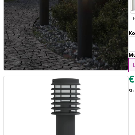
Ko
Mu
€
Sh