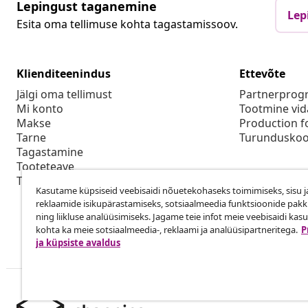
Lepingust taganemine
Lep
Esita oma tellimuse kohta tagastamissoov.
Klienditeenindus
Ettevõte
Jälgi oma tellimust
Partnerpro
Mi konto
Tootmine vid
Makse
Production f
Tarne
Turunduskoo
Tagastamine
Tooteteave
Tellimus
Kasutame küpsiseid veebisaidi nõuetekohaseks toimimiseks, sisu j
reklaamide isikupärastamiseks, sotsiaalmeedia funktsioonide pak
ning liikluse analüüsimiseks. Jagame teie infot meie veebisaidi kas
kohta ka meie sotsiaalmeedia-, reklaami ja analüüsipartneritega.
P
ja küpsiste avaldus