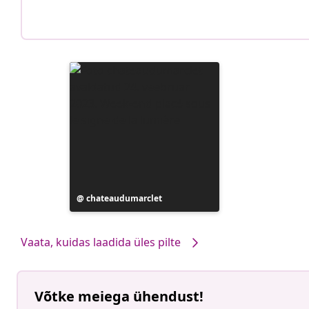
Postitus
chateaudumarclet
avaldatud
Vaata, kuidas laadida üles pilte
Võtke meiega ühendust!