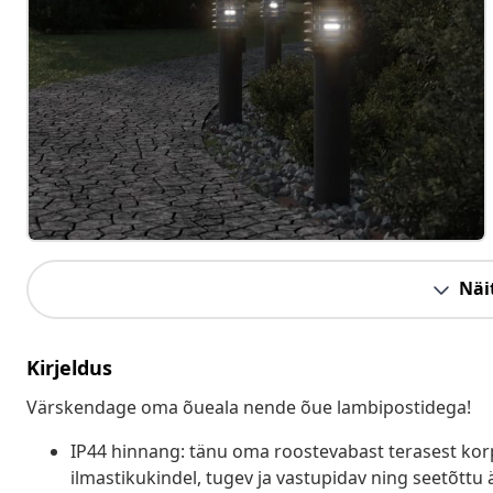
Näit
Kirjeldus
Värskendage oma õueala nende õue lambipostidega!
IP44 hinnang: tänu oma roostevabast terasest korpu
ilmastikukindel, tugev ja vastupidav ning seetõttu