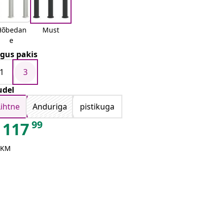
Hõbedan
Must
e
gus pakis
1
3
del
Lihtne
Anduriga
pistikuga
99
117
 KM