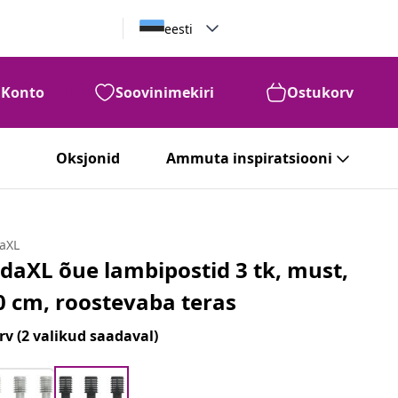
eesti
Konto
Soovinimekiri
Ostukorv
Oksjonid
Ammuta inspiratsiooni
daXL
idaXL õue lambipostid 3 tk, must,
0 cm, roostevaba teras
rv
(2 valikud saadaval)