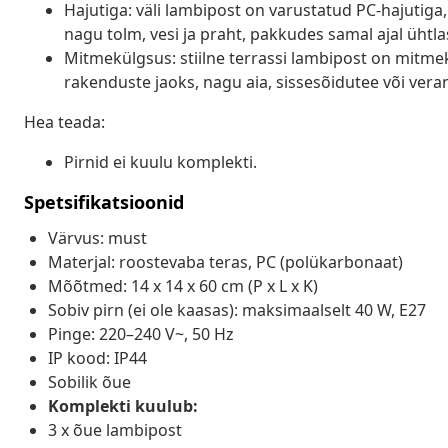
Hajutiga: väli lambipost on varustatud PC-hajutiga, 
nagu tolm, vesi ja praht, pakkudes samal ajal ühtl
Mitmekülgsus: stiilne terrassi lambipost on mitme
rakenduste jaoks, nagu aia, sissesõidutee või ver
Hea teada:
Pirnid ei kuulu komplekti.
Spetsifikatsioonid
Värvus: must
Materjal: roostevaba teras, PC (polükarbonaat)
Mõõtmed: 14 x 14 x 60 cm (P x L x K)
Sobiv pirn (ei ole kaasas): maksimaalselt 40 W, E27
Pinge: 220–240 V~, 50 Hz
IP kood: IP44
Sobilik õue
Komplekti kuulub:
3 x õue lambipost