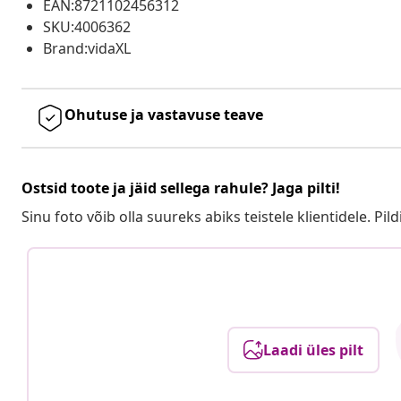
EAN:8721102456312
SKU:4006362
Brand:vidaXL
Ohutuse ja vastavuse teave
Ostsid toote ja jäid sellega rahule? Jaga pilti!
Sinu foto võib olla suureks abiks teistele klientidele. Pild
Laadi üles pilt