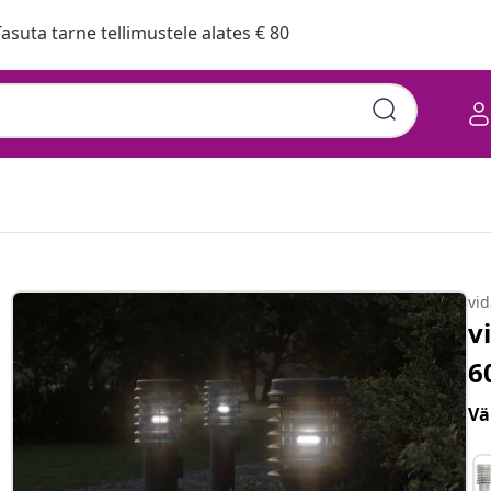
asuta tarne tellimustele alates € 80
vi
v
6
Vä