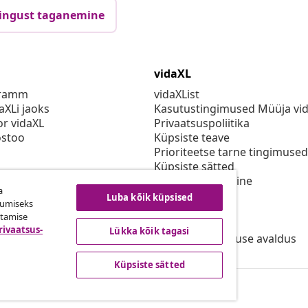
ingust taganemine
vidaXL
gramm
vidaXList
aXLi jaoks
Kasutustingimused Müüja vi
or vidaXL
Privaatsuspoliitika
stoo
Küpsiste teave
Prioriteetse tarne tingimused
Küpsiste sätted
vidaXLis töötamine
a
Turvalisus
Luba kõik küpsised
kumiseks
Eli vastutav isik
utamise
EPR poliitika
rivaatsus-
Lükka kõik tagasi
Juurdepääsetavuse avaldus
Küpsiste sätted