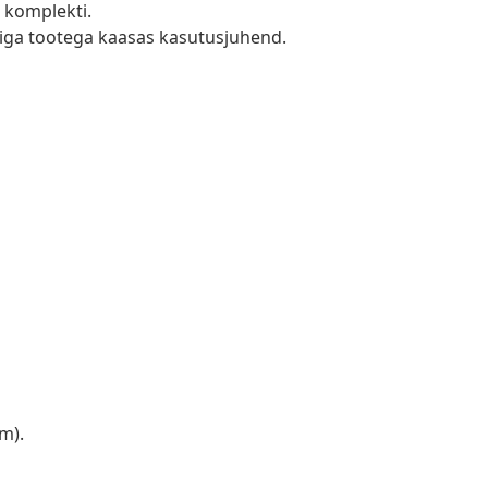
 komplekti.
n iga tootega kaasas kasutusjuhend.
m).