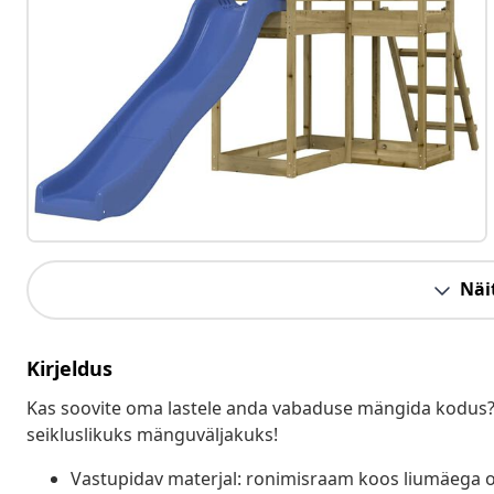
Näit
Kirjeldus
Kas soovite oma lastele anda vabaduse mängida kodus?
seikluslikuks mänguväljakuks!
Vastupidav materjal: ronimisraam koos liumäega 