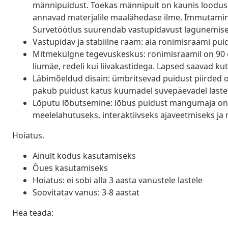
männipuidust. Toekas männipuit on kaunis loodusl
annavad materjalile maalähedase ilme. Immutamine o
Survetöötlus suurendab vastupidavust lagunemisele
Vastupidav ja stabiilne raam: aia ronimisraami pui
Mitmekülgne tegevuskeskus: ronimisraamil on 90 cm
liumäe, redeli kui liivakastidega. Lapsed saavad 
Läbimõeldud disain: ümbritsevad puidust piirded o
pakub puidust katus kuumadel suvepäevadel lastel
Lõputu lõbutsemine: lõbus puidust mängumaja on s
meelelahutuseks, interaktiivseks ajaveetmiseks ja
Hoiatus.
Ainult kodus kasutamiseks
Õues kasutamiseks
Hoiatus: ei sobi alla 3 aasta vanustele lastele
Soovitatav vanus: 3-8 aastat
Hea teada: