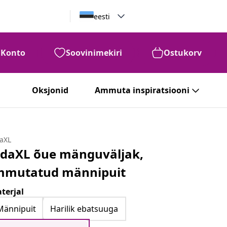
eesti
Konto
Soovinimekiri
Ostukorv
Oksjonid
Ammuta inspiratsiooni
daXL
idaXL õue mänguväljak,
mmutatud männipuit
terjal
Männipuit
Harilik ebatsuuga