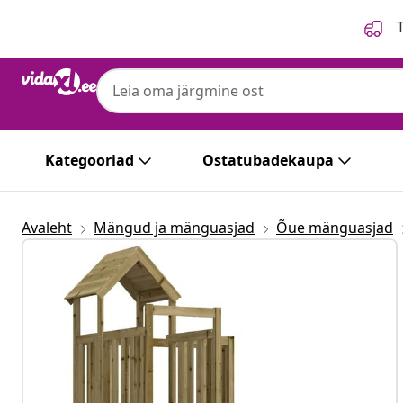
Eelmine
Järgmine
T
Kategooriad
Ostatubadekaupa
Avaleht
Mängud ja mänguasjad
Õue mänguasjad