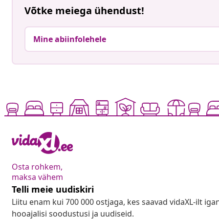
Võtke meiega ühendust!
Mine abiinfolehele
Osta rohkem,
maksa vähem
Telli meie uudiskiri
Liitu enam kui 700 000 ostjaga, kes saavad vidaXL-ilt ig
hooajalisi soodustusi ja uudiseid.