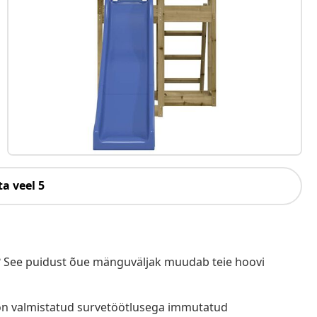
a veel 5
 See puidust õue mänguväljak muudab teie hoovi
on valmistatud survetöötlusega immutatud