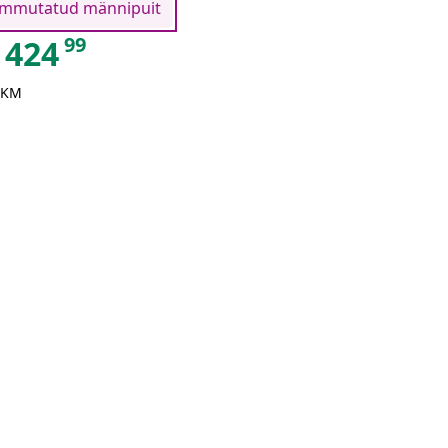
Immutatud männipuit
99
424
 KM