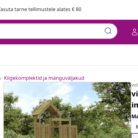
asuta tarne tellimustele alates € 80
Kiigekomplektid ja mänguväljakud
vi
v
i
Ma