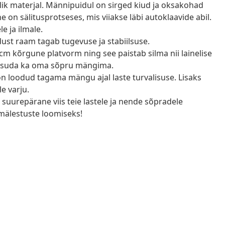
ik materjal. Männipuidul on sirged kiud ja oksakohad
n sälitusprotseses, mis viiakse läbi autoklaavide abil.
 ja ilmale.
dust raam tagab tugevuse ja stabiilsuse.
 kõrgune platvorm ning see paistab silma nii lainelise
kutsuda ka oma sõpru mängima.
n loodud tagama mängu ajal laste turvalisuse. Lisaks
e varju.
uurepärane viis teie lastele ja nende sõpradele
 mälestuste loomiseks!