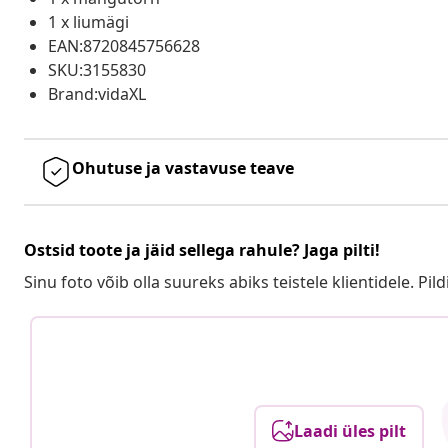
1 x liumägi
EAN:8720845756628
SKU:3155830
Brand:vidaXL
Ohutuse ja vastavuse teave
Ostsid toote ja jäid sellega rahule? Jaga pilti!
Sinu foto võib olla suureks abiks teistele klientidele. Pild
Laadi üles pilt