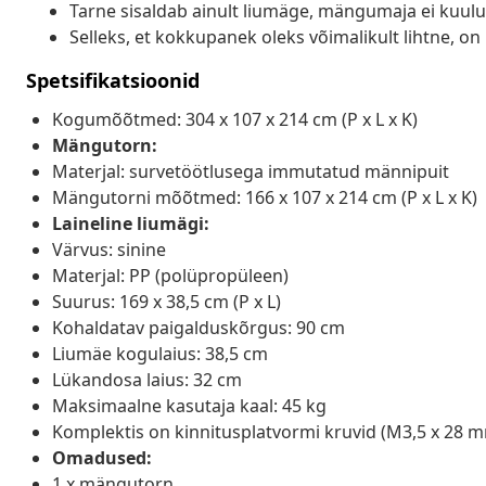
Tarne sisaldab ainult liumäge, mängumaja ei kuulu
Selleks, et kokkupanek oleks võimalikult lihtne, o
Spetsifikatsioonid
Kogumõõtmed: 304 x 107 x 214 cm (P x L x K)
Mängutorn:
Materjal: survetöötlusega immutatud männipuit
Mängutorni mõõtmed: 166 x 107 x 214 cm (P x L x K)
Laineline liumägi:
Värvus: sinine
Materjal: PP (polüpropüleen)
Suurus: 169 x 38,5 cm (P x L)
Kohaldatav paigalduskõrgus: 90 cm
Liumäe kogulaius: 38,5 cm
Lükandosa laius: 32 cm
Maksimaalne kasutaja kaal: 45 kg
Komplektis on kinnitusplatvormi kruvid (M3,5 x 28 m
Omadused:
1 x mängutorn