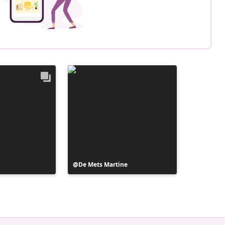
Postitus
De Mets Martine
avaldatud