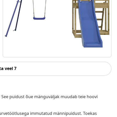
a veel 7
 See puidust õue mänguväljak muudab teie hoovi
survetöötlusega immutatud männipuidust. Toekas