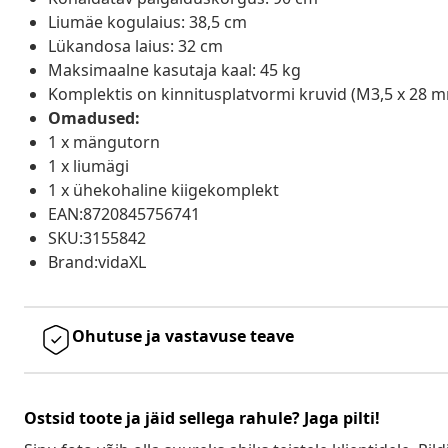
Liumäe kogulaius: 38,5 cm
Lükandosa laius: 32 cm
Maksimaalne kasutaja kaal: 45 kg
Komplektis on kinnitusplatvormi kruvid (M3,5 x 28 m
Omadused:
1 x mängutorn
1 x liumägi
1 x ühekohaline kiigekomplekt
EAN:8720845756741
SKU:3155842
Brand:vidaXL
Ohutuse ja vastavuse teave
Ostsid toote ja jäid sellega rahule? Jaga pilti!