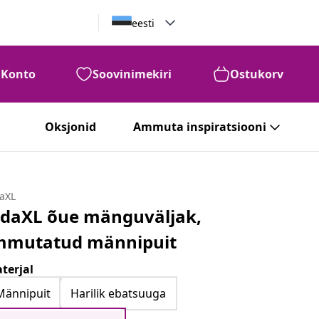
eesti
Konto
Soovinimekiri
Ostukorv
Oksjonid
Ammuta inspiratsiooni
daXL
idaXL õue mänguväljak,
mmutatud männipuit
terjal
Männipuit
Harilik ebatsuuga