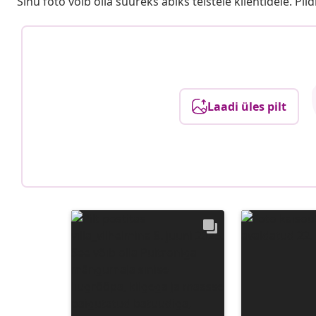
Sinu foto võib olla suureks abiks teistele klientidele. Pild
Laadi üles pilt