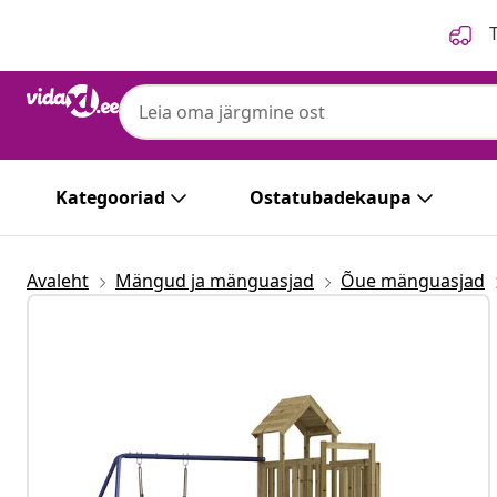
Eelmine
Järgmine
T
Kategooriad
Ostatubadekaupa
Avaleht
Mängud ja mänguasjad
Õue mänguasjad