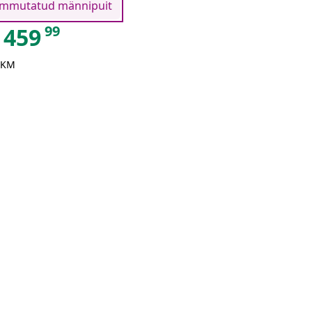
Immutatud männipuit
99
459
 KM