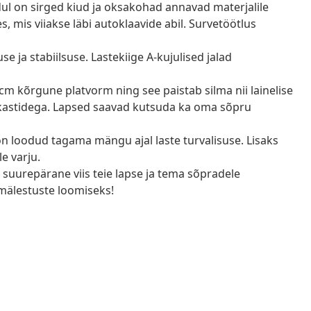
ul on sirged kiud ja oksakohad annavad materjalile
 mis viiakse läbi autoklaavide abil. Survetöötlus
e ja stabiilsuse. Lastekiige A-kujulised jalad
 kõrgune platvorm ning see paistab silma nii lainelise
ivakastidega. Lapsed saavad kutsuda ka oma sõpru
n loodud tagama mängu ajal laste turvalisuse. Lisaks
e varju.
uurepärane viis teie lapse ja tema sõpradele
 mälestuste loomiseks!