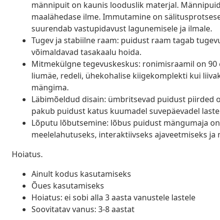
männipuit on kaunis looduslik materjal. Männipuid
maalähedase ilme. Immutamine on sälitusprotseses,
suurendab vastupidavust lagunemisele ja ilmale.
Tugev ja stabiilne raam: puidust raam tagab tugevus
võimaldavad tasakaalu hoida.
Mitmekülgne tegevuskeskus: ronimisraamil on 90 cm
liumäe, redeli, ühekohalise kiigekomplekti kui li
mängima.
Läbimõeldud disain: ümbritsevad puidust piirded o
pakub puidust katus kuumadel suvepäevadel lastel
Lõputu lõbutsemine: lõbus puidust mängumaja on s
meelelahutuseks, interaktiivseks ajaveetmiseks ja
Hoiatus.
Ainult kodus kasutamiseks
Õues kasutamiseks
Hoiatus: ei sobi alla 3 aasta vanustele lastele
Soovitatav vanus: 3-8 aastat