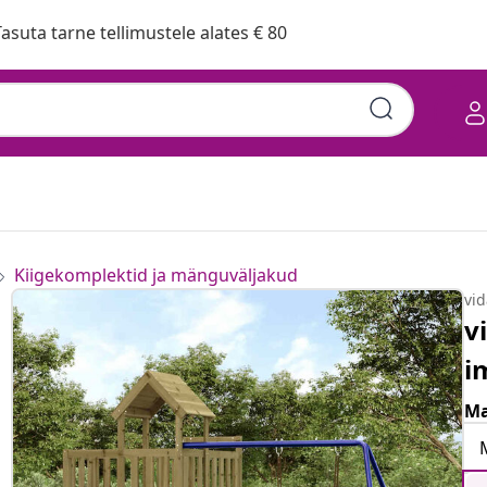
asuta tarne tellimustele alates € 80
Kiigekomplektid ja mänguväljakud
vi
v
i
Ma