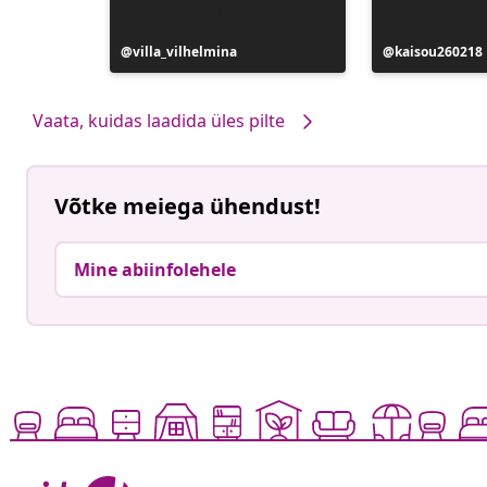
Postitus
villa_vilhelmina
Postitus
kaisou260218
avaldatud
avaldatud
Vaata, kuidas laadida üles pilte
Võtke meiega ühendust!
Mine abiinfolehele