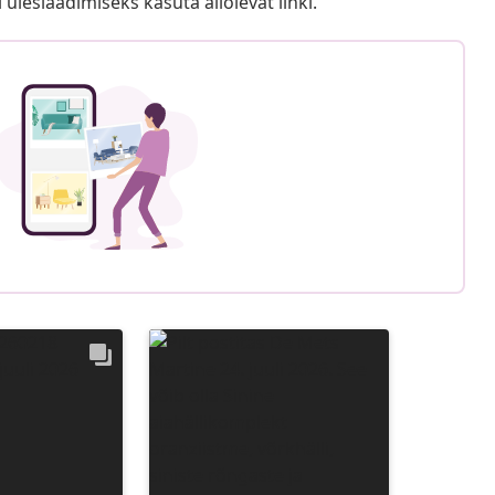
i üleslaadimiseks kasuta allolevat linki.