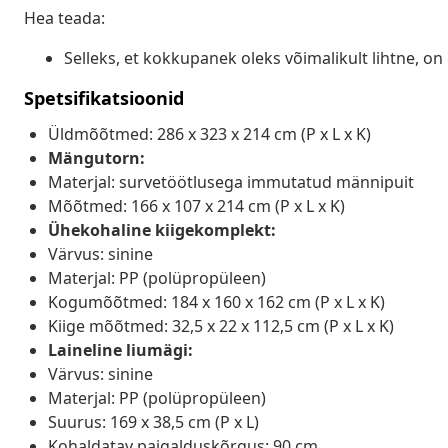
Hea teada:
Selleks, et kokkupanek oleks võimalikult lihtne, o
Spetsifikatsioonid
Üldmõõtmed: 286 x 323 x 214 cm (P x L x K)
Mängutorn:
Materjal: survetöötlusega immutatud männipuit
Mõõtmed: 166 x 107 x 214 cm (P x L x K)
Ühekohaline kiigekomplekt:
Värvus: sinine
Materjal: PP (polüpropüleen)
Kogumõõtmed: 184 x 160 x 162 cm (P x L x K)
Kiige mõõtmed: 32,5 x 22 x 112,5 cm (P x L x K)
Laineline liumägi:
Värvus: sinine
Materjal: PP (polüpropüleen)
Suurus: 169 x 38,5 cm (P x L)
Kohaldatav paigalduskõrgus: 90 cm