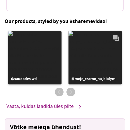
Our products, styled by you #sharemevidaxl
Postitus
saudades.wd
Postitus
moje_czarno_na_bialym
avaldatud
avaldatud
Vaata, kuidas laadida üles pilte
Võtke meiega ühendust!