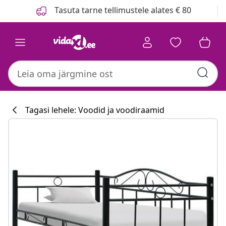
Eelmine
Järgmine
Tasuta tarne tellimustele alates € 80
Tagasi lehele: Voodid ja voodiraamid
Köögikollektsi
#sharemevidaxl