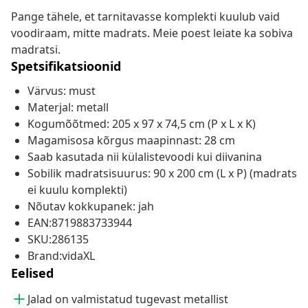
Pange tähele, et tarnitavasse komplekti kuulub vaid
voodiraam, mitte madrats. Meie poest leiate ka sobiva
madratsi.
Spetsifikatsioonid
Värvus: must
Materjal: metall
Kogumõõtmed: 205 x 97 x 74,5 cm (P x L x K)
Magamisosa kõrgus maapinnast: 28 cm
Saab kasutada nii külalistevoodi kui diivanina
Sobilik madratsisuurus: 90 x 200 cm (L x P) (madrats
ei kuulu komplekti)
Nõutav kokkupanek: jah
EAN:8719883733944
SKU:286135
Brand:vidaXL
Eelised
Jalad on valmistatud tugevast metallist