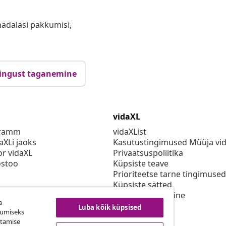
anädalasi pakkumisi,
ingust taganemine
vidaXL
gramm
vidaXList
aXLi jaoks
Kasutustingimused Müüja vi
or vidaXL
Privaatsuspoliitika
stoo
Küpsiste teave
Prioriteetse tarne tingimused
Küpsiste sätted
vidaXLis töötamine
a
Turvalisus
Luba kõik küpsised
kumiseks
Eli vastutav isik
utamise