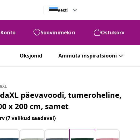
eesti
Konto
Soovinimekiri
Ostukorv
Oksjonid
Ammuta inspiratsiooni
daXL
idaXL päevavoodi, tumeroheline,
00 x 200 cm, samet
rv
(7 valikud saadaval)