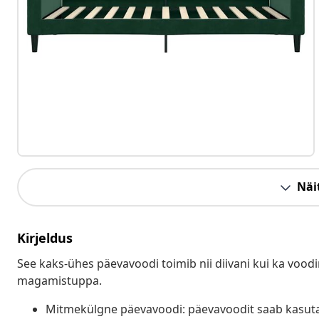
Näit
Kirjeldus
See kaks-ühes päevavoodi toimib nii diivani kui ka voodin
magamistuppa.
Mitmekülgne päevavoodi: päevavoodit saab kasutada