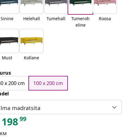
Sinine
Helehall
Tumehall
Tumeroh
Roosa
eline
Must
Kollane
urus
80 x 200 cm
100 x 200 cm
del
ilma madratsita
99
198
 KM