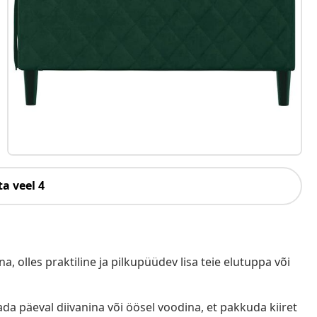
a veel 4
a, olles praktiline ja pilkupüüdev lisa teie elutuppa või
 päeval diivanina või öösel voodina, et pakkuda kiiret