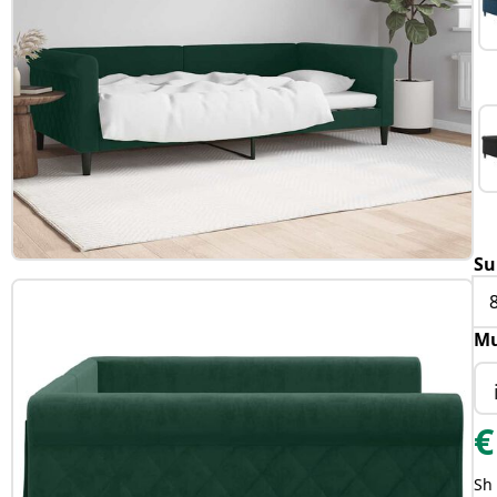
Su
Mu
€
Sh