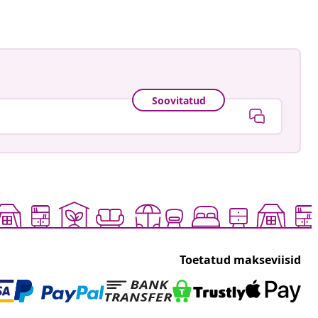
Soovitatud
Toetatud makseviisid