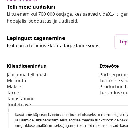
Telli meie uudiskiri
Liitu enam kui 700 000 ostjaga, kes saavad vidaXL-ilt ig
hooajalisi soodustusi ja uudiseid.
Lepingust taganemine
Lep
Esita oma tellimuse kohta tagastamissoov.
Klienditeenindus
Ettevõte
Jälgi oma tellimust
Partnerpro
Mi konto
Tootmine vid
Makse
Production f
Tarne
Turunduskoo
Tagastamine
Tooteteave
Tellimus
Kasutame küpsiseid veebisaidi nõuetekohaseks toimimiseks, sisu j
reklaamide isikupärastamiseks, sotsiaalmeedia funktsioonide pak
ning liikluse analüüsimiseks. Jagame teie infot meie veebisaidi kas