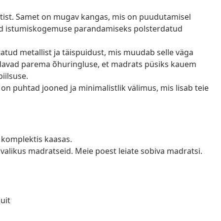
ist. Samet on mugav kangas, mis on puudutamisel
toed istumiskogemuse parandamiseks polsterdatud
tatud metallist ja täispuidust, mis muudab selle väga
aldavad parema õhuringluse, et madrats püsiks kauem
iilsuse.
n puhtad jooned ja minimalistlik välimus, mis lisab teie
n komplektis kaasas.
valikus madratseid. Meie poest leiate sobiva madratsi.
uit