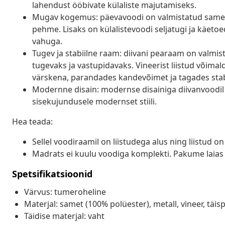
lahendust ööbivate külaliste majutamiseks.
Mugav kogemus: päevavoodi on valmistatud samet
pehme. Lisaks on külalistevoodi seljatugi ja käe
vahuga.
Tugev ja stabiilne raam: diivani pearaam on valmis
tugevaks ja vastupidavaks. Vineerist liistud võim
värskena, parandades kandevõimet ja tagades stab
Modernne disain: modernse disainiga diivanvoodil o
sisekujundusele modernset stiili.
Hea teada:
Sellel voodiraamil on liistudega alus ning liistud o
Madrats ei kuulu voodiga komplekti. Pakume laias 
Spetsifikatsioonid
Värvus: tumeroheline
Materjal: samet (100% polüester), metall, vineer, täisp
Täidise materjal: vaht