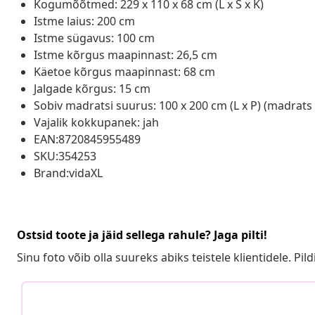
Kogumõõtmed: 229 x 110 x 68 cm (L x S x K)
Istme laius: 200 cm
Istme sügavus: 100 cm
Istme kõrgus maapinnast: 26,5 cm
Käetoe kõrgus maapinnast: 68 cm
Jalgade kõrgus: 15 cm
Sobiv madratsi suurus: 100 x 200 cm (L x P) (madrats
Vajalik kokkupanek: jah
EAN:8720845955489
SKU:354253
Brand:vidaXL
Ostsid toote ja jäid sellega rahule? Jaga pilti!
Sinu foto võib olla suureks abiks teistele klientidele. Pild