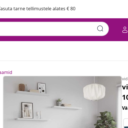
asuta tarne tellimustele alates € 80
raamid
vi
v
1
Vä