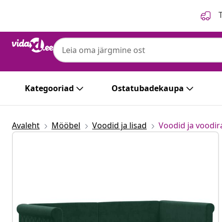
Eelmine
Järgmine
T
Kategooriad
Ostatubadekaupa
Avaleht
Mööbel
Voodid ja lisad
Voodid ja voodi