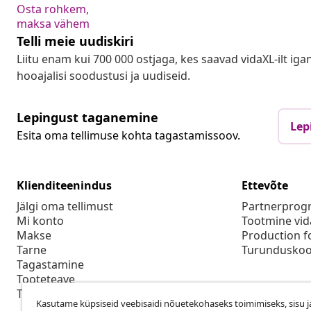
Osta rohkem,
maksa vähem
Telli meie uudiskiri
Liitu enam kui 700 000 ostjaga, kes saavad vidaXL-ilt ig
hooajalisi soodustusi ja uudiseid.
Lepingust taganemine
Lep
Esita oma tellimuse kohta tagastamissoov.
Klienditeenindus
Ettevõte
Jälgi oma tellimust
Partnerpro
Mi konto
Tootmine vid
Makse
Production f
Tarne
Turunduskoo
Tagastamine
Tooteteave
Tellimus
Kasutame küpsiseid veebisaidi nõuetekohaseks toimimiseks, sisu j