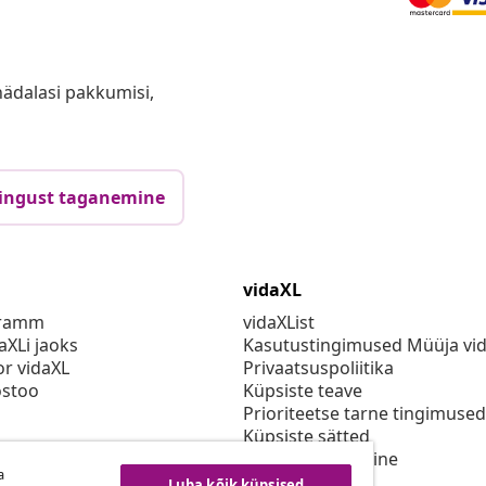
anädalasi pakkumisi,
ingust taganemine
vidaXL
gramm
vidaXList
aXLi jaoks
Kasutustingimused Müüja vi
or vidaXL
Privaatsuspoliitika
stoo
Küpsiste teave
Prioriteetse tarne tingimused
Küpsiste sätted
vidaXLis töötamine
a
Turvalisus
Luba kõik küpsised