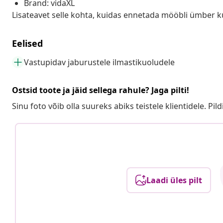
Brand: vidaXL
Lisateavet selle kohta, kuidas ennetada mööbli ümber k
Eelised
Vastupidav jaburustele ilmastikuoludele
Ostsid toote ja jäid sellega rahule? Jaga pilti!
Sinu foto võib olla suureks abiks teistele klientidele. Pild
Laadi üles pilt