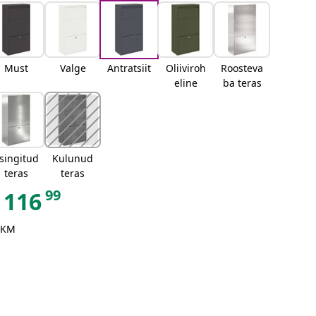
Must
Valge
Antratsiit
Oliiviroh
Roosteva
eline
ba teras
singitud
Kulunud
teras
teras
99
116
 KM