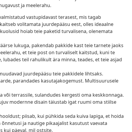
s mugavust ja meelerahu.
valmistatud vastupidavast terasest, mis tagab
 kaitseb volitamata juurdepääsu eest, olles ideaalne
ikuolusid hoiab teie paketid turvalisena, olenemata
ärse lukuga, pakendab pakkide kast teie tarnete jaoks
erahu, et teie post on turvaliselt kaitstud, kuni te
lubades teil rahulikult ära minna, teades, et teie asjad
uudavad juurdepääsu teie pakkidele lihtsaks.
arde, parandades kasutajakogemust. Multisuurusele
a või terrassile, sulandudes kergesti oma keskkonnaga.
sujuv modernne disain täiustab igat ruumi oma stiilse
ooldust; piisab, kui pühkida seda kuiva lapiga, et hoida
a õnnetusi ja nautige pikaajalist kasutust vaevata
 kui päeval, mil ostsite.