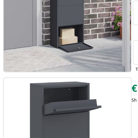
T
€
Sh