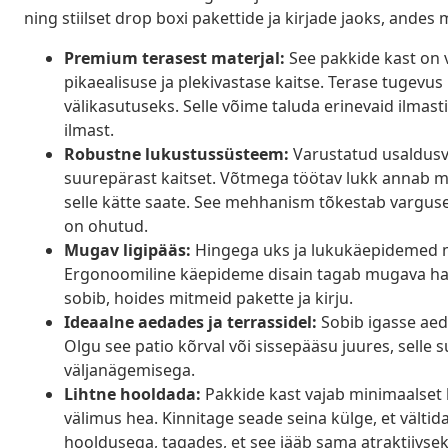
ning stiilset drop boxi pakettide ja kirjade jaoks, ande
Premium terasest materjal:
See pakkide kast on 
pikaealisuse ja plekivastase kaitse. Terase tugevus
välikasutuseks. Selle võime taluda erinevaid ilmast
ilmast.
Robustne lukustussüsteem:
Varustatud usaldusvä
suurepärast kaitset. Võtmega töötav lukk annab meel
selle kätte saate. See mehhanism tõkestab varguse, 
on ohutud.
Mugav ligipääs:
Hingega uks ja lukukäepidemed m
Ergonoomiline käepideme disain tagab mugava ha
sobib, hoides mitmeid pakette ja kirju.
Ideaalne aedades ja terrassidel:
Sobib igasse aed
Olgu see patio kõrval või sissepääsu juures, selle 
väljanägemisega.
Lihtne hooldada:
Pakkide kast vajab minimaalset h
välimus hea. Kinnitage seade seina külge, et vältid
hooldusega, tagades, et see jääb sama atraktiivseks