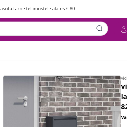
asuta tarne tellimustele alates € 80
vi
v
l
8
Vä