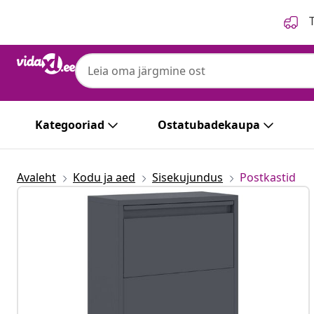
Eelmine
Järgmine
T
Kategooriad
Ostatubadekaupa
Avaleht
Kodu ja aed
Sisekujundus
Postkastid