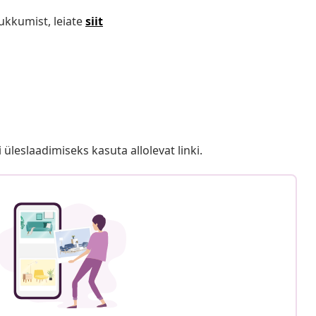
ukkumist, leiate
siit
i üleslaadimiseks kasuta allolevat linki.