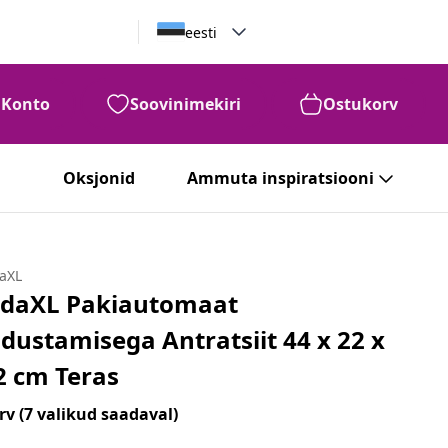
eesti
Konto
Soovinimekiri
Ostukorv
Oksjonid
Ammuta inspiratsiooni
daXL
idaXL Pakiautomaat
adustamisega Antratsiit 44 x 22 x
2 cm Teras
rv
(7 valikud saadaval)