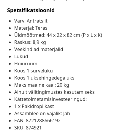
Spetsifikatsioonid
Värv: Antratsiit
Materjal: Teras
Üldmõõtmed: 44 x 22 x 82 cm (P x L x K)
Raskus: 8,9 kg
Veekindlad materjalid
Lukud
Hoiuruum
Koos 1 surveluku
Koos 1 uksehingedega uks
Maksimaalne kaal: 20 kg
Ainult välitingimustes kasutamiseks
Kättetoimetamisinvesteeringud:
1 x Pakidropi kast
Assamblee on vajalik: Jah
EAN: 8721288666192
SKU: 874921