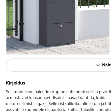
Näit
Kirjeldus
See modernne pakkide drop box ühendab stiili ja praktilis
armastavad kaasaegset disaini, saavad nautida, kuidas se
dekoreerimist segaks. Selle ristkülikukujuline kuju ja 
asuvatele ruumidele elegantsi ja kaitse. Täiuslik lahen