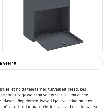
a veel 10
use, et hoida teie tarned turvaliselt. Need, kes
e sobitub igasse aeda või terrassile, ilma et see
hõbedased käepidemed lisavad igale välistingimustes
dus hõivatud koduomanikele, kes vajavad usaldusväärset