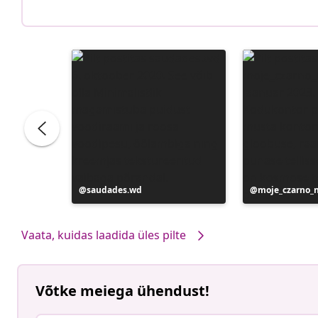
Postitus
saudades.wd
Postitus
moje_czarno_
avaldatud
avaldatud
Vaata, kuidas laadida üles pilte
Võtke meiega ühendust!