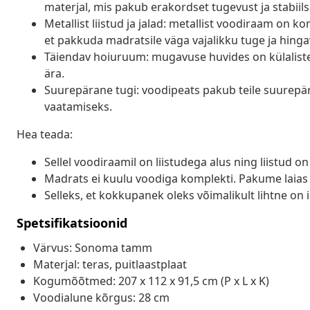
materjal, mis pakub erakordset tugevust ja stabiils
Metallist liistud ja jalad: metallist voodiraam on k
et pakkuda madratsile väga vajalikku tuge ja hinga
Täiendav hoiuruum: mugavuse huvides on külalistev
ära.
Suurepärane tugi: voodipeats pakub teile suurepäras
vaatamiseks.
Hea teada:
Sellel voodiraamil on liistudega alus ning liistud o
Madrats ei kuulu voodiga komplekti. Pakume laias 
Selleks, et kokkupanek oleks võimalikult lihtne on
Spetsifikatsioonid
Värvus: Sonoma tamm
Materjal: teras, puitlaastplaat
Kogumõõtmed: 207 x 112 x 91,5 cm (P x L x K)
Voodialune kõrgus: 28 cm