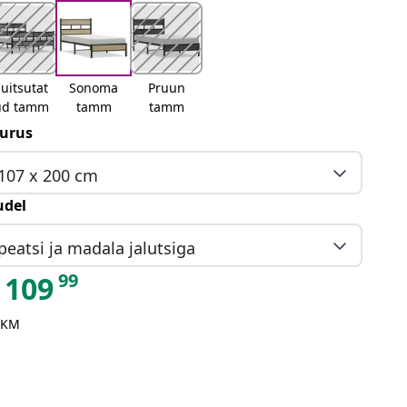
uitsutat
Sonoma
Pruun
ud tamm
tamm
tamm
urus
107 x 200 cm
del
peatsi ja madala jalutsiga
99
109
 KM