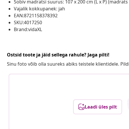
Sobiv madratsi suurus: 107 x 200 cm (L x P) (madrats 
Vajalik kokkupanek: jah
EAN:8721158378392
SKU:4017250
Brand:vidaXL
Ostsid toote ja jäid sellega rahule? Jaga pilti!
Sinu foto võib olla suureks abiks teistele klientidele. Pild
Laadi üles pilt