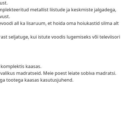
ust.
omplekteeritud metallist liistude ja keskmiste jalgadega,
vust.
oodi all ka lisaruum, et hoida oma hoiukastid silma alt
t seljatuge, kui istute voodis lugemiseks või televiisori
n komplektis kaasas.
valikus madratseid. Meie poest leiate sobiva madratsi.
 iga tootega kaasas kasutusjuhend.