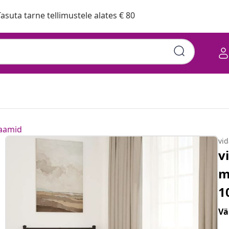
asuta tarne tellimustele alates € 80
raamid
vi
v
m
1
Vä