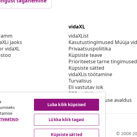
ingust taganemine
vidaXL
gramm
vidaXList
aXLi jaoks
Kasutustingimused Müüja vi
or vidaXL
Privaatsuspoliitika
stoo
Küpsiste teave
Prioriteetse tarne tingimused
Küpsiste sätted
vidaXLis töötamine
Turvalisus
Eli vastutav isik
EPR poliitika
Juurdepääsetavuse avaldus
a
Luba kõik küpsised
kumiseks
utamise
rivaatsus-
Lükka kõik tagasi
© 2008-20
Küpsiste sätted