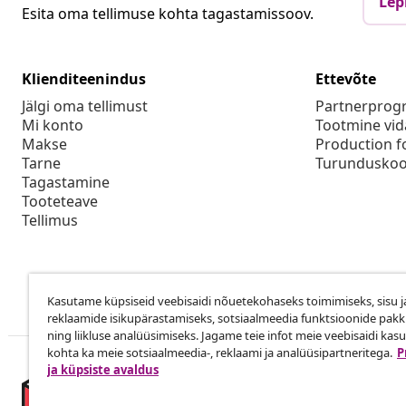
Lep
Esita oma tellimuse kohta tagastamissoov.
Klienditeenindus
Ettevõte
Jälgi oma tellimust
Partnerpro
Mi konto
Tootmine vid
Makse
Production f
Tarne
Turunduskoo
Tagastamine
Tooteteave
Tellimus
Kasutame küpsiseid veebisaidi nõuetekohaseks toimimiseks, sisu j
reklaamide isikupärastamiseks, sotsiaalmeedia funktsioonide pak
ning liikluse analüüsimiseks. Jagame teie infot meie veebisaidi kas
kohta ka meie sotsiaalmeedia-, reklaami ja analüüsipartneritega.
P
ja küpsiste avaldus