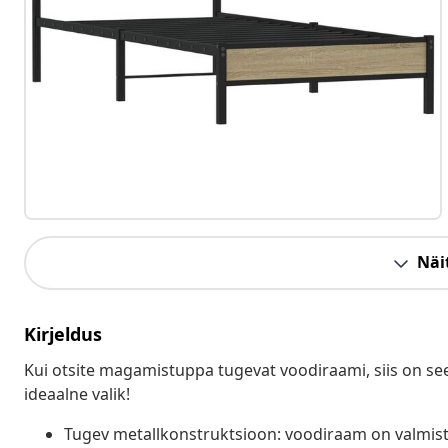
Näit
Kirjeldus
Kui otsite magamistuppa tugevat voodiraami, siis on see 
ideaalne valik!
Tugev metallkonstruktsioon: voodiraam on valmista