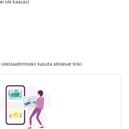
ei ole kaasas)
i üleslaadimiseks kasuta allolevat linki.