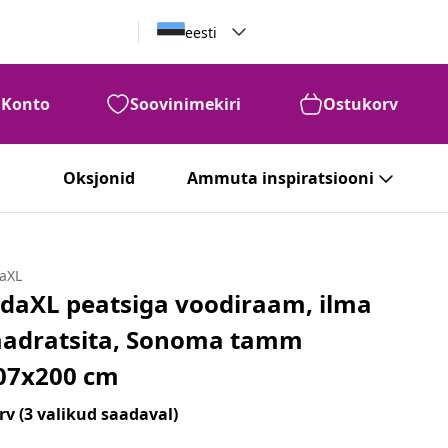
eesti
Konto
Soovinimekiri
Ostukorv
Oksjonid
Ammuta inspiratsiooni
daXL
idaXL peatsiga voodiraam, ilma
adratsita, Sonoma tamm
07x200 cm
rv
(3 valikud saadaval)