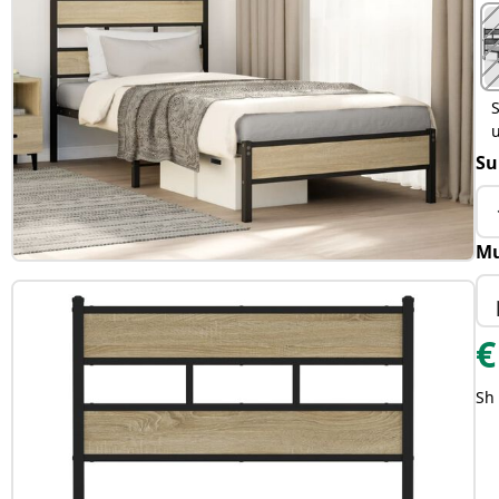
S
Su
Mu
€
Sh