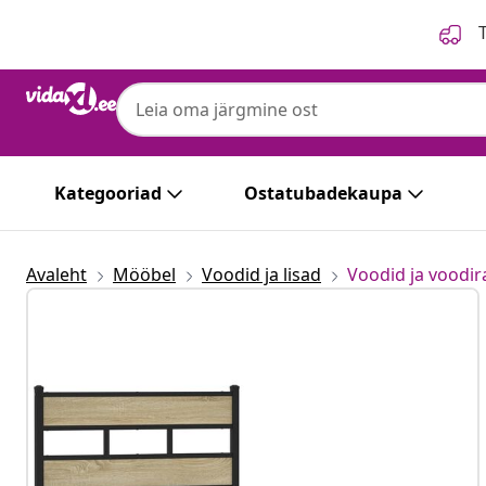
Eelmine
Järgmine
T
Kategooriad
Ostatubadekaupa
Avaleht
Mööbel
Voodid ja lisad
Voodid ja voodi