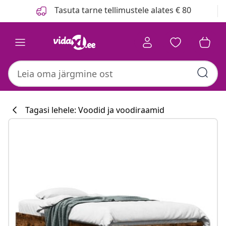
Eelmine
Järgmine
Tasuta tarne tellimustele alates € 80
Tagasi lehele: Voodid ja voodiraamid
Köögikollektsi
#sharemevidaxl