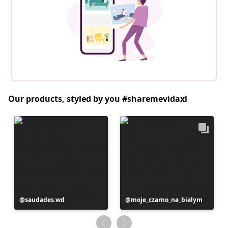
Our products, styled by you #sharemevidaxl
Postitus
saudades.wd
Postitus
moje_czarno_na_bialym
avaldatud
avaldatud