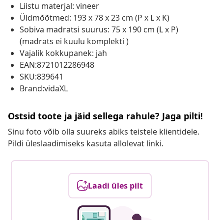
Liistu materjal: vineer
Üldmõõtmed: 193 x 78 x 23 cm (P x L x K)
Sobiva madratsi suurus: 75 x 190 cm (L x P)
(madrats ei kuulu komplekti )
Vajalik kokkupanek: jah
EAN:8721012286948
SKU:839641
Brand:vidaXL
Ostsid toote ja jäid sellega rahule? Jaga pilti!
Sinu foto võib olla suureks abiks teistele klientidele.
Pildi üleslaadimiseks kasuta allolevat linki.
Laadi üles pilt