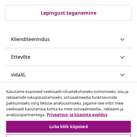
Lepingust taganemine
Klienditeenindus
Ettevõte
vidaXL
Kasutame küpsiseid veebisaidi nõuetekohaseks toimimiseks, sisu ja
Vaata rohkem
reklaamide isikupärastamiseks, sotsiaalmeedia funktsioonide
pakkumiseks ning liikluse analüüsimiseks. Jagame teie infot meie
veebisaidi kasutamise kohta ka meie sotsiaalmeedia-, reklaami ja
analüüsipartneritega.
Privaatsus- ja küpsiste avaldus
Luba kõik küpsised