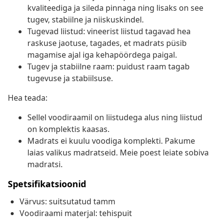
kvaliteediga ja sileda pinnaga ning lisaks on see
tugev, stabiilne ja niiskuskindel.
Tugevad liistud: vineerist liistud tagavad hea
raskuse jaotuse, tagades, et madrats püsib
magamise ajal iga kehapöördega paigal.
Tugev ja stabiilne raam: puidust raam tagab
tugevuse ja stabiilsuse.
Hea teada:
Sellel voodiraamil on liistudega alus ning liistud
on komplektis kaasas.
Madrats ei kuulu voodiga komplekti. Pakume
laias valikus madratseid. Meie poest leiate sobiva
madratsi.
Spetsifikatsioonid
Värvus: suitsutatud tamm
Voodiraami materjal: tehispuit