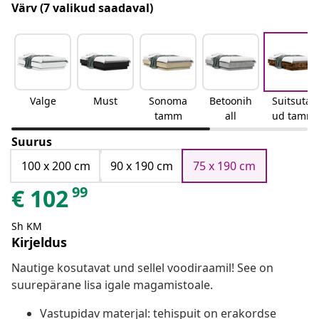
Värv
(7 valikud saadaval)
Valge
Must
Sonoma
Betoonih
Suitsutat
tamm
all
ud tamm
Suurus
100 x 200 cm
90 x 190 cm
75 x 190 cm
99
€
102
Sh KM
Kirjeldus
Nautige kosutavat und sellel voodiraamil! See on
suurepärane lisa igale magamistoale.
Vastupidav materjal: tehispuit on erakordse