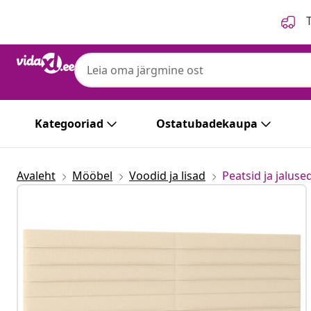
Eelmine
Järgmine
T
Kategooriad
Ostatubadekaupa
Avaleht
Mööbel
Voodid ja lisad
Peatsid ja jaluse