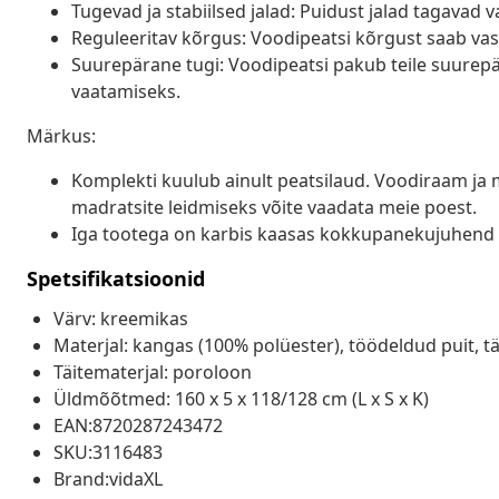
Tugevad ja stabiilsed jalad: Puidust jalad tagavad v
Reguleeritav kõrgus: Voodipeatsi kõrgust saab vasta
Suurepärane tugi: Voodipeatsi pakub teile suurepär
vaatamiseks.
Märkus:
Komplekti kuulub ainult peatsilaud. Voodiraam ja 
madratsite leidmiseks võite vaadata meie poest.
Iga tootega on karbis kaasas kokkupanekujuhend 
Spetsifikatsioonid
Värv: kreemikas
Materjal: kangas (100% polüester), töödeldud puit, tä
Täitematerjal: poroloon
Üldmõõtmed: 160 x 5 x 118/128 cm (L x S x K)
EAN:8720287243472
SKU:3116483
Brand:vidaXL