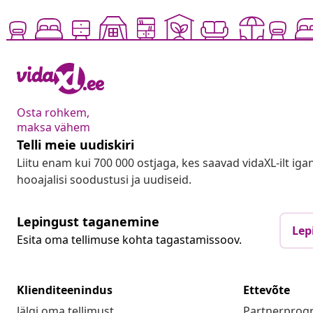
Osta rohkem,
maksa vähem
Telli meie uudiskiri
Liitu enam kui 700 000 ostjaga, kes saavad vidaXL-ilt ig
hooajalisi soodustusi ja uudiseid.
Lepingust taganemine
Lep
Esita oma tellimuse kohta tagastamissoov.
Klienditeenindus
Ettevõte
Jälgi oma tellimust
Partnerpro