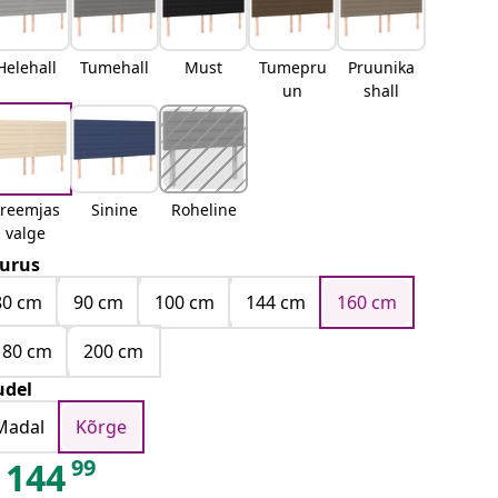
Helehall
Tumehall
Must
Tumepru
Pruunika
un
shall
kreemjas
Sinine
Roheline
valge
urus
80 cm
90 cm
100 cm
144 cm
160 cm
180 cm
200 cm
del
Madal
Kõrge
99
144