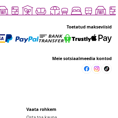
Toetatud makseviisid
Meie sotsiaalmeedia kontod
Vaata rohkem
Osta toa kaupa