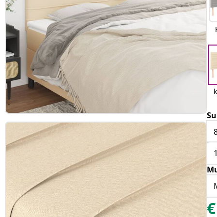
Su
Mu
€