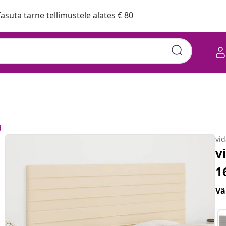
asuta tarne tellimustele alates € 80
d
vi
v
1
Vä