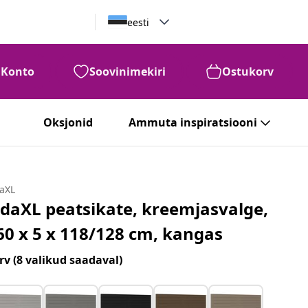
eesti
Konto
Soovinimekiri
Ostukorv
Oksjonid
Ammuta inspiratsiooni
daXL
idaXL peatsikate, kreemjasvalge,
60 x 5 x 118/128 cm, kangas
rv
(8 valikud saadaval)