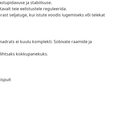
astupidavuse ja stabiilsuse.
valt teie eelistustele reguleerida.
ast seljatuge, kui istute voodis lugemiseks või telekat
madrats ei kuulu komplekti. Sobivate raamide ja
lihtsaks kokkupanekuks.
ispuit