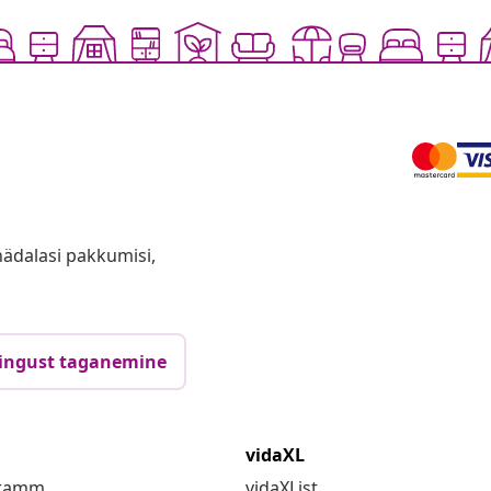
anädalasi pakkumisi,
ingust taganemine
vidaXL
gramm
vidaXList