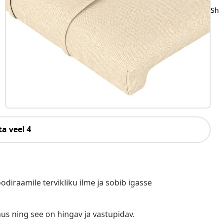
Sh
a veel 4
oodiraamile tervikliku ilme ja sobib igasse
us ning see on hingav ja vastupidav.