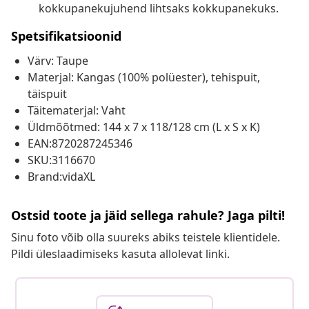
kokkupanekujuhend lihtsaks kokkupanekuks.
Spetsifikatsioonid
Värv: Taupe
Materjal: Kangas (100% polüester), tehispuit,
täispuit
Täitematerjal: Vaht
Üldmõõtmed: 144 x 7 x 118/128 cm (L x S x K)
EAN:8720287245346
SKU:3116670
Brand:vidaXL
Ostsid toote ja jäid sellega rahule? Jaga pilti!
Sinu foto võib olla suureks abiks teistele klientidele.
Pildi üleslaadimiseks kasuta allolevat linki.