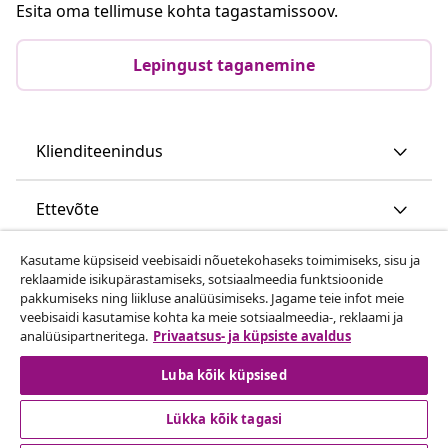
Esita oma tellimuse kohta tagastamissoov.
Lepingust taganemine
Klienditeenindus
Ettevõte
Kasutame küpsiseid veebisaidi nõuetekohaseks toimimiseks, sisu ja
vidaXL
reklaamide isikupärastamiseks, sotsiaalmeedia funktsioonide
pakkumiseks ning liikluse analüüsimiseks. Jagame teie infot meie
veebisaidi kasutamise kohta ka meie sotsiaalmeedia-, reklaami ja
Vaata rohkem
analüüsipartneritega.
Privaatsus- ja küpsiste avaldus
Luba kõik küpsised
Lükka kõik tagasi