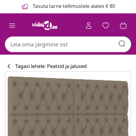
Eelmine
Järgmine
Tasuta tarne tellimustele alates € 80
Tagasi lehele: Peatsid ja jalused
Köögikollektsi
#sharemevidaxl