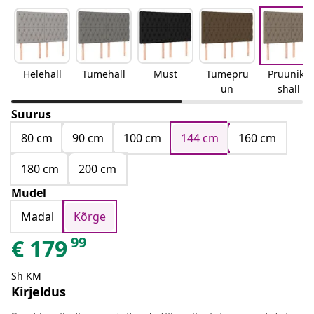
Helehall
Tumehall
Must
Tumepru
Pruunika
un
shall
Suurus
80 cm
90 cm
100 cm
144 cm
160 cm
180 cm
200 cm
Mudel
Madal
Kõrge
99
€
179
Sh KM
Kirjeldus