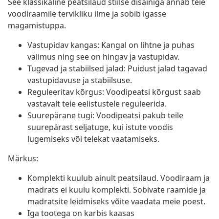
See klassikaline peatsilaud stiilse disainiga annab teie
voodiraamile tervikliku ilme ja sobib igasse
magamistuppa.
Vastupidav kangas: Kangal on lihtne ja puhas
välimus ning see on hingav ja vastupidav.
Tugevad ja stabiilsed jalad: Puidust jalad tagavad
vastupidavuse ja stabiilsuse.
Reguleeritav kõrgus: Voodipeatsi kõrgust saab
vastavalt teie eelistustele reguleerida.
Suurepärane tugi: Voodipeatsi pakub teile
suurepärast seljatuge, kui istute voodis
lugemiseks või telekat vaatamiseks.
Märkus:
Komplekti kuulub ainult peatsilaud. Voodiraam ja
madrats ei kuulu komplekti. Sobivate raamide ja
madratsite leidmiseks võite vaadata meie poest.
Iga tootega on karbis kaasas