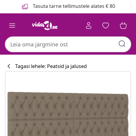
Eelmine
Järgmine
Tasuta tarne tellimustele alates € 80
Tagasi lehele: Peatsid ja jalused
Köögikollektsi
#sharemevidaxl