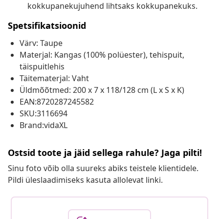
kokkupanekujuhend lihtsaks kokkupanekuks.
Spetsifikatsioonid
Värv: Taupe
Materjal: Kangas (100% polüester), tehispuit,
täispuitlehis
Täitematerjal: Vaht
Üldmõõtmed: 200 x 7 x 118/128 cm (L x S x K)
EAN:8720287245582
SKU:3116694
Brand:vidaXL
Ostsid toote ja jäid sellega rahule? Jaga pilti!
Sinu foto võib olla suureks abiks teistele klientidele.
Pildi üleslaadimiseks kasuta allolevat linki.