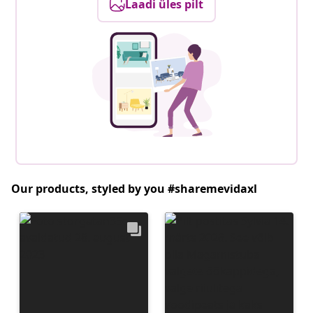
Laadi üles pilt
Our products, styled by you #sharemevidaxl