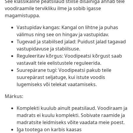
See klassikaline peatsilaud stiilse disainiga annab teie
voodiraamile tervikliku ilme ja sobib igasse
magamistuppa.
Vastupidav kangas: Kangal on lihtne ja puhas
välimus ning see on hingav ja vastupidav.
Tugevad ja stabiilsed jalad: Puidust jalad tagavad
vastupidavuse ja stabiilsuse.
Reguleeritav kõrgus: Voodipeatsi kõrgust saab
vastavalt teie eelistustele reguleerida.
Suurepärane tugi: Voodipeatsi pakub teile
suurepärast seljatuge, kui istute voodis
lugemiseks või telekat vaatamiseks.
Märkus:
Komplekti kuulub ainult peatsilaud. Voodiraam ja
madrats ei kuulu komplekti. Sobivate raamide ja
madratsite leidmiseks võite vaadata meie poest.
Iga tootega on karbis kaasas