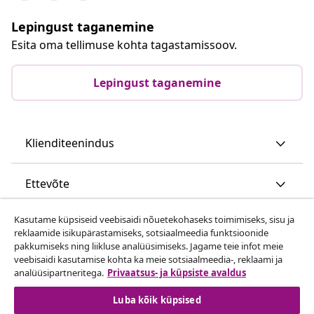
Lepingust taganemine
Esita oma tellimuse kohta tagastamissoov.
Lepingust taganemine
Klienditeenindus
Ettevõte
Kasutame küpsiseid veebisaidi nõuetekohaseks toimimiseks, sisu ja
vidaXL
reklaamide isikupärastamiseks, sotsiaalmeedia funktsioonide
pakkumiseks ning liikluse analüüsimiseks. Jagame teie infot meie
veebisaidi kasutamise kohta ka meie sotsiaalmeedia-, reklaami ja
Vaata rohkem
analüüsipartneritega.
Privaatsus- ja küpsiste avaldus
Luba kõik küpsised