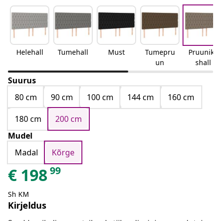
Helehall
Tumehall
Must
Tumepru
Pruunika
un
shall
Suurus
80 cm
90 cm
100 cm
144 cm
160 cm
180 cm
200 cm
Mudel
Madal
Kõrge
99
€
198
Sh KM
Kirjeldus