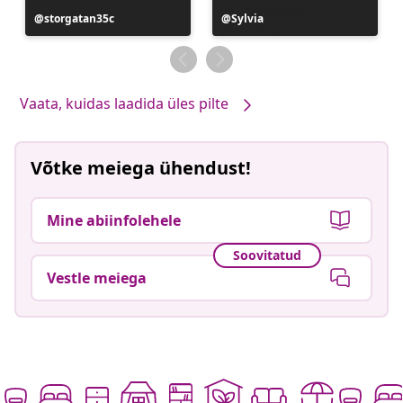
Postitus
storgatan35c
Postitus
Sylvia
avaldatud
avaldatud
Vaata, kuidas laadida üles pilte
Võtke meiega ühendust!
Mine abiinfolehele
Soovitatud
Vestle meiega