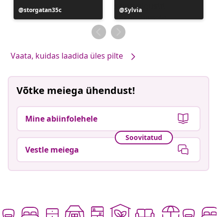
Postitus
storgatan35c
Postitus
Sylvia
avaldatud
avaldatud
Vaata, kuidas laadida üles pilte
Võtke meiega ühendust!
Mine abiinfolehele
Soovitatud
Vestle meiega