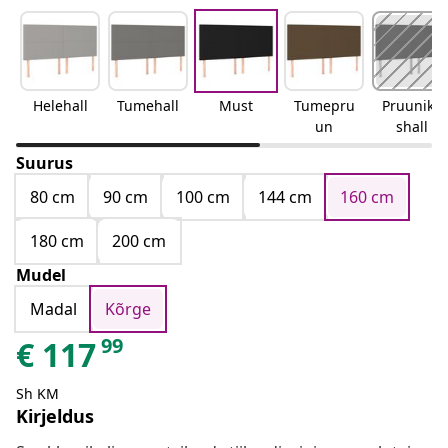
Helehall
Tumehall
Must
Tumepru
Pruunika
un
shall
Suurus
80 cm
90 cm
100 cm
144 cm
160 cm
180 cm
200 cm
Mudel
Madal
Kõrge
99
€
117
Sh KM
Kirjeldus