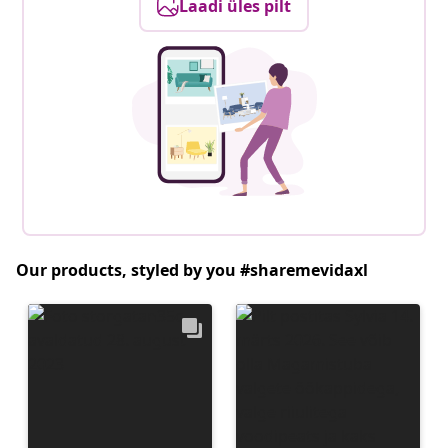
Laadi üles pilt
Our products, styled by you #sharemevidaxl