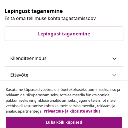
Lepingust taganemine
Esita oma tellimuse kohta tagastamissoov.
Lepingust taganemine
Klienditeenindus
Ettevõte
Kasutame küpsiseid veebisaidi nõuetekohaseks toimimiseks, sisu ja
vidaXL
reklaamide isikupärastamiseks, sotsiaalmeedia funktsioonide
pakkumiseks ning liikluse analüüsimiseks. Jagame teie infot meie
veebisaidi kasutamise kohta ka meie sotsiaalmeedia-, reklaami ja
Vaata rohkem
analüüsipartneritega.
Privaatsus- ja küpsiste avaldus
Luba kõik küpsised