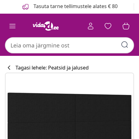
Eelmine
Järgmine
Tasuta tarne tellimustele alates € 80
Tagasi lehele: Peatsid ja jalused
Köögikollektsi
#sharemevidaxl