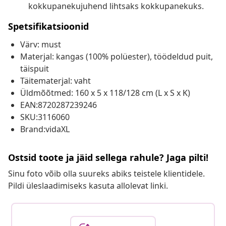
kokkupanekujuhend lihtsaks kokkupanekuks.
Spetsifikatsioonid
Värv: must
Materjal: kangas (100% polüester), töödeldud puit,
täispuit
Täitematerjal: vaht
Üldmõõtmed: 160 x 5 x 118/128 cm (L x S x K)
EAN:8720287239246
SKU:3116060
Brand:vidaXL
Ostsid toote ja jäid sellega rahule? Jaga pilti!
Sinu foto võib olla suureks abiks teistele klientidele.
Pildi üleslaadimiseks kasuta allolevat linki.