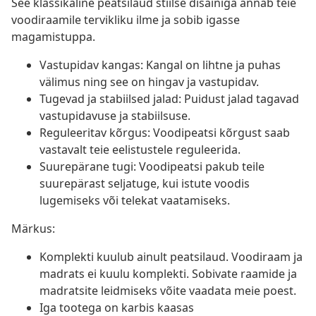
See klassikaline peatsilaud stiilse disainiga annab teie
voodiraamile tervikliku ilme ja sobib igasse
magamistuppa.
Vastupidav kangas: Kangal on lihtne ja puhas
välimus ning see on hingav ja vastupidav.
Tugevad ja stabiilsed jalad: Puidust jalad tagavad
vastupidavuse ja stabiilsuse.
Reguleeritav kõrgus: Voodipeatsi kõrgust saab
vastavalt teie eelistustele reguleerida.
Suurepärane tugi: Voodipeatsi pakub teile
suurepärast seljatuge, kui istute voodis
lugemiseks või telekat vaatamiseks.
Märkus:
Komplekti kuulub ainult peatsilaud. Voodiraam ja
madrats ei kuulu komplekti. Sobivate raamide ja
madratsite leidmiseks võite vaadata meie poest.
Iga tootega on karbis kaasas