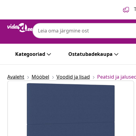
Eelmine
Järgmine
T
Kategooriad
Ostatubadekaupa
Avaleht
Mööbel
Voodid ja lisad
Peatsid ja jaluse