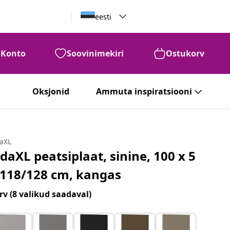
eesti
Konto
Soovinimekiri
Ostukorv
Oksjonid
Ammuta inspiratsiooni
daXL
idaXL peatsiplaat, sinine, 100 x 5
 118/128 cm, kangas
rv
(8 valikud saadaval)