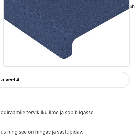
Sh
a veel 4
oodiraamile tervikliku ilme ja sobib igasse
us ning see on hingav ja vastupidav.