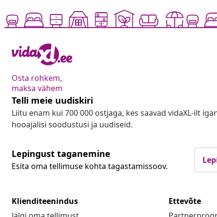
Osta rohkem,
maksa vähem
Telli meie uudiskiri
Liitu enam kui 700 000 ostjaga, kes saavad vidaXL-ilt ig
hooajalisi soodustusi ja uudiseid.
Lepingust taganemine
Lep
Esita oma tellimuse kohta tagastamissoov.
Klienditeenindus
Ettevõte
Jälgi oma tellimust
Partnerpro