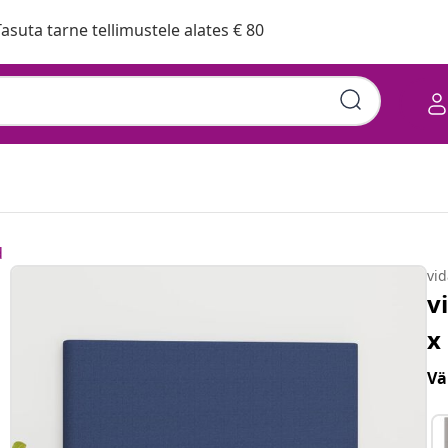
asuta tarne tellimustele alates € 80
d
vi
v
x
Vä