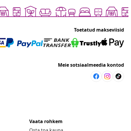
Toetatud makseviisid
Meie sotsiaalmeedia kontod
Vaata rohkem
Osta toa kaupa