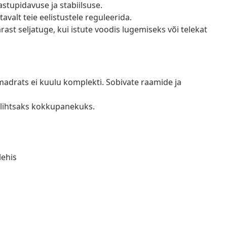
astupidavuse ja stabiilsuse.
valt teie eelistustele reguleerida.
ast seljatuge, kui istute voodis lugemiseks või telekat
madrats ei kuulu komplekti. Sobivate raamide ja
lihtsaks kokkupanekuks.
lehis