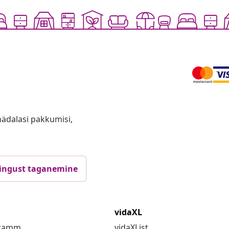
anädalasi pakkumisi,
ingust taganemine
vidaXL
gramm
vidaXList