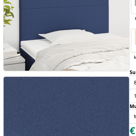
Su
Mu
€