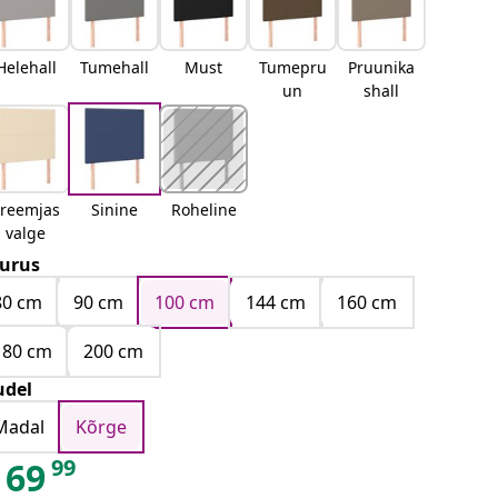
Helehall
Tumehall
Must
Tumepru
Pruunika
un
shall
kreemjas
Sinine
Roheline
valge
urus
80 cm
90 cm
100 cm
144 cm
160 cm
180 cm
200 cm
del
Madal
Kõrge
99
69