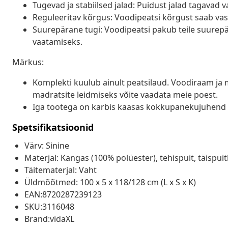
Tugevad ja stabiilsed jalad: Puidust jalad tagavad v
Reguleeritav kõrgus: Voodipeatsi kõrgust saab vasta
Suurepärane tugi: Voodipeatsi pakub teile suurepär
vaatamiseks.
Märkus:
Komplekti kuulub ainult peatsilaud. Voodiraam ja 
madratsite leidmiseks võite vaadata meie poest.
Iga tootega on karbis kaasas kokkupanekujuhend 
Spetsifikatsioonid
Värv: Sinine
Materjal: Kangas (100% polüester), tehispuit, täispuit
Täitematerjal: Vaht
Üldmõõtmed: 100 x 5 x 118/128 cm (L x S x K)
EAN:8720287239123
SKU:3116048
Brand:vidaXL