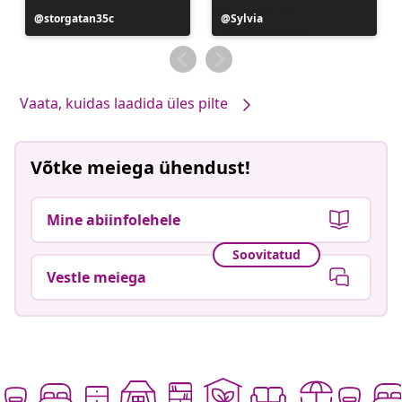
Postitus
storgatan35c
Postitus
Sylvia
avaldatud
avaldatud
Vaata, kuidas laadida üles pilte
Võtke meiega ühendust!
Mine abiinfolehele
Soovitatud
Vestle meiega