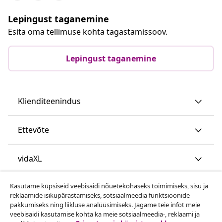
Lepingust taganemine
Esita oma tellimuse kohta tagastamissoov.
Lepingust taganemine
Klienditeenindus
Ettevõte
vidaXL
Kasutame küpsiseid veebisaidi nõuetekohaseks toimimiseks, sisu ja
Vaata rohkem
reklaamide isikupärastamiseks, sotsiaalmeedia funktsioonide
pakkumiseks ning liikluse analüüsimiseks. Jagame teie infot meie
veebisaidi kasutamise kohta ka meie sotsiaalmeedia-, reklaami ja