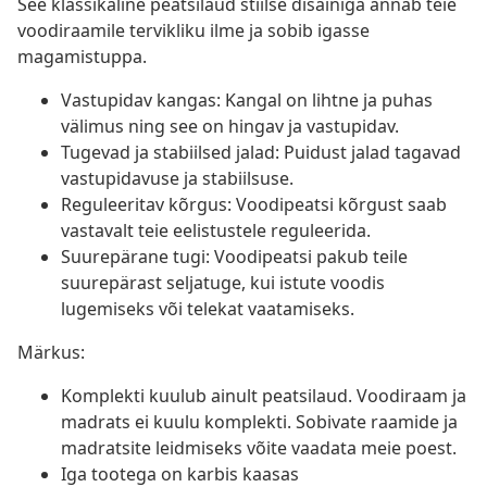
See klassikaline peatsilaud stiilse disainiga annab teie
voodiraamile tervikliku ilme ja sobib igasse
magamistuppa.
Vastupidav kangas: Kangal on lihtne ja puhas
välimus ning see on hingav ja vastupidav.
Tugevad ja stabiilsed jalad: Puidust jalad tagavad
vastupidavuse ja stabiilsuse.
Reguleeritav kõrgus: Voodipeatsi kõrgust saab
vastavalt teie eelistustele reguleerida.
Suurepärane tugi: Voodipeatsi pakub teile
suurepärast seljatuge, kui istute voodis
lugemiseks või telekat vaatamiseks.
Märkus:
Komplekti kuulub ainult peatsilaud. Voodiraam ja
madrats ei kuulu komplekti. Sobivate raamide ja
madratsite leidmiseks võite vaadata meie poest.
Iga tootega on karbis kaasas