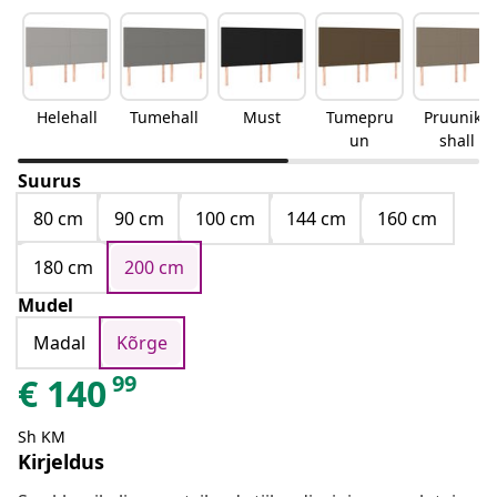
Helehall
Tumehall
Must
Tumepru
Pruunika
un
shall
Suurus
80 cm
90 cm
100 cm
144 cm
160 cm
180 cm
200 cm
Mudel
Madal
Kõrge
99
€
140
Sh KM
Kirjeldus