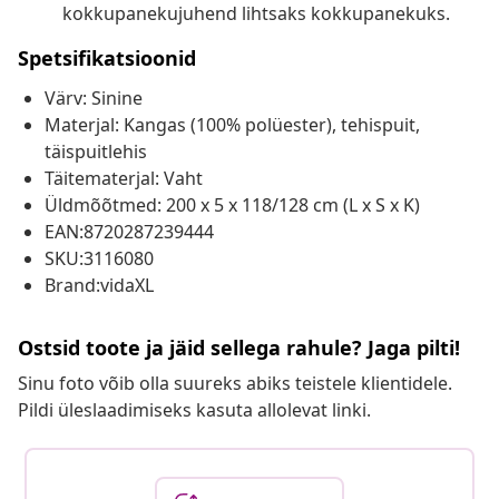
kokkupanekujuhend lihtsaks kokkupanekuks.
Spetsifikatsioonid
Värv: Sinine
Materjal: Kangas (100% polüester), tehispuit,
täispuitlehis
Täitematerjal: Vaht
Üldmõõtmed: 200 x 5 x 118/128 cm (L x S x K)
EAN:8720287239444
SKU:3116080
Brand:vidaXL
Ostsid toote ja jäid sellega rahule? Jaga pilti!
Sinu foto võib olla suureks abiks teistele klientidele.
Pildi üleslaadimiseks kasuta allolevat linki.