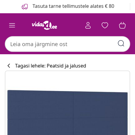
Eelmine
Järgmine
Tasuta tarne tellimustele alates € 80
Tagasi lehele: Peatsid ja jalused
Köögikollektsi
#sharemevidaxl