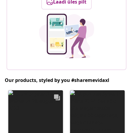
Laadi üles pilt
Our products, styled by you #sharemevidaxl