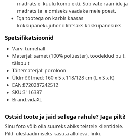
madrats ei kuulu komplekti. Sobivate raamide ja
madratsite leidmiseks vaadake meie poest.
Iga tootega on karbis kaasas
kokkupanekujuhend lihtsaks kokkupanekuks.
Spetsifikatsioonid
Värv: tumehall
Materjal: samet (100% polüester), töödeldud puit,
täispuit
Täitematerjal: poroloon
Üldmõõtmed: 160 x 5 x 118/128 cm (L x S x K)
EAN:8720287242512
SKU:3116387
Brand:vidaXL
Ostsid toote ja jäid sellega rahule? Jaga pilti!
Sinu foto võib olla suureks abiks teistele klientidele.
Pildi üleslaadimiseks kasuta allolevat linki.