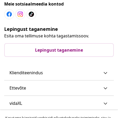
Meie sotsiaalmeedia kontod
Lepingust taganemine
Esita oma tellimuse kohta tagastamissoov.
Lepingust taganemine
Klienditeenindus
Ettevõte
vidaXL
Kasutame küpsiseid veebisaidi nõuetekohaseks toimimiseks, sisu ja