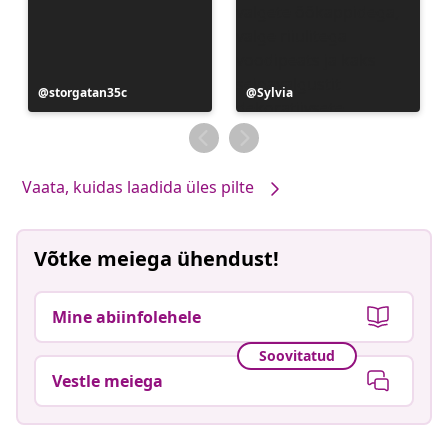
Postitus
storgatan35c
Postitus
Sylvia
avaldatud
avaldatud
Vaata, kuidas laadida üles pilte
Võtke meiega ühendust!
Mine abiinfolehele
Soovitatud
Vestle meiega