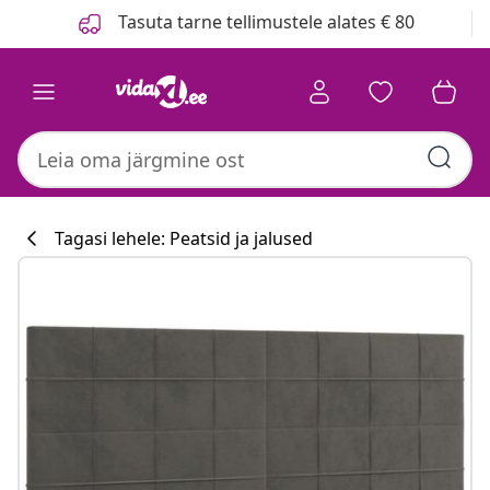
Eelmine
Järgmine
Tasuta tarne tellimustele alates € 80
Tagasi lehele: Peatsid ja jalused
Köögikollektsi
#sharemevidaxl