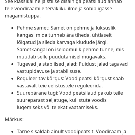
See klassikaline ja stiilse disainiga peatsilaud annab
teie voodiraamile tervikliku ilme ja sobib igasse
magamistuppa.
Pehme samet: Samet on pehme ja luksuslik
kangas, mida tunneb ära tiheda, ühtlaselt
lõigatud ja sileda karvaga kiudude järgi.
Sametkangal on iseloomulik pehme tunne, mis
muudab selle puudutamisel mugavaks.
Tugevad ja stabiilsed jalad: Puidust jalad tagavad
vastupidavuse ja stabiilsuse.
Reguleeritav kõrgus: Voodipeatsi kõrgust saab
vastavalt teie eelistustele reguleerida.
Suurepärane tugi: Voodipeatsilaud pakub teile
suurepärast seljatuge, kui istute voodis
lugemiseks või telekat vaatamiseks.
Märkus:
Tarne sisaldab ainult voodipeatsit. Voodiraam ja