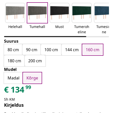
Helehall
Tumehall
Must
Tumeroh
Tumesini
eline
ne
Suurus
80 cm
90 cm
100 cm
144 cm
160 cm
180 cm
200 cm
Mudel
Madal
Kõrge
99
€
134
Sh KM
Kirjeldus