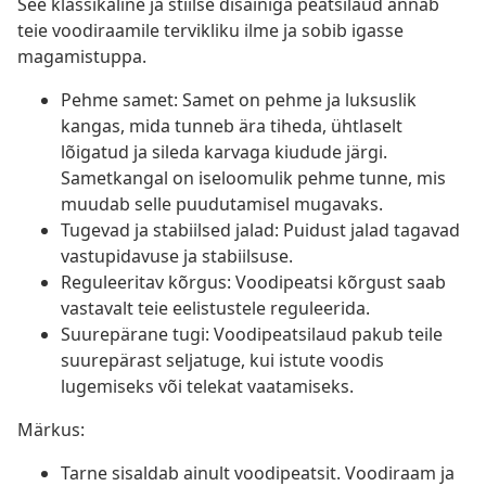
See klassikaline ja stiilse disainiga peatsilaud annab
teie voodiraamile tervikliku ilme ja sobib igasse
magamistuppa.
Pehme samet: Samet on pehme ja luksuslik
kangas, mida tunneb ära tiheda, ühtlaselt
lõigatud ja sileda karvaga kiudude järgi.
Sametkangal on iseloomulik pehme tunne, mis
muudab selle puudutamisel mugavaks.
Tugevad ja stabiilsed jalad: Puidust jalad tagavad
vastupidavuse ja stabiilsuse.
Reguleeritav kõrgus: Voodipeatsi kõrgust saab
vastavalt teie eelistustele reguleerida.
Suurepärane tugi: Voodipeatsilaud pakub teile
suurepärast seljatuge, kui istute voodis
lugemiseks või telekat vaatamiseks.
Märkus:
Tarne sisaldab ainult voodipeatsit. Voodiraam ja