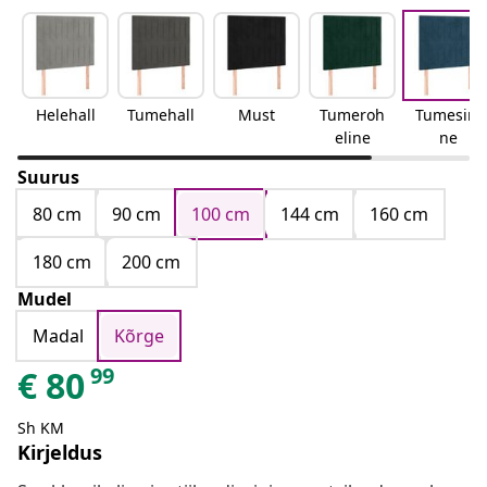
Helehall
Tumehall
Must
Tumeroh
Tumesini
eline
ne
Suurus
80 cm
90 cm
100 cm
144 cm
160 cm
180 cm
200 cm
Mudel
Madal
Kõrge
99
€
80
Sh KM
Kirjeldus