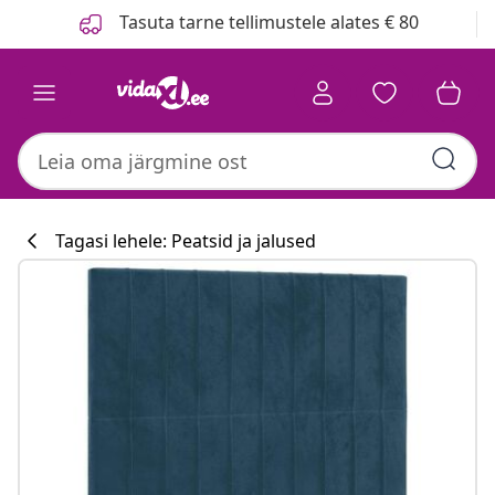
Eelmine
Järgmine
Tasuta tarne tellimustele alates € 80
Tagasi lehele: Peatsid ja jalused
Köögikollektsi
#sharemevidaxl