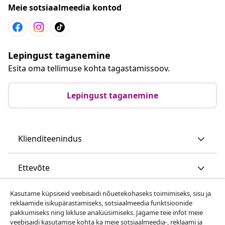
Meie sotsiaalmeedia kontod
Lepingust taganemine
Esita oma tellimuse kohta tagastamissoov.
Lepingust taganemine
Klienditeenindus
Ettevõte
Kasutame küpsiseid veebisaidi nõuetekohaseks toimimiseks, sisu ja
vidaXL
reklaamide isikupärastamiseks, sotsiaalmeedia funktsioonide
pakkumiseks ning liikluse analüüsimiseks. Jagame teie infot meie
veebisaidi kasutamise kohta ka meie sotsiaalmeedia-, reklaami ja