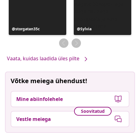
Postitus
storgatan35c
Postitus
Sylvia
avaldatud
avaldatud
Vaata, kuidas laadida üles pilte
Võtke meiega ühendust!
Mine abiinfolehele
Soovitatud
Vestle meiega