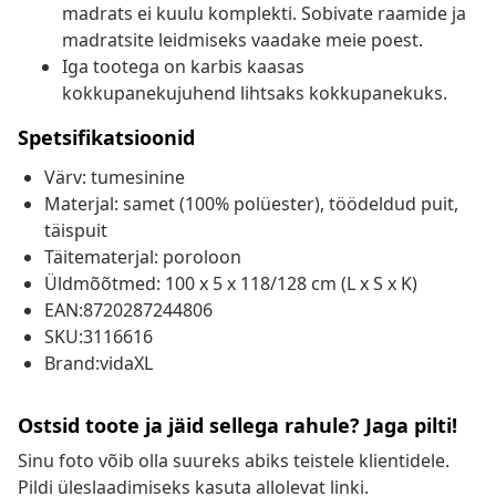
madrats ei kuulu komplekti. Sobivate raamide ja
madratsite leidmiseks vaadake meie poest.
Iga tootega on karbis kaasas
kokkupanekujuhend lihtsaks kokkupanekuks.
Spetsifikatsioonid
Värv: tumesinine
Materjal: samet (100% polüester), töödeldud puit,
täispuit
Täitematerjal: poroloon
Üldmõõtmed: 100 x 5 x 118/128 cm (L x S x K)
EAN:8720287244806
SKU:3116616
Brand:vidaXL
Ostsid toote ja jäid sellega rahule? Jaga pilti!
Sinu foto võib olla suureks abiks teistele klientidele.
Pildi üleslaadimiseks kasuta allolevat linki.