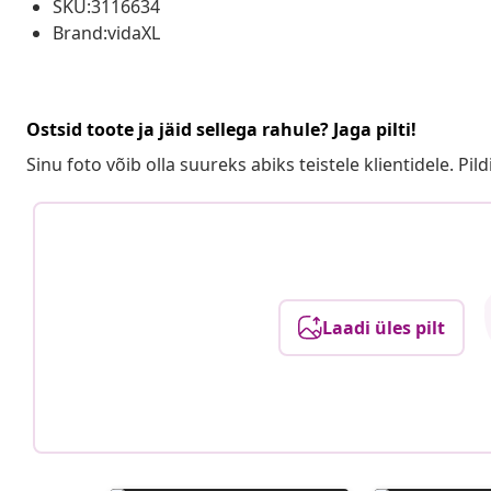
SKU:3116634
Brand:vidaXL
Ostsid toote ja jäid sellega rahule? Jaga pilti!
Sinu foto võib olla suureks abiks teistele klientidele. Pild
Laadi üles pilt