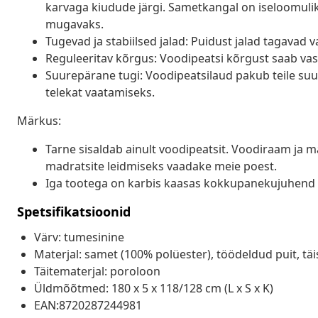
karvaga kiudude järgi. Sametkangal on iseloomul
mugavaks.
Tugevad ja stabiilsed jalad: Puidust jalad tagavad v
Reguleeritav kõrgus: Voodipeatsi kõrgust saab vasta
Suurepärane tugi: Voodipeatsilaud pakub teile suur
telekat vaatamiseks.
Märkus:
Tarne sisaldab ainult voodipeatsit. Voodiraam ja m
madratsite leidmiseks vaadake meie poest.
Iga tootega on karbis kaasas kokkupanekujuhend 
Spetsifikatsioonid
Värv: tumesinine
Materjal: samet (100% polüester), töödeldud puit, täi
Täitematerjal: poroloon
Üldmõõtmed: 180 x 5 x 118/128 cm (L x S x K)
EAN:8720287244981