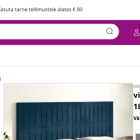
asuta tarne tellimustele alates € 80
d
vi
v
1
Vä