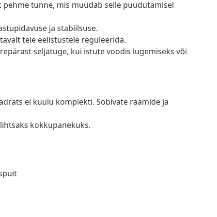
ik pehme tunne, mis muudab selle puudutamisel
astupidavuse ja stabiilsuse.
valt teie eelistustele reguleerida.
epärast seljatuge, kui istute voodis lugemiseks või
adrats ei kuulu komplekti. Sobivate raamide ja
lihtsaks kokkupanekuks.
spuit