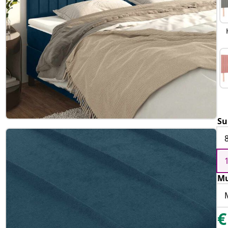
Su
Mu
€