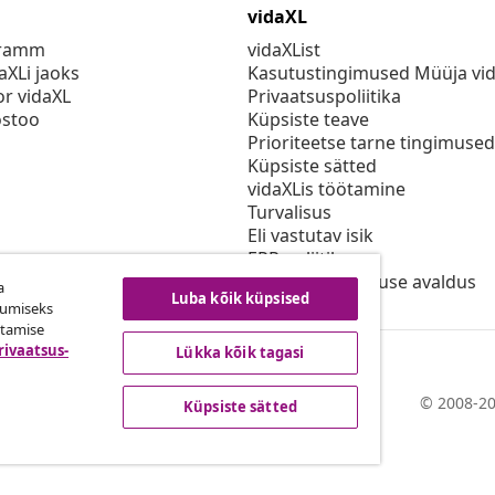
vidaXL
gramm
vidaXList
aXLi jaoks
Kasutustingimused Müüja vi
or vidaXL
Privaatsuspoliitika
stoo
Küpsiste teave
Prioriteetse tarne tingimused
Küpsiste sätted
vidaXLis töötamine
Turvalisus
Eli vastutav isik
EPR poliitika
Juurdepääsetavuse avaldus
a
Luba kõik küpsised
kumiseks
utamise
rivaatsus-
Lükka kõik tagasi
© 2008-20
Küpsiste sätted