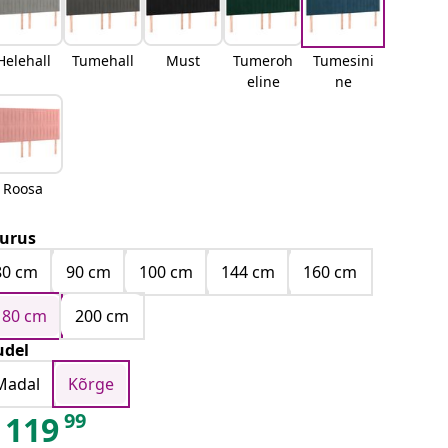
Helehall
Tumehall
Must
Tumeroh
Tumesini
eline
ne
Roosa
urus
80 cm
90 cm
100 cm
144 cm
160 cm
180 cm
200 cm
del
Madal
Kõrge
99
119