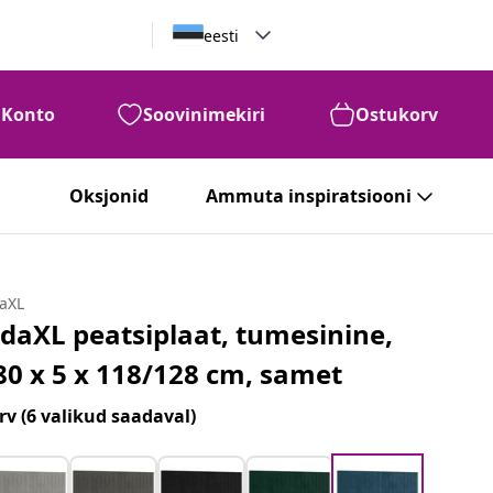
eesti
Konto
Soovinimekiri
Ostukorv
Oksjonid
Ammuta inspiratsiooni
daXL
idaXL peatsiplaat, tumesinine,
80 x 5 x 118/128 cm, samet
rv
(6 valikud saadaval)