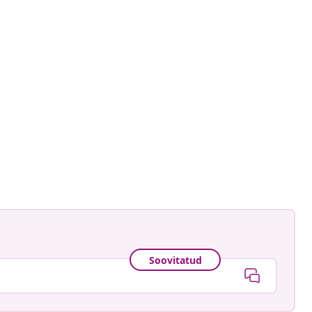
ud
Soovitatud