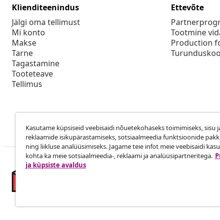
Klienditeenindus
Ettevõte
Jälgi oma tellimust
Partnerpro
Mi konto
Tootmine vid
Makse
Production f
Tarne
Turunduskoo
Tagastamine
Tooteteave
Tellimus
Kasutame küpsiseid veebisaidi nõuetekohaseks toimimiseks, sisu j
reklaamide isikupärastamiseks, sotsiaalmeedia funktsioonide pak
ning liikluse analüüsimiseks. Jagame teie infot meie veebisaidi kas
kohta ka meie sotsiaalmeedia-, reklaami ja analüüsipartneritega.
P
ja küpsiste avaldus