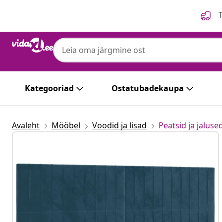
Eelmine
Järgmine
T
Kategooriad
Ostatubadekaupa
Avaleht
Mööbel
Voodid ja lisad
Peatsid ja jaluse