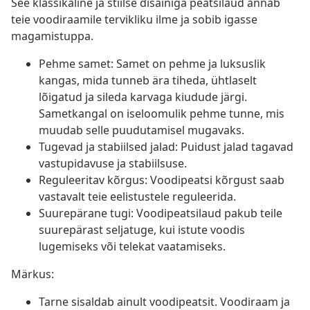
See klassikaline ja stiilse disainiga peatsilaud annab
teie voodiraamile tervikliku ilme ja sobib igasse
magamistuppa.
Pehme samet: Samet on pehme ja luksuslik
kangas, mida tunneb ära tiheda, ühtlaselt
lõigatud ja sileda karvaga kiudude järgi.
Sametkangal on iseloomulik pehme tunne, mis
muudab selle puudutamisel mugavaks.
Tugevad ja stabiilsed jalad: Puidust jalad tagavad
vastupidavuse ja stabiilsuse.
Reguleeritav kõrgus: Voodipeatsi kõrgust saab
vastavalt teie eelistustele reguleerida.
Suurepärane tugi: Voodipeatsilaud pakub teile
suurepärast seljatuge, kui istute voodis
lugemiseks või telekat vaatamiseks.
Märkus:
Tarne sisaldab ainult voodipeatsit. Voodiraam ja