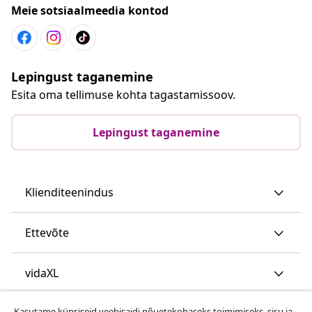
Meie sotsiaalmeedia kontod
Lepingust taganemine
Esita oma tellimuse kohta tagastamissoov.
Lepingust taganemine
Klienditeenindus
Ettevõte
vidaXL
Kasutame küpsiseid veebisaidi nõuetekohaseks toimimiseks, sisu ja