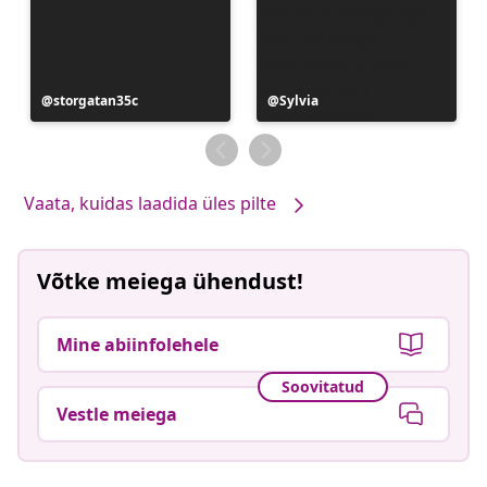
Postitus
storgatan35c
Postitus
Sylvia
avaldatud
avaldatud
Vaata, kuidas laadida üles pilte
Võtke meiega ühendust!
Mine abiinfolehele
Soovitatud
Vestle meiega