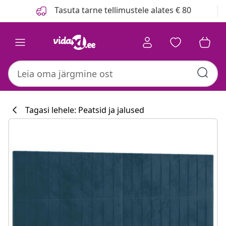
Eelmine
Järgmine
Tasuta tarne tellimustele alates € 80
Tagasi lehele: Peatsid ja jalused
Köögikollektsi
#sharemevidaxl