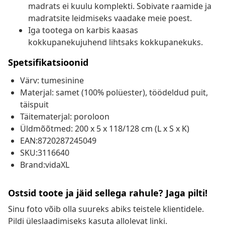
madrats ei kuulu komplekti. Sobivate raamide ja
madratsite leidmiseks vaadake meie poest.
Iga tootega on karbis kaasas
kokkupanekujuhend lihtsaks kokkupanekuks.
Spetsifikatsioonid
Värv: tumesinine
Materjal: samet (100% polüester), töödeldud puit,
täispuit
Täitematerjal: poroloon
Üldmõõtmed: 200 x 5 x 118/128 cm (L x S x K)
EAN:8720287245049
SKU:3116640
Brand:vidaXL
Ostsid toote ja jäid sellega rahule? Jaga pilti!
Sinu foto võib olla suureks abiks teistele klientidele.
Pildi üleslaadimiseks kasuta allolevat linki.