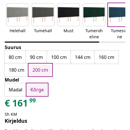
Helehall
Tumehall
Must
Tumeroh
Tumesini
eline
ne
Suurus
80 cm
90 cm
100 cm
144 cm
160 cm
180 cm
200 cm
Mudel
Madal
Kõrge
99
€
161
Sh KM
Kirjeldus