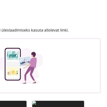
i üleslaadimiseks kasuta allolevat linki.