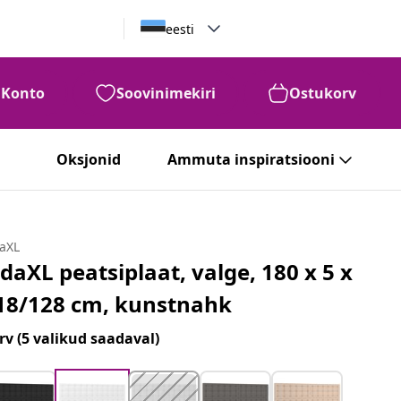
eesti
Konto
Soovinimekiri
Ostukorv
Oksjonid
Ammuta inspiratsiooni
daXL
idaXL peatsiplaat, valge, 180 x 5 x
18/128 cm, kunstnahk
rv
(5 valikud saadaval)