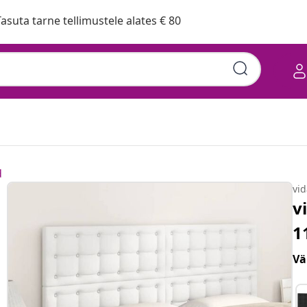
asuta tarne tellimustele alates € 80
d
vi
v
1
Vä