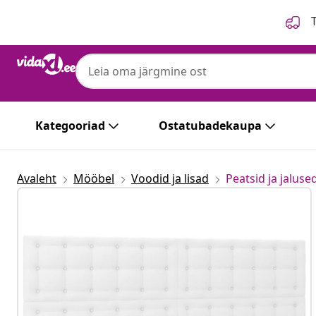
Eelmine
Järgmine
T
Kategooriad
Ostatubadekaupa
Avaleht
Mööbel
Voodid ja lisad
Peatsid ja jaluse