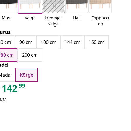
Must
Valge
kreemjas
Hall
Cappucci
valge
no
urus
80 cm
90 cm
100 cm
144 cm
160 cm
180 cm
200 cm
del
Madal
Kõrge
99
142
 KM