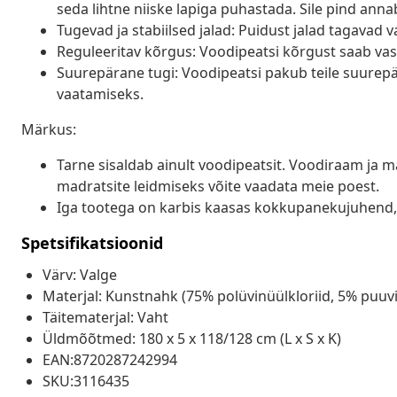
seda lihtne niiske lapiga puhastada. Sile pind annab
Tugevad ja stabiilsed jalad: Puidust jalad tagavad v
Reguleeritav kõrgus: Voodipeatsi kõrgust saab vasta
Suurepärane tugi: Voodipeatsi pakub teile suurepär
vaatamiseks.
Märkus:
Tarne sisaldab ainult voodipeatsit. Voodiraam ja m
madratsite leidmiseks võite vaadata meie poest.
Iga tootega on karbis kaasas kokkupanekujuhend,
Spetsifikatsioonid
Värv: Valge
Materjal: Kunstnahk (75% polüvinüülkloriid, 5% puuvill
Täitematerjal: Vaht
Üldmõõtmed: 180 x 5 x 118/128 cm (L x S x K)
EAN:8720287242994
SKU:3116435