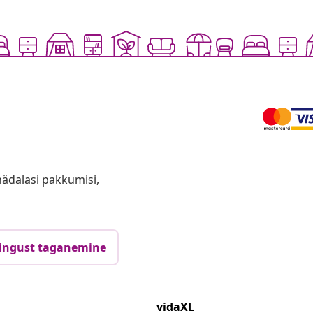
anädalasi pakkumisi,
ingust taganemine
vidaXL