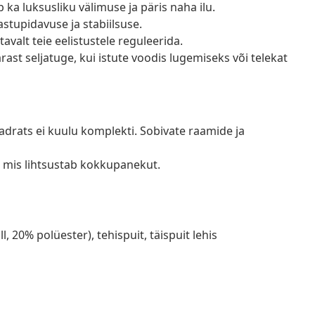
 ka luksusliku välimuse ja päris naha ilu.
astupidavuse ja stabiilsuse.
valt teie eelistustele reguleerida.
ast seljatuge, kui istute voodis lugemiseks või telekat
adrats ei kuulu komplekti. Sobivate raamide ja
 mis lihtsustab kokkupanekut.
, 20% polüester), tehispuit, täispuit lehis