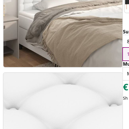
Su
Mu
€
Sh