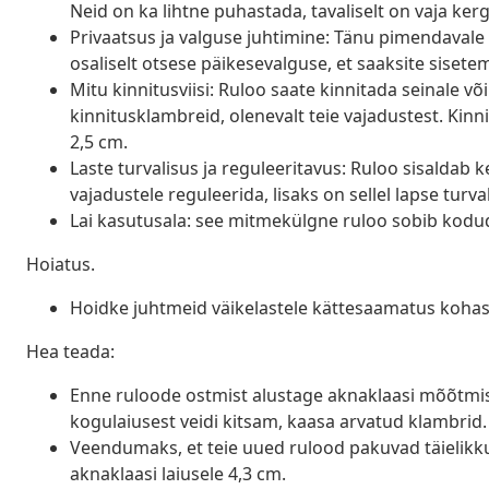
Neid on ka lihtne puhastada, tavaliselt on vaja ker
Privaatsus ja valguse juhtimine: Tänu pimendavale 
osaliselt otsese päikesevalguse, et saaksite siset
Mitu kinnitusviisi: Ruloo saate kinnitada seinale v
kinnitusklambreid, olenevalt teie vajadustest. Ki
2,5 cm.
Laste turvalisus ja reguleeritavus: Ruloo sisaldab 
vajadustele reguleerida, lisaks on sellel lapse tur
Lai kasutusala: see mitmekülgne ruloo sobib kodu
Hoiatus.
Hoidke juhtmeid väikelastele kättesaamatus kohas
Hea teada:
Enne ruloode ostmist alustage aknaklaasi mõõtmis
kogulaiusest veidi kitsam, kaasa arvatud klambrid.
Veendumaks, et teie uued rulood pakuvad täielikku k
aknaklaasi laiusele 4,3 cm.