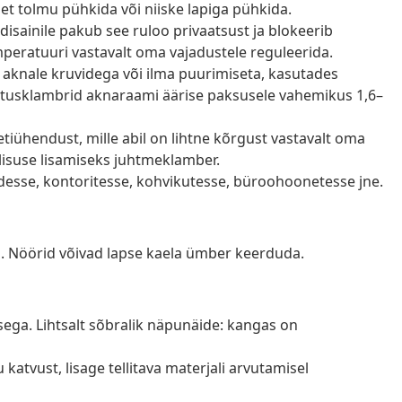
get tolmu pühkida või niiske lapiga pühkida.
disainile pakub see ruloo privaatsust ja blokeerib
emperatuuri vastavalt oma vajadustele reguleerida.
õi aknale kruvidega või ilma puurimiseta, kasutades
nnitusklambrid aknaraami äärise paksusele vahemikus 1,6–
ketiühendust, mille abil on lihtne kõrgust vastavalt oma
valisuse lisamiseks juhtmeklamber.
desse, kontoritesse, kohvikutesse, büroohoonetesse jne.
. Nöörid võivad lapse kaela ümber keerduda.
ega. Lihtsalt sõbralik näpunäide: kangas on
atvust, lisage tellitava materjali arvutamisel