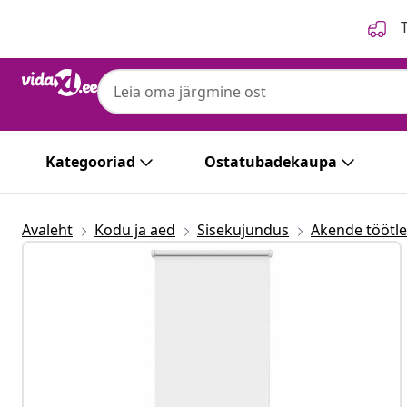
Eelmine
Järgmine
T
Kategooriad
Ostatubadekaupa
Avaleht
Kodu ja aed
Sisekujundus
Akende töötl