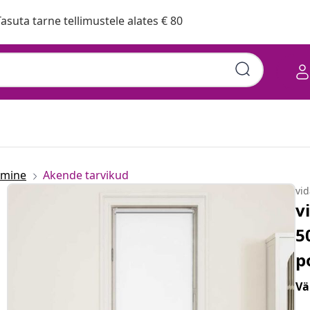
asuta tarne tellimustele alates € 80
emine
Akende tarvikud
vi
v
5
p
Vä