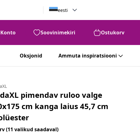
eesti
Konto
Soovinimekiri
Ostukorv
Oksjonid
Ammuta inspiratsiooni
daXL
idaXL pimendav ruloo valge
0x175 cm kanga laius 45,7 cm
olüester
rv
(11 valikud saadaval)