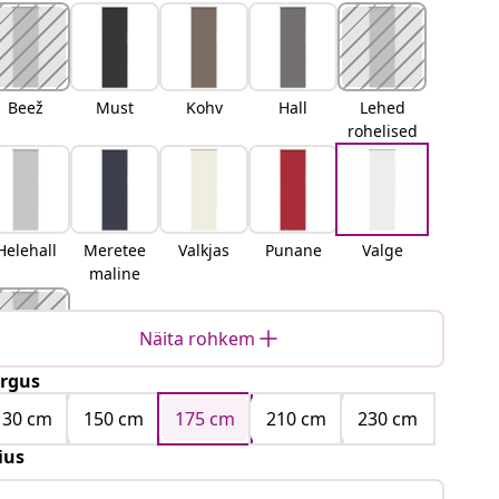
Beež
Must
Kohv
Hall
Lehed
rohelised
Helehall
Meretee
Valkjas
Punane
Valge
maline
Näita rohkem
rgus
Kollane
130 cm
150 cm
175 cm
210 cm
230 cm
ius