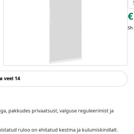
€
Sh
a veel 14
oga, pakkudes privaatsust, valguse reguleerimist ja
istatud ruloo on ehitatud kestma ja kulumiskindlalt.