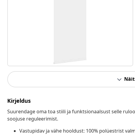
Näit
Kirjeldus
Suurendage oma toa stiili ja funktsionaalsust selle rulo
soojuse reguleerimist.
Vastupidav ja vähe hooldust: 100% polüestrist valm