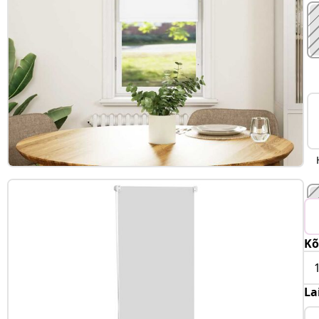
Kõ
La