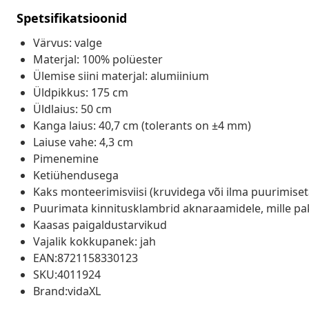
Spetsifikatsioonid
Värvus: valge
Materjal: 100% polüester
Ülemise siini materjal: alumiinium
Üldpikkus: 175 cm
Üldlaius: 50 cm
Kanga laius: 40,7 cm (tolerants on ±4 mm)
Laiuse vahe: 4,3 cm
Pimenemine
Ketiühendusega
Kaks monteerimisviisi (kruvidega või ilma puurimise
Puurimata kinnitusklambrid aknaraamidele, mille pak
Kaasas paigaldustarvikud
Vajalik kokkupanek: jah
EAN:8721158330123
SKU:4011924
Brand:vidaXL