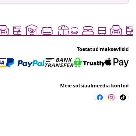
Toetatud makseviisid
Meie sotsiaalmeedia kontod