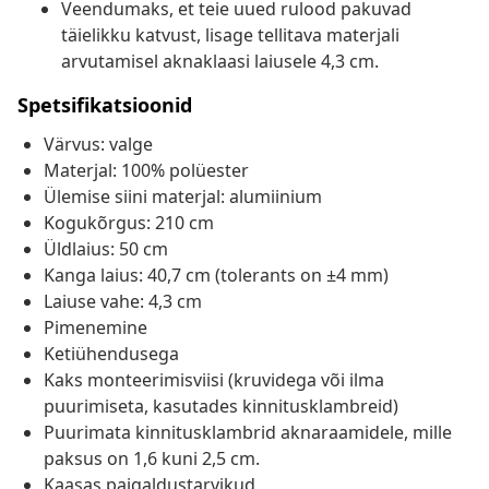
Veendumaks, et teie uued rulood pakuvad
täielikku katvust, lisage tellitava materjali
arvutamisel aknaklaasi laiusele 4,3 cm.
Spetsifikatsioonid
Värvus: valge
Materjal: 100% polüester
Ülemise siini materjal: alumiinium
Kogukõrgus: 210 cm
Üldlaius: 50 cm
Kanga laius: 40,7 cm (tolerants on ±4 mm)
Laiuse vahe: 4,3 cm
Pimenemine
Ketiühendusega
Kaks monteerimisviisi (kruvidega või ilma
puurimiseta, kasutades kinnitusklambreid)
Puurimata kinnitusklambrid aknaraamidele, mille
paksus on 1,6 kuni 2,5 cm.
Kaasas paigaldustarvikud