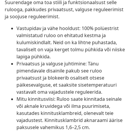
Suurendage oma toa stiili ja funktsionaalsust selle
rulooga, pakkudes privaatsust, valguse reguleerimist
ja soojuse reguleerimist.
Vastupidav ja vähe hooldust: 100% polüestrist
valmistatud ruloo on ehitatud kestma ja
kulumiskindlalt. Neid on ka lihtne puhastada,
tavaliselt on vaja kerget tolmu pühkida või niiske
lapiga pühkida.
Privaatsus ja valguse juhtimine: Tänu
pimendavale disainile pakub see ruloo
privaatsust ja blokeerib osaliselt otsese
päikesevalguse, et saaksite sisetemperatuuri
vastavalt oma vajadustele reguleerida.
Mitu kinnitusviisi: Ruloo saate kinnitada seinale
või aknale kruvidega või ilma puurimiseta,
kasutades kinnitusklambreid, olenevalt teie
vajadustest. Kinnitusklambrid aknaraami äärise
paksusele vahemikus 1,6–2,5 cm.