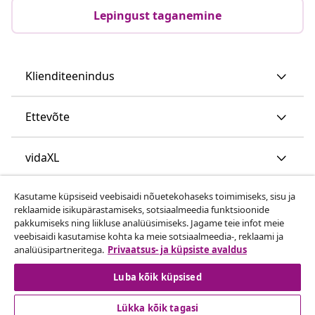
Lepingust taganemine
Klienditeenindus
Ettevõte
vidaXL
Kasutame küpsiseid veebisaidi nõuetekohaseks toimimiseks, sisu ja
Vaata rohkem
reklaamide isikupärastamiseks, sotsiaalmeedia funktsioonide
pakkumiseks ning liikluse analüüsimiseks. Jagame teie infot meie
veebisaidi kasutamise kohta ka meie sotsiaalmeedia-, reklaami ja
analüüsipartneritega.
Privaatsus- ja küpsiste avaldus
Luba kõik küpsised
Lükka kõik tagasi
© 2008-2026 vidaXL www.vidaxl.ee on vidaXL Marketplace