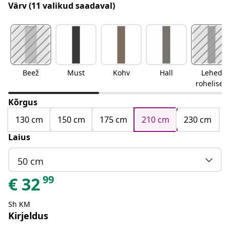
Värv
(11 valikud saadaval)
Beež
Must
Kohv
Hall
Lehed
rohelised
Kõrgus
130 cm
150 cm
175 cm
210 cm
230 cm
Laius
50 cm
99
€
32
Sh KM
Kirjeldus