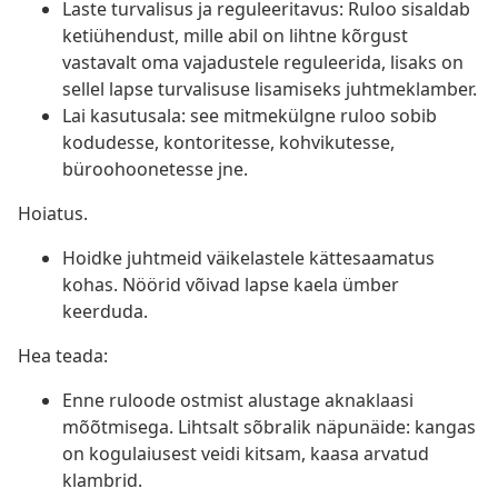
Laste turvalisus ja reguleeritavus: Ruloo sisaldab
ketiühendust, mille abil on lihtne kõrgust
vastavalt oma vajadustele reguleerida, lisaks on
sellel lapse turvalisuse lisamiseks juhtmeklamber.
Lai kasutusala: see mitmekülgne ruloo sobib
kodudesse, kontoritesse, kohvikutesse,
büroohoonetesse jne.
Hoiatus.
Hoidke juhtmeid väikelastele kättesaamatus
kohas. Nöörid võivad lapse kaela ümber
keerduda.
Hea teada:
Enne ruloode ostmist alustage aknaklaasi
mõõtmisega. Lihtsalt sõbralik näpunäide: kangas
on kogulaiusest veidi kitsam, kaasa arvatud
klambrid.