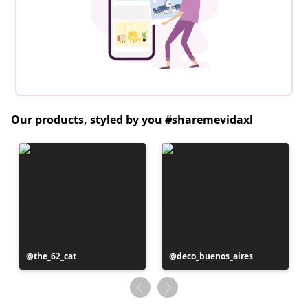
Our products, styled by you #sharemevidaxl
Postitus
the_62_cat
Postitus
deco_buenos_aires
avaldatud
avaldatud