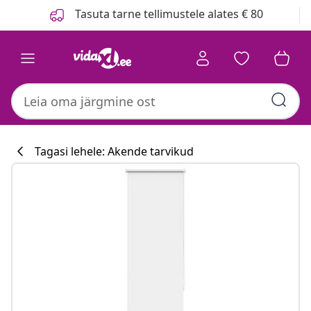
Eelmine
Järgmine
Tasuta tarne tellimustele alates € 80
Tagasi lehele: Akende tarvikud
Köögikollektsi
#sharemevidaxl