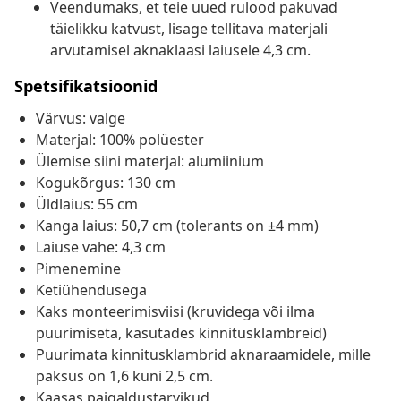
Veendumaks, et teie uued rulood pakuvad
täielikku katvust, lisage tellitava materjali
arvutamisel aknaklaasi laiusele 4,3 cm.
Spetsifikatsioonid
Värvus: valge
Materjal: 100% polüester
Ülemise siini materjal: alumiinium
Kogukõrgus: 130 cm
Üldlaius: 55 cm
Kanga laius: 50,7 cm (tolerants on ±4 mm)
Laiuse vahe: 4,3 cm
Pimenemine
Ketiühendusega
Kaks monteerimisviisi (kruvidega või ilma
puurimiseta, kasutades kinnitusklambreid)
Puurimata kinnitusklambrid aknaraamidele, mille
paksus on 1,6 kuni 2,5 cm.
Kaasas paigaldustarvikud