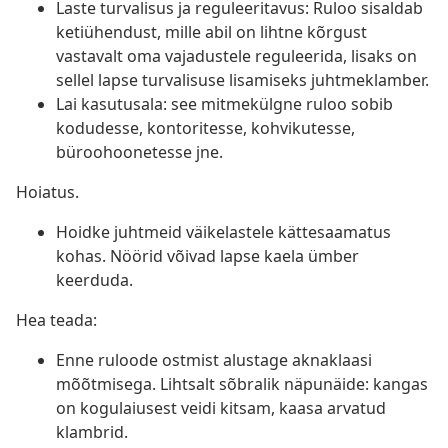
Laste turvalisus ja reguleeritavus: Ruloo sisaldab
ketiühendust, mille abil on lihtne kõrgust
vastavalt oma vajadustele reguleerida, lisaks on
sellel lapse turvalisuse lisamiseks juhtmeklamber.
Lai kasutusala: see mitmekülgne ruloo sobib
kodudesse, kontoritesse, kohvikutesse,
büroohoonetesse jne.
Hoiatus.
Hoidke juhtmeid väikelastele kättesaamatus
kohas. Nöörid võivad lapse kaela ümber
keerduda.
Hea teada:
Enne ruloode ostmist alustage aknaklaasi
mõõtmisega. Lihtsalt sõbralik näpunäide: kangas
on kogulaiusest veidi kitsam, kaasa arvatud
klambrid.