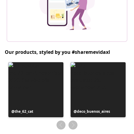
Our products, styled by you #sharemevidaxl
Postitus
the_62_cat
Postitus
deco_buenos_aires
avaldatud
avaldatud