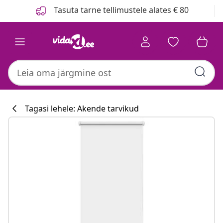
Eelmine
Järgmine
Tasuta tarne tellimustele alates € 80
Tagasi lehele: Akende tarvikud
Köögikollektsi
#sharemevidaxl