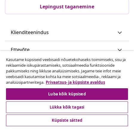
Lepingust taganemine
Klienditeenindus
Ettevõte
Kasutame küpsiseid veebisaidi nõuetekohaseks toimimiseks, sisu ja
reklaamide isikupärastamiseks, sotsiaalmeedia funktsioonide
vidaXL
pakkumiseks ning liikluse analüüsimiseks. Jagame teie infot meie
veebisaidi kasutamise kohta ka meie sotsiaalmeedia-, reklaami ja
analüüsipartneritega.
Privaatsus- ja küpsiste avaldus
Vaata rohkem
Luba kõik küpsised
Lükka kõik tagasi
Küpsiste sätted
© 2008-2026 vidaXL www.vidaxl.ee on vidaXL Marketplace