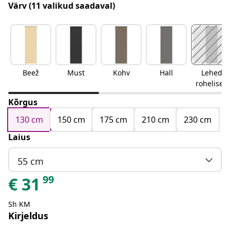
Värv
(11 valikud saadaval)
Beež
Must
Kohv
Hall
Lehed
rohelised
Kõrgus
130 cm
150 cm
175 cm
210 cm
230 cm
Laius
55 cm
99
€
31
Sh KM
Kirjeldus