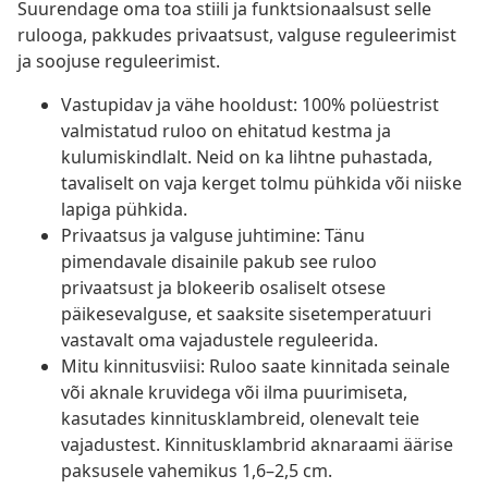
Suurendage oma toa stiili ja funktsionaalsust selle
rulooga, pakkudes privaatsust, valguse reguleerimist
ja soojuse reguleerimist.
Vastupidav ja vähe hooldust: 100% polüestrist
valmistatud ruloo on ehitatud kestma ja
kulumiskindlalt. Neid on ka lihtne puhastada,
tavaliselt on vaja kerget tolmu pühkida või niiske
lapiga pühkida.
Privaatsus ja valguse juhtimine: Tänu
pimendavale disainile pakub see ruloo
privaatsust ja blokeerib osaliselt otsese
päikesevalguse, et saaksite sisetemperatuuri
vastavalt oma vajadustele reguleerida.
Mitu kinnitusviisi: Ruloo saate kinnitada seinale
või aknale kruvidega või ilma puurimiseta,
kasutades kinnitusklambreid, olenevalt teie
vajadustest. Kinnitusklambrid aknaraami äärise
paksusele vahemikus 1,6–2,5 cm.