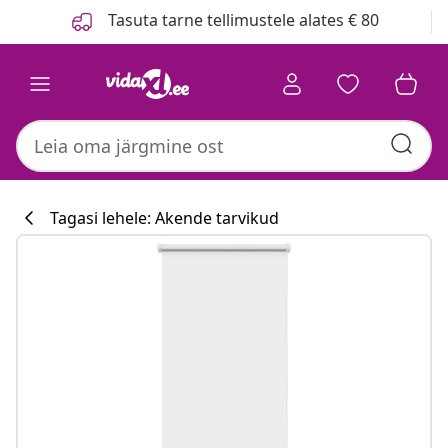
Eelmine
Järgmine
Tasuta tarne tellimustele alates € 80
Tagasi lehele: Akende tarvikud
Köögikollektsi
#sharemevidaxl