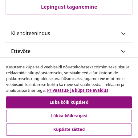
Lepingust taganemine
Klienditeenindus
Ettevõte
Kasutame küpsiseid veebisaidi nõuetekohaseks toimimiseks, sisu ja
vidaXL
reklaamide isikupärastamiseks, sotsiaalmeedia funktsioonide
pakkumiseks ning liikluse analüüsimiseks. Jagame teie infot meie
veebisaidi kasutamise kohta ka meie sotsiaalmeedia-, reklaami ja
Vaata rohkem
analüüsipartneritega.
Privaatsus- ja küpsiste avaldus
Luba kõik küpsised
Lükka kõik tagasi
Küpsiste sätted
© 2008-2026 vidaXL www.vidaxl.ee on vidaXL Marketplace