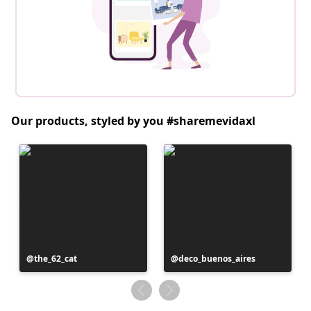
Our products, styled by you #sharemevidaxl
Postitus
the_62_cat
Postitus
deco_buenos_aires
avaldatud
avaldatud