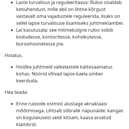
Laste turvalisus ja reguleeritavus: Ruloo sisaldab
ketiühendust, mille abil on lihtne kõrgust
vastavalt oma vajadustele reguleerida, lisaks on
sellel lapse turvalisuse lisamiseks juhtmeklamber.
Lai kasutusala: see mitmekülgne ruloo sobib
kodudesse, kontoritesse, kohvikutesse,
büroohoonetesse jne.
Hoiatus.
Hoidke juhtmeid väikelastele kättesaamatus
kohas. Nöörid võivad lapse kaela ümber
keerduda.
Hea teada:
Enne ruloode ostmist alustage aknaklaasi
mõõtmisega. Lihtsalt sõbralik näpunäide: kangas
on kogulaiusest veidi kitsam, kaasa arvatud
klambrid.