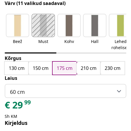
Värv
(11 valikud saadaval)
Beež
Must
Kohv
Hall
Lehed
rohelised
Kõrgus
130 cm
150 cm
175 cm
210 cm
230 cm
Laius
60 cm
99
€
29
Sh KM
Kirjeldus