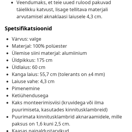
Veendumaks, et teie uued rulood pakuvad
täielikku katvust, lisage tellitava materjali
arvutamisel aknaklaasi laiusele 4,3 cm.
Spetsifikatsioonid
Värvus: valge
Materjal: 100% polüester
Ülemise siini materjal: alumiinium
Üldpikkus: 175 cm
Üldlaius: 60 cm
Kanga laius: 55,7 cm (tolerants on ±4 mm)
Laiuse vahe: 4,3 cm
Pimenemine
Ketiühendusega
Kaks monteerimisviisi (kruvidega või ilma
puurimiseta, kasutades kinnitusklambreid)
Puurimata kinnitusklambrid aknaraamidele, mille
paksus on 1,6 kuni 2,5 cm.
Kaasas paigaldustarvikud