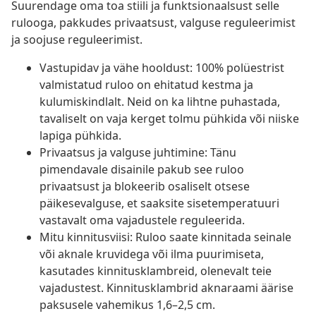
Suurendage oma toa stiili ja funktsionaalsust selle
rulooga, pakkudes privaatsust, valguse reguleerimist
ja soojuse reguleerimist.
Vastupidav ja vähe hooldust: 100% polüestrist
valmistatud ruloo on ehitatud kestma ja
kulumiskindlalt. Neid on ka lihtne puhastada,
tavaliselt on vaja kerget tolmu pühkida või niiske
lapiga pühkida.
Privaatsus ja valguse juhtimine: Tänu
pimendavale disainile pakub see ruloo
privaatsust ja blokeerib osaliselt otsese
päikesevalguse, et saaksite sisetemperatuuri
vastavalt oma vajadustele reguleerida.
Mitu kinnitusviisi: Ruloo saate kinnitada seinale
või aknale kruvidega või ilma puurimiseta,
kasutades kinnitusklambreid, olenevalt teie
vajadustest. Kinnitusklambrid aknaraami äärise
paksusele vahemikus 1,6–2,5 cm.